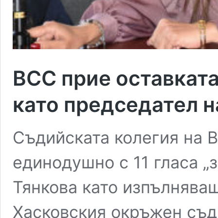
ВСС прие оставката
като председател н
Съдийската колегия на 
единодушно с 11 гласа „
Тянкова като изпълнява
Хасковския окръжен съд