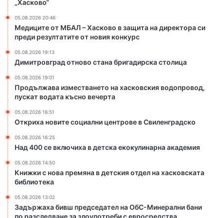
„Хасково“
о
а
05.08.2026 20:46
с
н
Медиците от МБАЛ – Хасково в защита на директора си
т
е
преди резултатите от новия конкурс
а
т
н
о
05.08.2026 19:13
а
н
Димитровград отново стана бригадирска столица
б
а
05.08.2026 19:01
р
х
Продължава изместването на хасковския водопровод,
и
а
пускат водата късно вечерта
г
с
а
к
05.08.2026 16:51
Откриха новите социални центрове в Свиленградско
д
о
и
в
05.08.2026 16:25
р
с
Над 400 се включиха в детска екокулинарна академия
с
к
к
и
05.08.2026 14:50
Книжки с нова премяна в детския отдел на хасковската
а
я
библиотека
с
в
т
о
05.08.2026 13:02
о
д
Задържаха бивш председател на ОбС-Минерални бани
л
о
по разследване за злоупотреби с евросредства