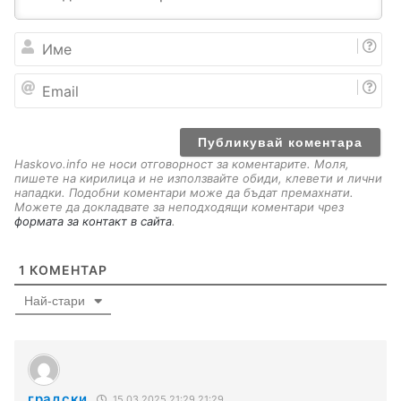
И
м
е
E
m
a
i
l
Haskovo.info не носи отговорност за коментарите. Моля,
пишете на кирилица и не използвайте обиди, клевети и лични
нападки. Подобни коментари може да бъдат премахнати.
Можете да докладвате за неподходящи коментари чрез
формата за контакт в сайта
.
1
КОМЕНТАР
Най-стари
градски
15.03.2025 21:29 21:29