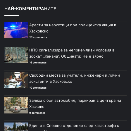
НАЙ-КОМЕНТИРАНИТЕ
Арести за наркотици при полицейска акция в
Хасковско
22 comments
НПО сигнализира за неприемливи условия в
зоокът „Кенана“. Общината: Не е вярно
16 comments
Свободни места за учители, инженери и лични
асистенти в Хасковско
10 comments
Заляха с боя автомобил, паркиран в центъра на
Хасково
9 comments
Един е в Спешно отделение след катастрофа с