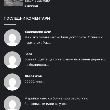
такси в Хасково
9 comments
ПОСЛЕДНИ КОМЕНТАРИ
Хасковски бек!
Мен ако питате малко бият докторите. Отиваш с
парите си . Уж...
Гела
Брееей, дайте да го направим пожизнен директор
на болницата...
Желязков
56000лева...
Марийке явно си болна прогресистка с
болшевишки идеи за упра...