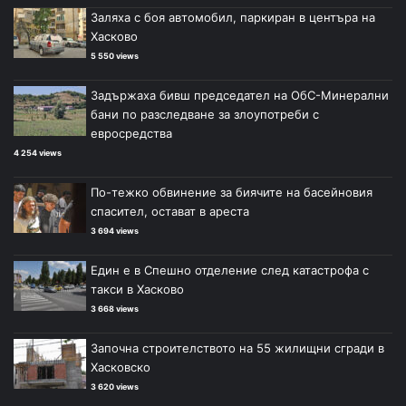
Заляха с боя автомобил, паркиран в центъра на
Хасково
5 550 views
Задържаха бивш председател на ОбС-Минерални
бани по разследване за злоупотреби с
евросредства
4 254 views
По-тежко обвинение за биячите на басейновия
спасител, остават в ареста
3 694 views
Един е в Спешно отделение след катастрофа с
такси в Хасково
3 668 views
Започна строителството на 55 жилищни сгради в
Хасковско
3 620 views