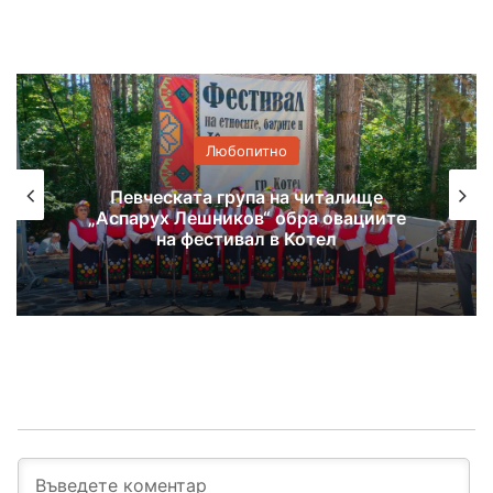
Любопитно
Певческата група на читалище
„Аспарух Лешников“ обра овациите
на фестивал в Котел