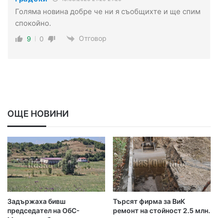
Голяма новина добре че ни я съобщихте и ще спим
спокойно.
Отговор
9
0
ОЩЕ НОВИНИ
Задържаха бивш
Търсят фирма за ВиК
председател на ОбС-
ремонт на стойност 2.5 млн.