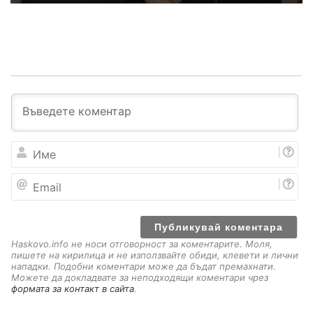
И
м
е
E
m
a
i
l
Haskovo.info не носи отговорност за коментарите. Моля,
пишете на кирилица и не използвайте обиди, клевети и лични
нападки. Подобни коментари може да бъдат премахнати.
Можете да докладвате за неподходящи коментари чрез
формата за контакт в сайта
.