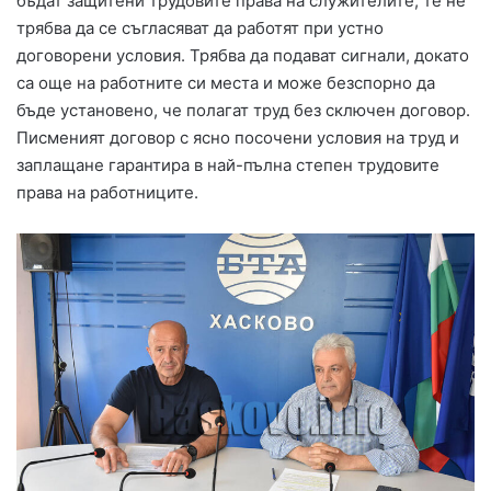
бъдат защитени трудовите права на служителите, те не
трябва да се съгласяват да работят при устно
договорени условия. Трябва да подават сигнали, докато
са още на работните си места и може безспорно да
бъде установено, че полагат труд без сключен договор.
Писменият договор с ясно посочени условия на труд и
заплащане гарантира в най-пълна степен трудовите
права на работниците.