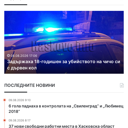
Д
в
а
п
о
ж
а
р
8.2026 17:06
ржаха 18-годишен за убийството на чичо си
а
08.08.202
рвен кол
Два пож
г
а
с
ПОСЛЕДНИТЕ НОВИНИ
и
х
а
09.08.2026 9:10
в
6 гола паднаха в контролата на „Свиленград“ и „Любимец
Х
2018“
а
09.08.2026 8:17
с
37 нови свободни работни места в Хасковска област
к