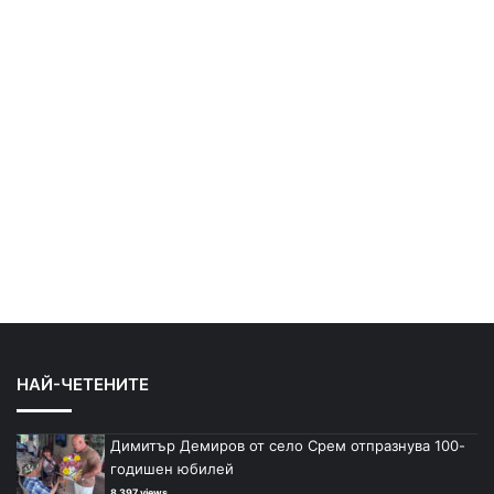
НАЙ-ЧЕТЕНИТЕ
Димитър Демиров от село Срем отпразнува 100-
годишен юбилей
8 397 views