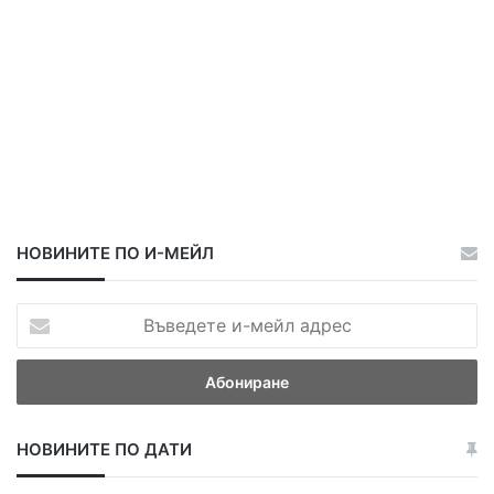
НОВИНИТЕ ПО И-МЕЙЛ
В
ъ
в
е
д
е
НОВИНИТЕ ПО ДАТИ
т
е