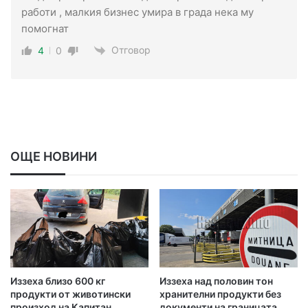
работи , малкия бизнес умира в града нека му
помогнат
Отговор
4
0
ОЩЕ НОВИНИ
Иззеха близо 600 кг
Иззеха над половин тон
продукти от животински
хранителни продукти без
произход на Капитан
документи на границата