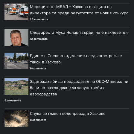
Медиците от МБАЛ – Хасково в защита на
директора си преди резултатите от новия конкурс
26 comments
След ареста Муса Чолак твърди, че е наклеветен
12 comments
Един е в Спешно отделение след катастрофа с
такси в Хасково
9 comments
Задържаха бивш председател на ОбС-Минерални
бани по разследване за злоупотреби с
евросредства
9 comments
Спука се главен водопровод в Хасково
8 comments