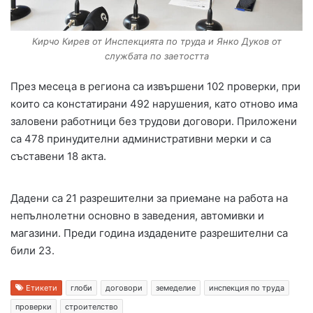
Кирчо Кирев от Инспекцията по труда и Янко Дуков от
службата по заетостта
През месеца в региона са извършени 102 проверки, при
които са констатирани 492 нарушения, като отново има
заловени работници без трудови договори. Приложени
са 478 принудителни административни мерки и са
съставени 18 акта.
Дадени са 21 разрешителни за приемане на работа на
непълнолетни основно в заведения, автомивки и
магазини. Преди година издадените разрешителни са
били 23.
Етикети
глоби
договори
земеделие
инспекция по труда
проверки
строителство