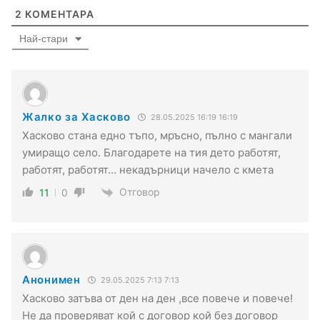
2
КОМЕНТАРА
Най-стари
Жалко за Хасково
28.05.2025 16:19 16:19
Хасково стана едно тъпо, мръсно, пълно с мангали
умиращо село. Благодарете на тия дето работят,
работят, работят… некадърници начело с кмета
Отговор
11
0
Анонимен
29.05.2025 7:13 7:13
Хасково затъва от ден на ден ,все повече и повече!
Не да проверяват кой с договор кой без договор