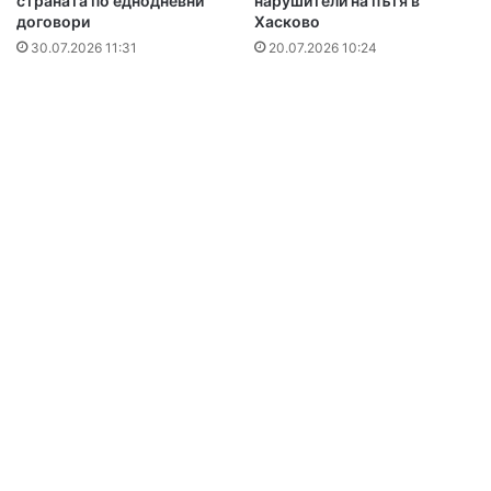
страната по еднодневни
нарушители на пътя в
договори
Хасково
30.07.2026 11:31
20.07.2026 10:24