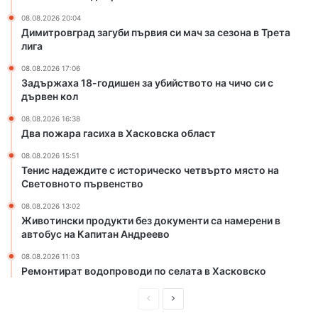
о
08.08.2026 20:04
в
Димитровград загуби първия си мач за сезона в Трета
с
лига
к
08.08.2026 17:06
а
Задържаха 18-годишен за убийството на чичо си с
о
дървен кол
б
л
08.08.2026 16:38
Два пожара гасиха в Хасковска област
а
с
08.08.2026 15:51
т
Тенис надеждите с историческо четвърто място на
Световното първенство
08.08.2026 13:02
Животински продукти без документи са намерени в
автобус на Капитан Андреево
08.08.2026 11:03
Ремонтират водопроводи по селата в Хасковско
П
С