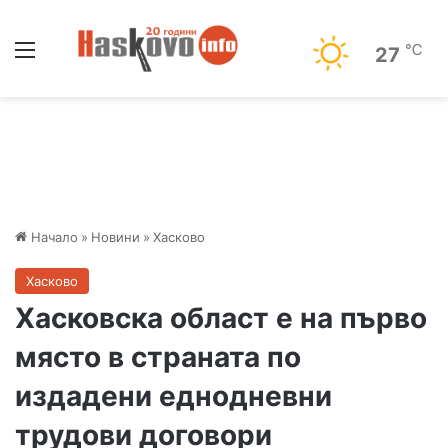
Меню
℃
27
Начало
»
Новини
»
Хасково
Хасково
Хасковска област е на първо
място в страната по
издадени еднодневни
трудови договори