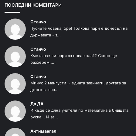
ПОСЛЕДНИ КОМЕНТАРИ
Станчо
Пуснете човека, бре! Толкова пари е донесъл на
дьржавата - з...
Станчо
Кмета взе ли пари за нова кола?? Скоро ще
разберем.....
Станчо
Минус 2 мангусти ,- едната завинаги, другата за
дълго в "спа...
Да ДА
И къде се дяна учителя по математика в бившата
руска... И за...
Антимангал