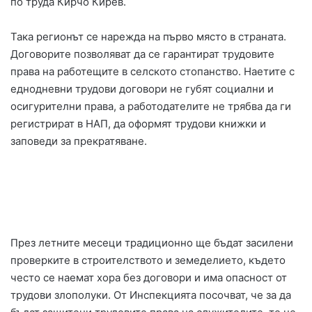
по труда Кирчо Кирев.
Така регионът се нарежда на първо място в страната.
Договорите позволяват да се гарантират трудовите
права на работещите в селското стопанство. Наетите с
еднодневни трудови договори не губят социални и
осигурителни права, а работодателите не трябва да ги
регистрират в НАП, да оформят трудови книжки и
заповеди за прекратяване.
През летните месеци традиционно ще бъдат засилени
проверките в строителството и земеделието, където
често се наемат хора без договори и има опасност от
трудови злополуки. От Инспекцията посочват, че за да