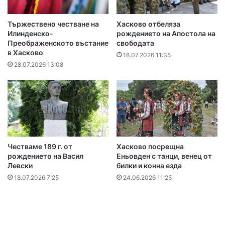
Тържествено честване на
Хасково отбеляза
Илинденско-
рождението на Апостола на
Преображенското въстание
свободата
в Хасково
18.07.2026 11:35
28.07.2026 13:08
Честваме 189 г. от
Хасково посрещна
рождението на Васил
Еньовден с танци, венец от
Левски
билки и конна езда
18.07.2026 7:25
24.06.2026 11:25