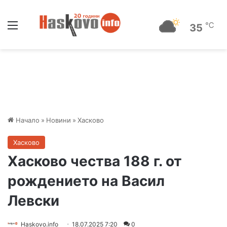
Меню
℃
35
Начало
»
Новини
»
Хасково
Хасково
Хасково чества 188 г. от
рождението на Васил
Левски
Haskovo.info
18.07.2025 7:20
0