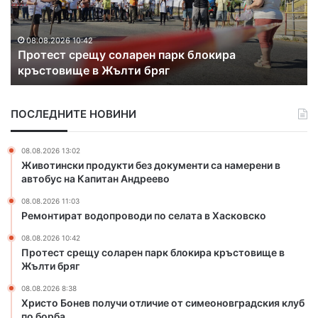
с
о
т
Б
с
о
08.08.2026 10:42
Протест срещу соларен парк блокира
р
н
кръстовище в Жълти бряг
е
е
щ
в
у
п
ПОСЛЕДНИТЕ НОВИНИ
с
о
о
л
л
у
08.08.2026 13:02
а
ч
Животински продукти без документи са намерени в
р
и
автобус на Капитан Андреево
е
о
08.08.2026 11:03
н
т
Ремонтират водопроводи по селата в Хасковско
п
л
а
и
08.08.2026 10:42
р
ч
Протест срещу соларен парк блокира кръстовище в
к
и
Жълти бряг
б
е
08.08.2026 8:38
л
о
Христо Бонев получи отличие от симеоновградския клуб
о
т
по борба