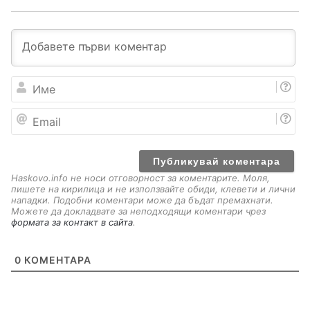
И
м
е
E
m
a
i
l
Haskovo.info не носи отговорност за коментарите. Моля,
пишете на кирилица и не използвайте обиди, клевети и лични
нападки. Подобни коментари може да бъдат премахнати.
Можете да докладвате за неподходящи коментари чрез
формата за контакт в сайта
.
0
КОМЕНТАРА