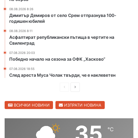
к
с
и
и
08.08.2026 8:26
Димитър Демиров от село Срем отпразнува 100-
р
м
годишен юбилей
а
е
к
о
08.08.2026 8:11
р
н
Асфалтират републикански пътища в чертите на
ъ
о
Свиленград
с
в
07.08.2026 20:03
т
г
Победно начало на сезона за ОФК „Хасково“
о
р
в
а
07.08.2026 18:55
и
д
След ареста Муса Чолак твърди, че е наклеветен
щ
с
е
к
П
С
в
и
р
л
Ж
я
е
е
ВСИЧКИ НОВИНИ
ИЗПРАТИ НОВИНА
ъ
к
л
л
д
д
т
у
и
в
35
и
б
℃
ш
а
б
п