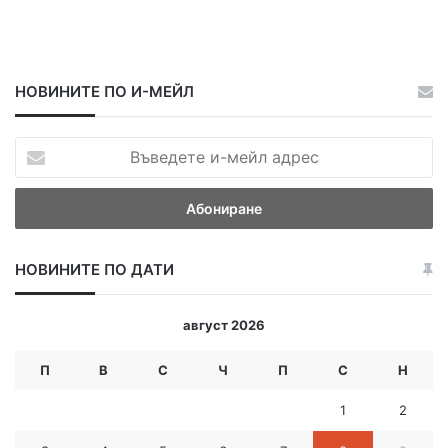
НОВИНИТЕ ПО И-МЕЙЛ
В
ъ
в
е
д
е
НОВИНИТЕ ПО ДАТИ
т
е
и
август 2026
-
м
П
В
С
Ч
П
С
Н
е
й
1
2
л
а