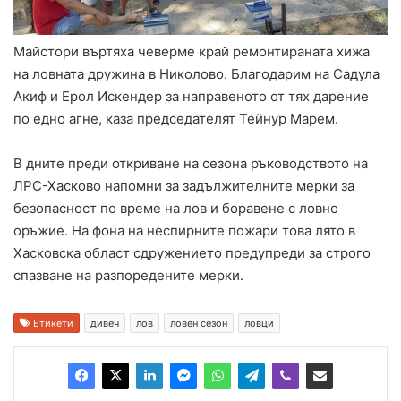
Майстори въртяха чеверме край ремонтираната хижа
на ловната дружина в Николово. Благодарим на Садула
Акиф и Ерол Искендер за направеното от тях дарение
по едно агне, каза председателят Тейнур Марем.
В дните преди откриване на сезона ръководството на
ЛРС-Хасково напомни за задължителните мерки за
безопасност по време на лов и боравене с ловно
оръжие. На фона на неспирните пожари това лято в
Хасковска област сдружението предупреди за строго
спазване на разпоредените мерки.
Етикети
дивеч
лов
ловен сезон
ловци