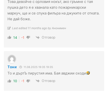
Това девойче с орловия нокът, ако гръмне с тая
пушка дето я е хванала като пожарникарски
маркуч, ще и се спука филъра на джуките от отката.
Не дай боже.
Last edited 11 months ago by Анонимен
Отговор
14
-1
Тони
11.08.2025 19:35 19:35
То и дъртЪ пирустия има. Бая авджии оходи
Отговор
10
-1