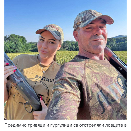
Предимно гривяци и гургулици са отстреляли ловците в