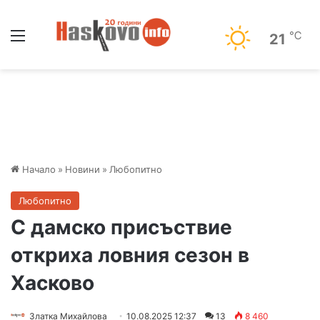
Меню
℃
21
Начало
»
Новини
»
Любопитно
Любопитно
С дамско присъствие
откриха ловния сезон в
Хасково
Златка Михайлова
10.08.2025 12:37
13
8 460