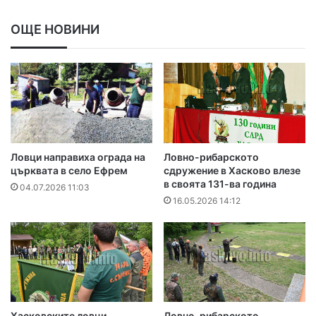
ОЩЕ НОВИНИ
Ловци направиха ограда на
Ловно-рибарското
църквата в село Ефрем
сдружение в Хасково влезе
в своята 131-ва година
04.07.2026 11:03
16.05.2026 14:12
Хасковските ловци
Ловно-рибарското