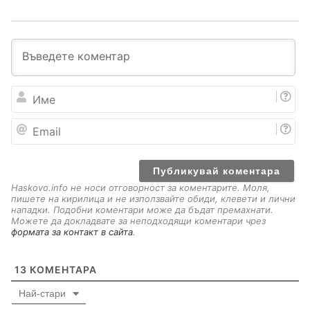
И
м
е
E
m
a
i
l
Haskovo.info не носи отговорност за коментарите. Моля,
пишете на кирилица и не използвайте обиди, клевети и лични
нападки. Подобни коментари може да бъдат премахнати.
Можете да докладвате за неподходящи коментари чрез
формата за контакт в сайта
.
13
КОМЕНТАРА
Най-стари