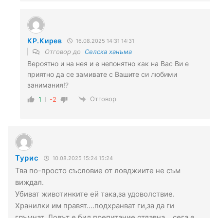
КР.Кирев
16.08.2025 14:31 14:31
Отговор до
Селска ханъма
Вероятно и на нея и е непонятно как на Вас Ви е
приятно да се замивате с Вашите си любими
занимания!?
Отговор
1
-2
Турис
10.08.2025 15:24 15:24
Тва по-просто съсловие от ловджиите не съм
виждал.
Убиват животинките ей така,за удоволствие.
Хранилки им правят….подхранват ги,за да ги
гръмнат. Ловът е бил препитание отдавна….сега е