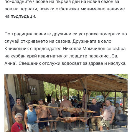
по-хладните часове на първия ден на новия сезон за
лов на пернати, всички отбелязват минимално наличие
на пъдпъдъци.
По традиция ловните дружини си устроиха почерпки по
случай откриването на сезона. Дружината в село
Книжовник с председател Николай Момчилов се събра
на курбан край издигнатия от ловците параклис „Св.
Анна“. Свещеник отслужи водосвет за здраве и наслука.