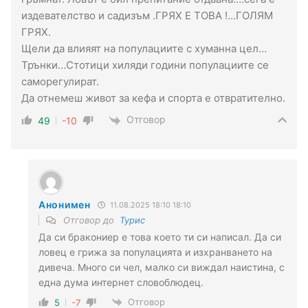
издевателство и садизъм .ГРЯХ Е ТОВА !…ГОЛЯМ
ГРЯХ.
Щели да влияят на популациите с хуманна цел…
Трънки…Стотици хиляди години популациите се
саморегулират.
Да отнемеш живот за кефа и спорта е отвратително.
Отговор
49
-10
Анонимен
11.08.2025 18:10 18:10
Отговор до
Турис
Да си бракониер е това което ти си написал. Да си
ловец е грижа за популацията и изхранването на
дивеча. Много си чел, малко си виждал наистина, с
еднa дума интернет словоблюдец.
Отговор
5
-7