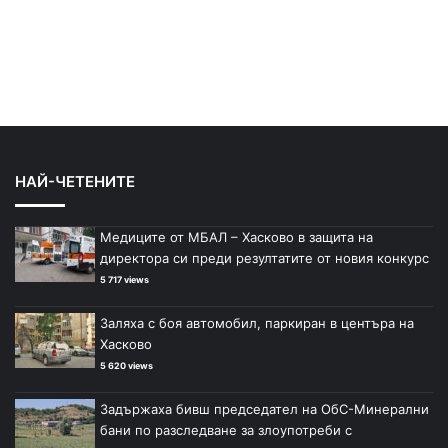
НАЙ-ЧЕТЕНИТЕ
Медиците от МБАЛ – Хасково в защита на
директора си преди резултатите от новия конкурс
5 717 views
Заляха с боя автомобил, паркиран в центъра на
Хасково
5 620 views
Задържаха бивш председател на ОбС-Минерални
бани по разследване за злоупотреби с