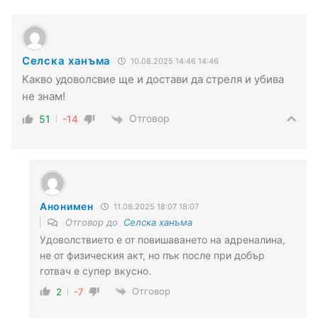
Селска ханъма
10.08.2025 14:46 14:46
Какво удоволсвие ще и достави да стреля и убива
не знам!
Отговор
51
-14
Анонимен
11.08.2025 18:07 18:07
Отговор до
Селска ханъма
Удоволствието е от повишаването на адреналина,
не от физическия акт, но пък после при добър
готвач е супер вкусно.
Отговор
2
-7