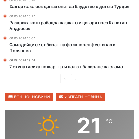
ц
е
06.08.2026 16:26
Задържаха осъден за опит за блудство с дете в Турция
и
н
г
ф
06.08.2026 16:22
а
е
Разкриха контрабанда на злато и цигари през Капитан
р
с
Андреево
и
т
06.08.2026 16:02
п
и
Самодейци се събират на фолклорен фестивал в
р
в
Поляново
е
а
з
л
06.08.2026 13:46
К
в
7 екипа гасиха пожар, тръгнал от балиране на слама
а
П
п
о
П
С
и
л
р
л
т
я
е
е
ВСИЧКИ НОВИНИ
ИЗПРАТИ НОВИНА
а
н
н
о
д
д
А
в
и
в
21
н
о
℃
ш
а
д
р
н
щ
е