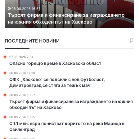
х
й
а
ц
06.08.2026 16:22
Разкриха контрабанда на злато и цигари през
к
и
Капитан Андреево
о
с
н
е
т
с
ПОСЛЕДНИТЕ НОВИНИ
р
ъ
а
б
б
и
07.08.2026 7:34
а
р
Опасно горещо време в Хасковска област
н
а
06.08.2026 17:10
д
т
ОФК „Хасково“ се подсили с нов футболист,
а
н
Димитровград се стяга за тежък мач
н
а
а
ф
06.08.2026 16:57
з
о
Търсят фирма и финансиране за изграждането на южния
л
л
обходен път на Хасково
а
к
06.08.2026 16:35
т
л
С 1.1 млн. евро почистват коритото на река Марица в
о
о
Свиленград
и
р