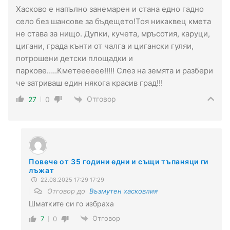
Хасково е напълно занемарен и стана едно гадно
село без шансове за бъдещето!Тоя никаквец кмета
не става за нищо. Дупки, кучета, мръсотия, каруци,
цигани, града кънти от чалга и цигански гуляи,
потрошени детски площадки и
паркове…..Кметееееее!!!!! Слез на земята и разбери
че затриваш един някога красив град!!!
Отговор
27
0
Повече от 35 години едни и същи тъпаняци ги
лъжат
22.08.2025 17:29 17:29
Отговор до
Възмутен хасковлия
Шматките си го избраха
Отговор
7
0