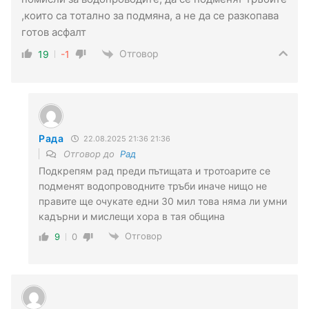
,които са тотално за подмяна, а не да се разкопава
готов асфалт
Отговор
19
-1
Рада
22.08.2025 21:36 21:36
Отговор до
Рад
Подкрепям рад преди пътищата и тротоарите се
подменят водопроводните тръби иначе нищо не
правите ще очукате едни 30 мил това няма ли умни
кадърни и мислещи хора в тая община
Отговор
9
0