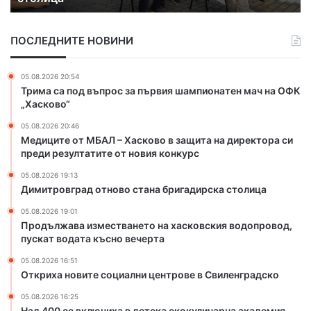
а
и
д
з
ПОСЛЕДНИТЕ НОВИНИ
о
м
т
е
н
с
05.08.2026 20:54
о
т
Трима са под въпрос за първия шампионатен мач на ОФК
в
в
„Хасково“
о
а
05.08.2026 20:46
с
н
Медиците от МБАЛ – Хасково в защита на директора си
т
е
преди резултатите от новия конкурс
а
т
н
о
05.08.2026 19:13
а
н
Димитровград отново стана бригадирска столица
б
а
05.08.2026 19:01
р
х
Продължава изместването на хасковския водопровод,
и
а
пускат водата късно вечерта
г
с
а
к
05.08.2026 16:51
Откриха новите социални центрове в Свиленградско
д
о
и
в
05.08.2026 16:25
р
с
Над 400 се включиха в детска екокулинарна академия