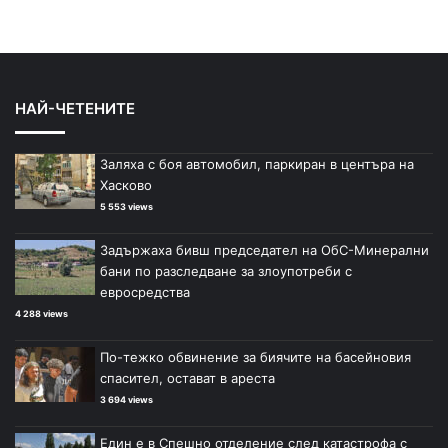
НАЙ-ЧЕТЕНИТЕ
Заляха с боя автомобил, паркиран в центъра на
Хасково
5 553 views
Задържаха бивш председател на ОбС-Минерални
бани по разследване за злоупотреби с
евросредства
4 288 views
По-тежко обвинение за биячите на басейновия
спасител, остават в ареста
3 694 views
Един е в Спешно отделение след катастрофа с