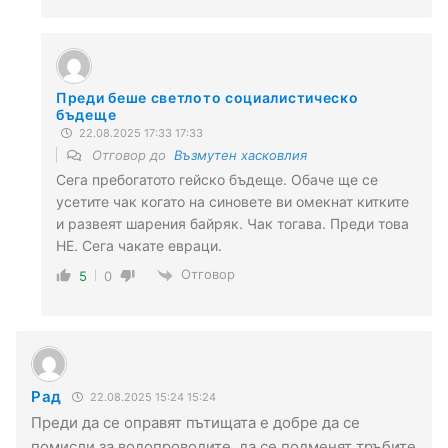
Преди беше светлото социалистическо
бъдеще
22.08.2025 17:33 17:33
Отговор до
Възмутен хасковлия
Сега пребогатото гейско бъдеще. Обаче ще се
усетите чак когато на синовете ви омекнат китките
и развеят шарения байряк. Чак тогава. Преди това
НЕ. Сега чакате евраци.
Отговор
5
0
Рад
22.08.2025 15:24 15:24
Преди да се оправят пътищата е добре да се
помисли за водопроводите, да се подменят тръбите