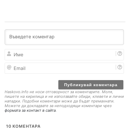
И
м
е
E
m
a
i
l
Haskovo.info не носи отговорност за коментарите. Моля,
пишете на кирилица и не използвайте обиди, клевети и лични
нападки. Подобни коментари може да бъдат премахнати.
Можете да докладвате за неподходящи коментари чрез
формата за контакт в сайта
.
10
КОМЕНТАРА