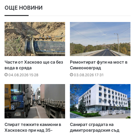
ОЩЕ НОВИНИ
Части от Хасково ще са без
Ремонтират фуги на мост в
вода в сряда
Симеоновград
04.08.2026 15:28
03.08.2026 17:31
Спират тежките камиони в
Санират сградата на
Хасковско при над 35-
димитровградския съд