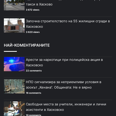
такси в Хасково
3 672 views
Започна строителството на 55 жилищни сгради в
Хасковско
3 620 views
НАЙ-КОМЕНТИРАНИТЕ
Арести за наркотици при полицейска акция в
Хасковско
22 comments
НПО сигнализира за неприемливи условия в
зоокът „Кенана“. Общината: Не е вярно
16 comments
Свободни места за учители, инженери и лични
асистенти в Хасковско
10 comments