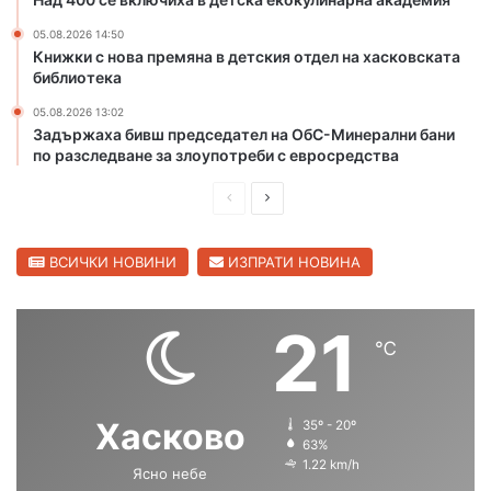
с
к
к
и
05.08.2026 14:50
Книжки с нова премяна в детския отдел на хасковската
а
я
библиотека
с
в
т
о
05.08.2026 13:02
о
д
Задържаха бивш председател на ОбС-Минерални бани
л
о
по разследване за злоупотреби с евросредства
и
п
ц
р
П
С
а
о
р
л
в
е
е
ВСИЧКИ НОВИНИ
ИЗПРАТИ НОВИНА
о
д
д
д
,
и
в
21
п
℃
ш
а
у
с
н
щ
к
а
а
Хасково
35º - 20º
а
с
с
63%
т
1.22 km/h
в
Ясно небе
т
т