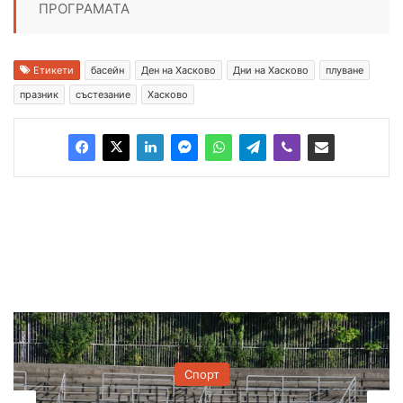
ПРОГРАМАТА
Етикети
басейн
Ден на Хасково
Дни на Хасково
плуване
празник
състезание
Хасково
Спорт