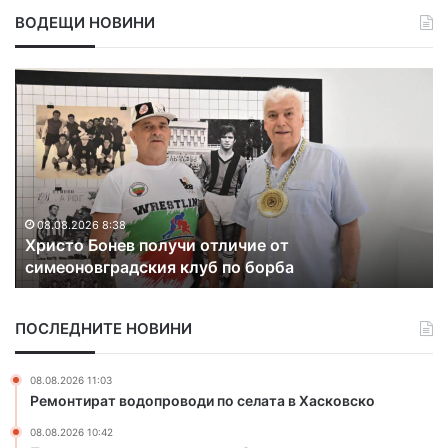
ВОДЕЩИ НОВИНИ
Х
Д
р
и
и
м
с
и
т
т
о
ъ
Б
р
о
Д
08.08.2026 8:38
Христо Бонев получи отличие от
н
е
симеоновградския клуб по борба
е
м
в
и
п
р
ПОСЛЕДНИТЕ НОВИНИ
о
о
л
в
у
о
08.08.2026 11:03
ч
т
Ремонтират водопроводи по селата в Хасковско
и
с
08.08.2026 10:42
о
е