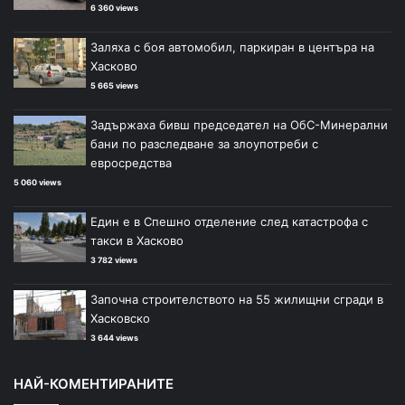
6 360 views
Заляха с боя автомобил, паркиран в центъра на
Хасково
5 665 views
Задържаха бивш председател на ОбС-Минерални
бани по разследване за злоупотреби с
евросредства
5 060 views
Един е в Спешно отделение след катастрофа с
такси в Хасково
3 782 views
Започна строителството на 55 жилищни сгради в
Хасковско
3 644 views
НАЙ-КОМЕНТИРАНИТЕ