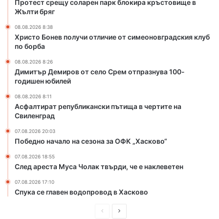
Протест срещу соларен парк блокира кръстовище в
т
л
Жълти бряг
л
о
и
С
08.08.2026 8:38
ч
р
Христо Бонев получи отличие от симеоновградския клуб
и
е
по борба
е
м
08.08.2026 8:26
о
о
Димитър Демиров от село Срем отпразнува 100-
т
т
годишен юбилей
с
п
и
р
08.08.2026 8:11
Асфалтират републикански пътища в чертите на
м
а
Свиленград
е
з
о
н
07.08.2026 20:03
н
у
Победно начало на сезона за ОФК „Хасково“
о
в
07.08.2026 18:55
в
а
След ареста Муса Чолак твърди, че е наклеветен
г
1
р
0
07.08.2026 17:10
а
0
Спука се главен водопровод в Хасково
д
-
с
г
П
С