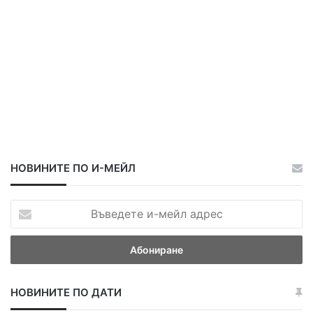
НОВИНИТЕ ПО И-МЕЙЛ
В
ъ
в
е
д
е
НОВИНИТЕ ПО ДАТИ
т
е