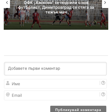
ОФК „Хасково“ се подсили с нов
футболист, Димитровград се стяга за
тежък мач
И
м
е
E
m
a
i
l