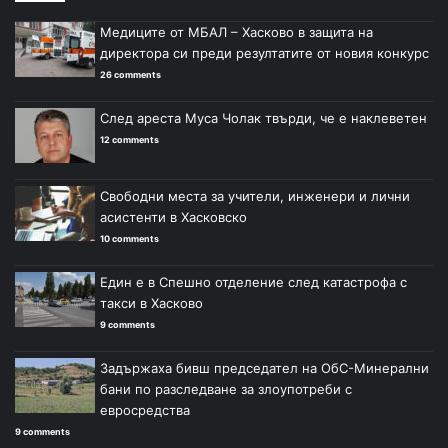
Медиците от МБАЛ – Хасково в защита на
директора си преди резултатите от новия конкурс
26 comments
След ареста Муса Чолак твърди, че е наклеветен
12 comments
Свободни места за учители, инженери и лични
асистенти в Хасковско
10 comments
Един е в Спешно отделение след катастрофа с
такси в Хасково
9 comments
Задържаха бивш председател на ОбС-Минерални
бани по разследване за злоупотреби с
евросредства
9 comments