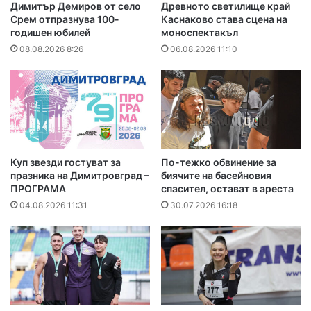
Димитър Демиров от село
Древното светилище край
Срем отпразнува 100-
Каснаково става сцена на
годишен юбилей
моноспектакъл
08.08.2026 8:26
06.08.2026 11:10
Куп звезди гостуват за
По-тежко обвинение за
празника на Димитровград –
биячите на басейновия
ПРОГРАМА
спасител, остават в ареста
04.08.2026 11:31
30.07.2026 16:18