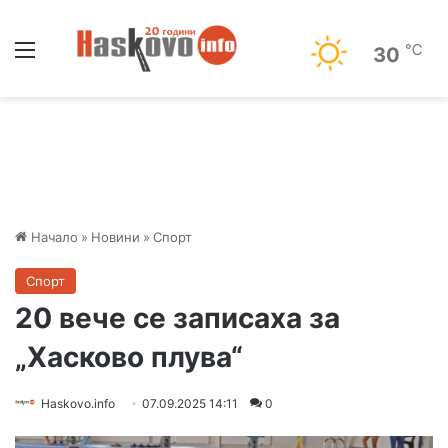
Меню
℃
30
Начало
»
Новини
»
Спорт
Спорт
20 вече се записаха за
„Хасково плува“
Haskovo.info
07.09.2025 14:11
0