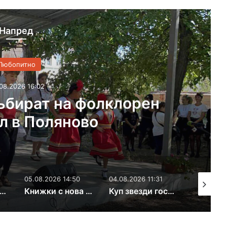
Напред
Любопитно
08.2026 16:02
ъбират на фолклорен
л в Поляново
05.08.2026 14:50
04.08.2026 11:31
07.08.202
ното светилище край Каснаково става сцена на моноспектакъл
Книжки с нова премяна в детския отдел на хасковската библиотека
Куп звезди гостуват за празника на Димитровград – ПРОГРАМА