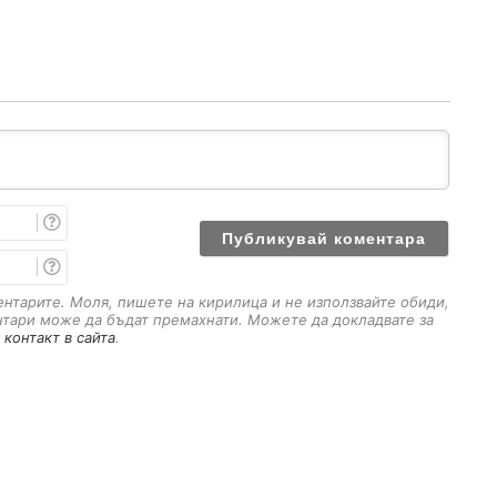
И
м
е
E
m
a
ментарите. Моля, пишете на кирилица и не използвайте обиди,
i
нтари може да бъдат премахнати. Можете да докладвате за
l
 контакт в сайта
.