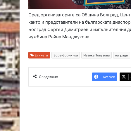
Сред организаторите са Община Болград, Цент
както и представители на българската диаспо
Болград Сергей Димитриев и изпълнителния ди
чужбина Райна Манджукова.
Етикети
Зора-Зорничка
Иванка Топузова
награди
Споделяне
Facebook