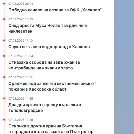
и
р
07.08.2026 20:03
и
а
Победно начало на сезона за ОФК „Хасково“
е
й
07.08.2026 18:55
к
н
След ареста Муса Чолак твърди, че е
с
а
наклеветен
т
Б
р
ъ
07.08.2026 17:10
е
л
Спука се главен водопровод в Хасково
м
г
07.08.2026 15:34
е
а
Отказаха свобода на задържан за
н
р
контрабанда на кокаин и злато
р
и
и
я
07.08.2026 15:18
с
Оранжев код за жеги и екстремен риск от
о
пожари в Хасковска област
к
т
о
к
07.08.2026 14:55
т
р
Два дни пръскат срещу кърлежи в
п
а
Тополовградско
о
д
07.08.2026 13:28
ж
н
Откриха в другия край на България
а
а
открадната кола на кмета на Пъстрогор
р
т