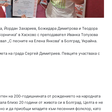
д
о
п
р
о
в
а, Йордан Захариев, Божидара Димитрова и Теодора
о
Зорничка“ в Хасково с преподавател Иванка Топузова
д
л „С песните на Елена Янкова“ в Болград, Украйна.
в
Х
мета на града Сергей Димитриев. Певците участваха с
а
с
к
о
в
о
тен на 200-годишнината от рождението на народната
ла близо 20 години от живота си в Болград. Целта е не
 но и да приобщи младите към песенния фолклор, като