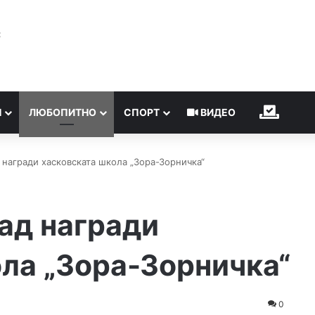
℃
Н
ЛЮБОПИТНО
СПОРТ
ВИДЕО
ИЗБОР
 награди хасковската школа „Зора-Зорничка“
ад награди
ла „Зора-Зорничка“
0