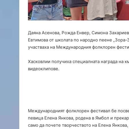
с
е
з
о
н
а
Даяна Асенова, Рожда Енвер, Симона Захариев
з
Евтимова от школата по народно пеене „Зора-
а
участваха на Международния фолклорен фестива
О
Ф
Хасковлии получиха специалната награда на к
К
„
видеоклипове.
Х
а
с
к
о
в
Международният фолклорен фестивал бе посве
о
“
певица Елена Янкова, родена в Ямбол и прекара
само да почете творчеството на Елена Янкова,