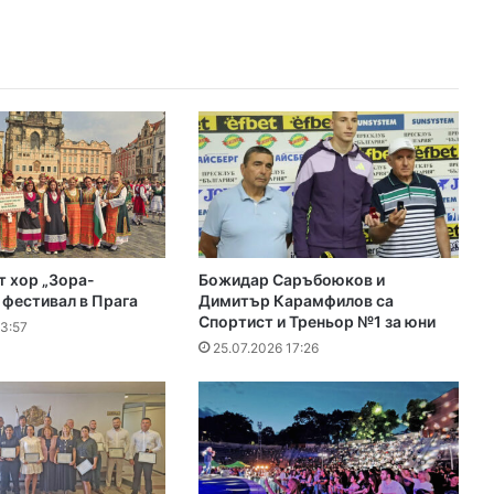
т хор „Зора-
Божидар Саръбоюков и
 фестивал в Прага
Димитър Карамфилов са
Спортист и Треньор №1 за юни
13:57
25.07.2026 17:26