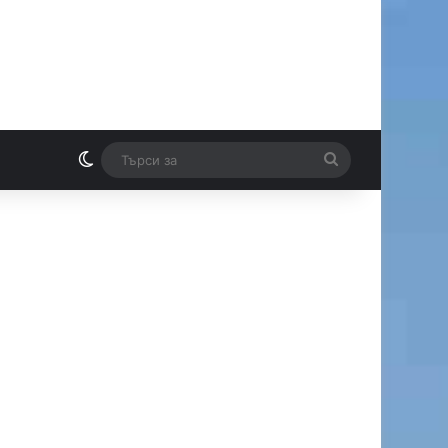
Switch skin
Търси
И
за