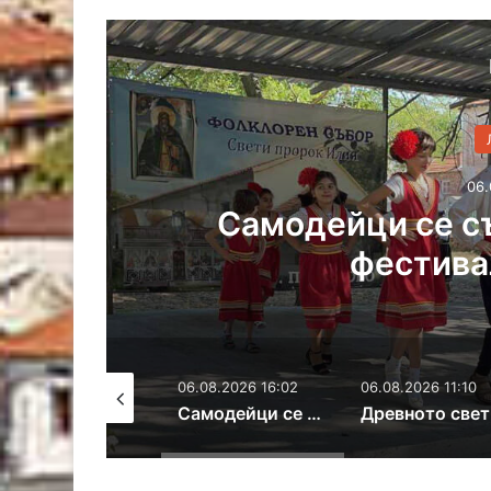
06.
а
Самодейци се с
фестива
07.08.2026 11:01
06.08.2026 16:02
06.08.2026 11:10
Хасковско присъствие в националната изложба „Забравените божества“
Самодейци се събират на фолклорен фестивал в Поляново
Древ