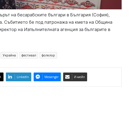
ърът на бесарабските българи в България (София),
ра. Събитието бе под патронажа на кмета на Община
ректор на Изпълнителната агенция за българите в
Украйна
фестивал
фолклор
X
LinkedIn
Messenger
И-мейл