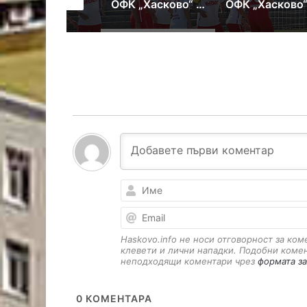
Нова титла за Мартин Бонев от международен турнир
ОФК „Хасково“ отстъпи на „розите“ в последната си контрола
ОФК „Хасково“ и Димитровград играят в събота последните си контроли
Haskovo.info не носи отговорност за ко
клевети и лични нападки. Подобни коме
неподходящи коментари чрез
формата за
0
КОМЕНТАРА