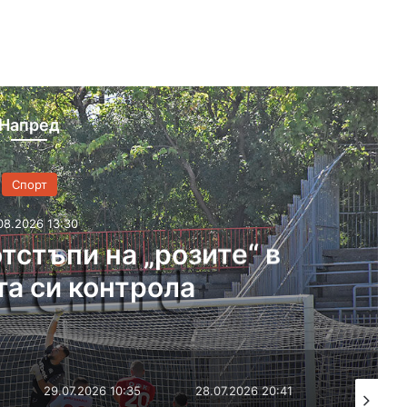
Напред
ите“ в
ОФК „Хаско
събота
29.07.2026 10:35
28.07.2026 20:41
05.08.2026 20:54