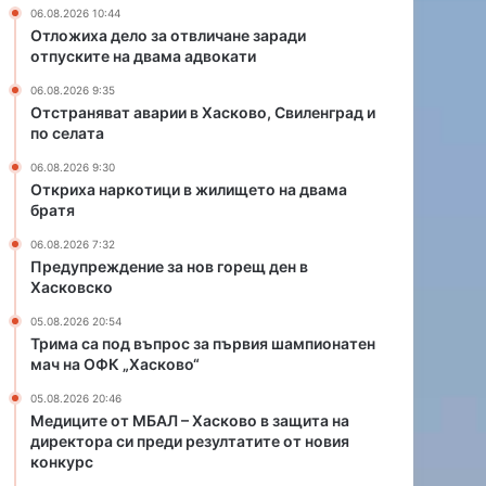
а
06.08.2026 10:44
н
Отложиха дело за отвличане заради
о
отпуските на двама адвокати
в
06.08.2026 9:35
г
Отстраняват аварии в Хасково, Свиленград и
о
по селата
р
е
06.08.2026 9:30
щ
Откриха наркотици в жилището на двама
братя
д
е
06.08.2026 7:32
н
Предупреждение за нов горещ ден в
в
Хасковско
Х
05.08.2026 20:54
а
Трима са под въпрос за първия шампионатен
с
мач на ОФК „Хасково“
к
о
05.08.2026 20:46
в
Медиците от МБАЛ – Хасково в защита на
с
директора си преди резултатите от новия
конкурс
к
о