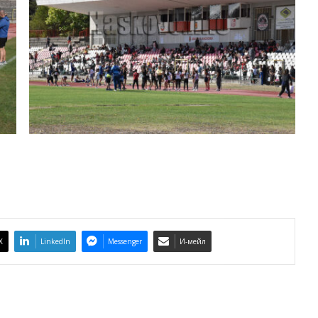
X
LinkedIn
Messenger
И-мейл