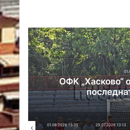
Спорт
01.08.2026 13:30
ФК „Хасково“ отстъпи на „роз
последната си контрола
26 17:10
01.08.2026 13:30
29.07.2026 13:13