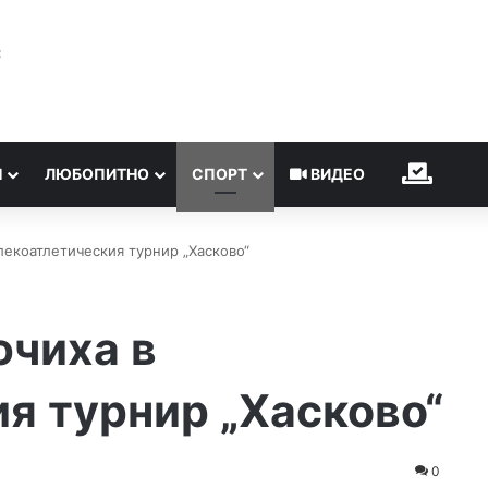
℃
Н
ЛЮБОПИТНО
СПОРТ
ВИДЕО
ИЗБОР
лекоатлетическия турнир „Хасково“
ючиха в
я турнир „Хасково“
0