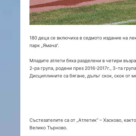
т
в
л
и
ч
а
180 деца се включиха в седмото издание на ле
н
парк „Ямача“.
е
з
а
Младите атлети бяха разделени в четири възрас
р
2-ра група, родени през 2016-2017г., 3-та група
а
Дисциплините са бягане, дълъг скок, скок от 
д
и
о
т
п
у
с
Състезателите са от „Атлетик“ – Хасково, какт
к
Велико Търново.
и
т