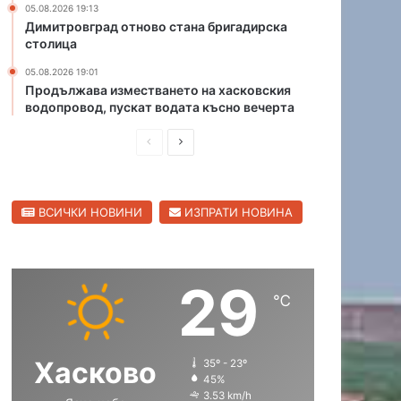
05.08.2026 19:13
Димитровград отново стана бригадирска
столица
05.08.2026 19:01
Продължава изместването на хасковския
водопровод, пускат водата късно вечерта
П
С
р
л
е
е
ВСИЧКИ НОВИНИ
ИЗПРАТИ НОВИНА
д
д
и
в
ш
а
29
н
щ
℃
а
а
с
с
Хасково
35º - 23º
т
т
45%
р
р
3.53 km/h