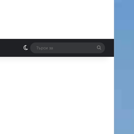
Switch skin
Търси
И
за