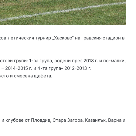
и
и
и
в
в
ж
Х
и
а
л
с
и
коатлетическия турнир „Хасково“ на градския стадион в
к
щ
о
е
в
т
о
о
тови групи: 1-ва група, родени през 2018 г. и по-малки,
,
н
 – 2014-2015 г. и 4-та група- 2012-2013 г.
С
а
място и смесена щафета.
в
д
и
в
л
а
е
м
н
а
г
б
р
р
о и клубове от Пловдив, Стара Загора, Казанлък, Варна и
а
а
д
т
и
я