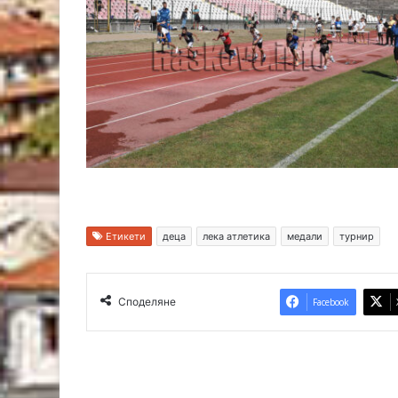
Етикети
деца
лека атлетика
медали
турнир
Споделяне
Facebook