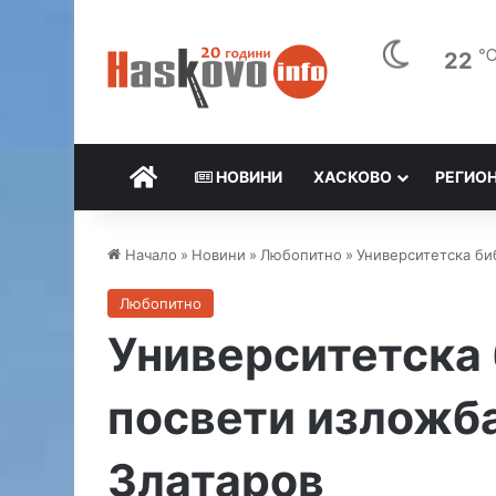
22
НАЧАЛО
НОВИНИ
ХАСКОВО
РЕГИО
Начало
»
Новини
»
Любопитно
»
Университетска би
Любопитно
Университетска
посвети изложба
Златаров