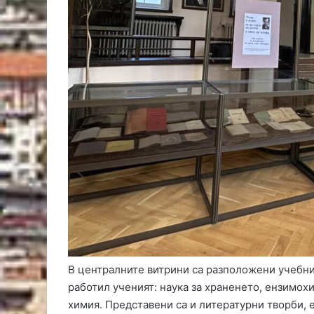
В централните витрини са разположени учебниц
работил ученият: наука за храненето, ензимох
химия. Представени са и литературни творби,