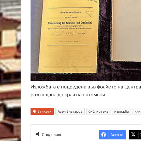
Изложбата е подредена във фоайето на Центра
разгледана до края на октомври.
Етикети
Асен Златаров
библиотека
изложба
кни
Споделяне
Facebook