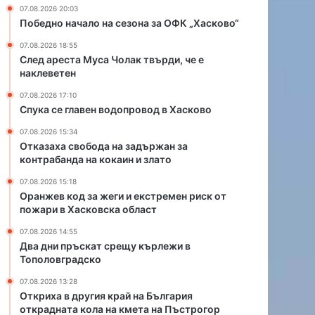
р
с
07.08.2026 20:03
а
е
Победно начало на сезона за ОФК „Хасково“
й
п
07.08.2026 18:55
н
р
След ареста Муса Чолак твърди, че е
а
а
наклеветен
Б
в
ъ
и
07.08.2026 17:10
л
д
Спука се главен водопровод в Хасково
г
о
07.08.2026 15:34
а
м
Отказаха свобода на задържан за
р
а
контрабанда на кокаин и злато
и
ш
я
н
07.08.2026 15:18
о
Оранжев код за жеги и екстремен риск от
а
пожари в Хасковска област
т
ю
к
ф
07.08.2026 14:55
р
к
Два дни пръскат срещу кърлежи в
а
а
Тополовградско
д
,
07.08.2026 13:28
н
п
Откриха в другия край на България
а
о
открадната кола на кмета на Пъстрогор
т
с