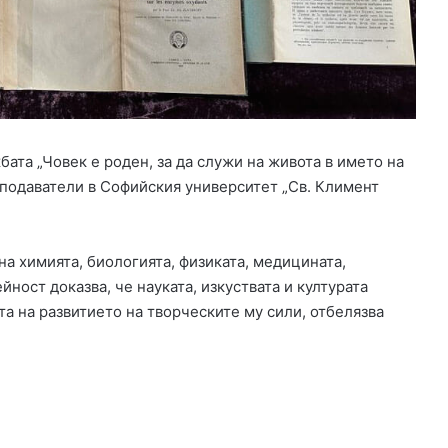
и
и
е
к
с
т
р
е
ата „Човек е роден, за да служи на живота в името на
м
еподаватели в Софийския университет „Св. Климент
е
н
р
и
на химията, биологията, физиката, медицината,
с
йност доказва, че науката, изкуствата и културата
к
ата на развитието на творческите му сили, отбелязва
о
т
п
о
ж
а
р