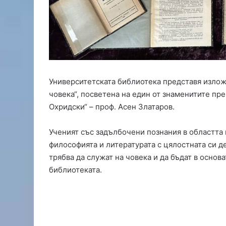
д
о
п
р
о
в
о
д
Университетската библиотека представя изложб
в
човека“, посветена на един от знаменитите пр
Х
Охридски“ – проф. Асен Златаров.
а
с
к
Ученият със задълбочени познания в областта 
о
философията и литературата с цялостната си де
в
трябва да служат на човека и да бъдат в основ
о
библиотеката.