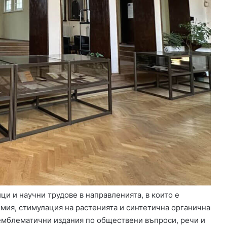
и и научни трудове в направленията, в които е
имия, стимулация на растенията и синтетична органична
 емблематични издания по обществени въпроси, речи и