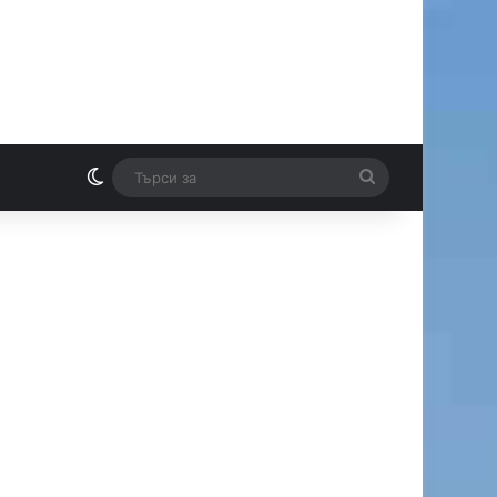
Switch skin
Търси
И
за