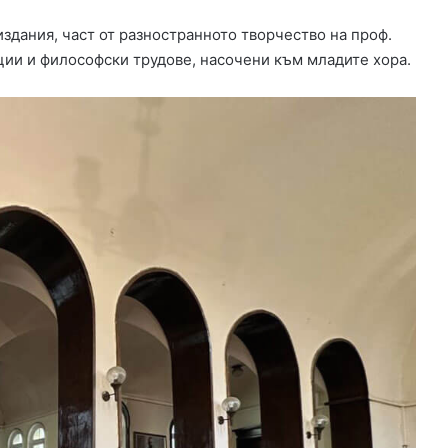
и
здания, част от разностранното творчество на проф.
в
ции и философски трудове, насочени към младите хора.
Х
а
с
к
о
в
с
к
а
о
б
л
а
с
т