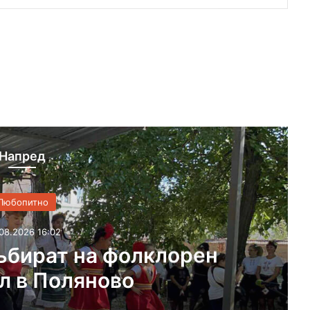
Напред
Любопитно
08.2026 11:10
е край Каснаково става
моноспектакъл