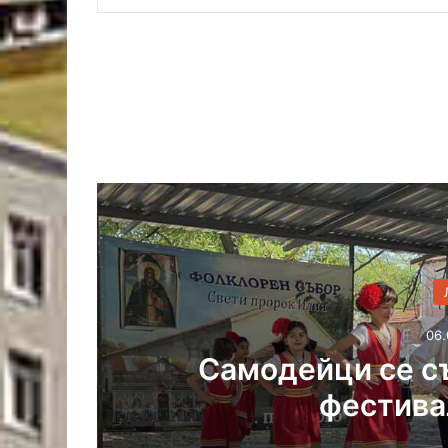
06.
Древното светилищ
сцена на 