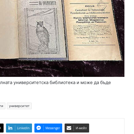
лната университетска библиотека и може да бъде
ги
университет
X
LinkedIn
Messenger
И-мейл