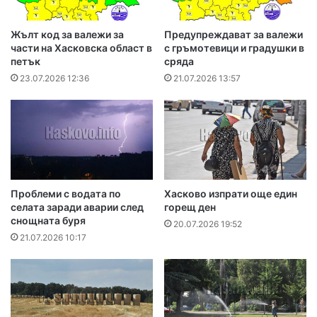
Жълт код за валежи за
Предупреждават за валежи
части на Хасковска област в
с гръмотевици и градушки в
петък
сряда
23.07.2026 12:36
21.07.2026 13:57
Проблеми с водата по
Хасково изпрати още един
селата заради аварии след
горещ ден
снощната буря
20.07.2026 19:52
21.07.2026 10:17