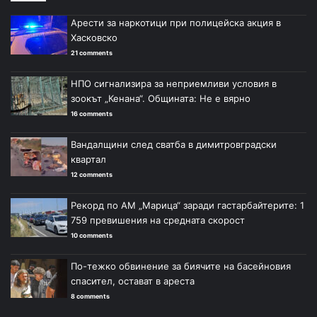
Арести за наркотици при полицейска акция в
Хасковско
21 comments
НПО сигнализира за неприемливи условия в
зоокът „Кенана“. Общината: Не е вярно
16 comments
Вандалщини след сватба в димитровградски
квартал
12 comments
Рекорд по АМ „Марица“ заради гастарбайтерите: 1
759 превишения на средната скорост
10 comments
По-тежко обвинение за биячите на басейновия
спасител, остават в ареста
8 comments