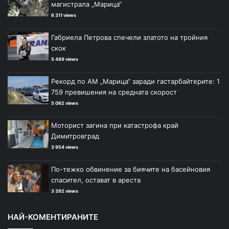
магистрала „Марица“
6 311 views
Габриела Петрова спечели златото на тройния
скок
5 489 views
Рекорд по АМ „Марица“ заради гастарбайтерите: 1
759 превишения на средната скорост
5 062 views
Моторист загина при катастрофа край
Димитровград
3 954 views
По-тежко обвинение за биячите на басейновия
спасител, остават в ареста
3 392 views
НАЙ-КОМЕНТИРАНИТЕ