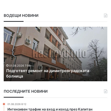
ВОДЕЩИ НОВИНИ
Л
о
к
а
л
и
з
и
31.07.2026 18:47
итровградската
Локализираха пожарите, изпе
р
декара
а
х
а
ПОСЛЕДНИТЕ НОВИНИ
п
о
ж
01.08.2026 8:12
а
Интензивен трафик на вход и изход през Капитан