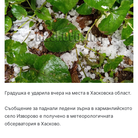
Градушка е ударила вчера на места в Хасковска област.
Съобщение за паднали ледени зърна в харманлийското
село Изворово е получено в метеорологичната
обсерватория в Хасково.