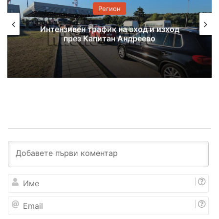
Регион
Интензивен трафик на вход и изход
през Капитан Андреево
И
м
е
E
m
a