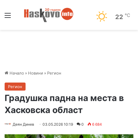
Меню
℃
22
Начало
»
Новини
»
Регион
Регион
Градушка падна на места в
Хасковска област
Деян Динев
03.05.2026 10:19
0
6 684