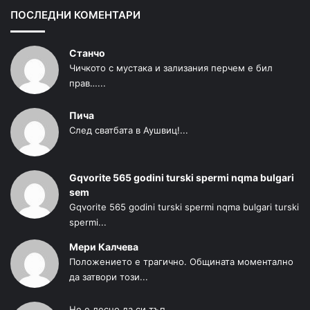
ПОСЛЕДНИ КОМЕНТАРИ
Станчо
Чичкото с мустака и зализания перчем е бил
прав…...
Пича
След сватбата в Аушвиц!...
Gqvorite 565 godini turski spermi nqma bulgari
sem
Gqvorite 565 godini turski spermi nqma bulgari turski
spermi...
Мери Калчева
Положението е трагично. Общината моментално
да затвори този...
Не е лесно да си тъп .......