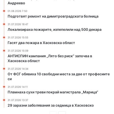
р
Андреево
и
01.08.2026 7:50
т
Подготвят ремонт на димитровградската болница
е
,
31.07.2026 18:47
и
Локализираха пожарите, изпепелили над 500 декара
з
31.07.2026 15:55
п
Гасят два пожара в Хасковска област
е
п
31.07.2026 15:09
е
АНТИСПИН кампания „Лято без риск“ започва в
л
Хасковска област
и
31.07.2026 14:34
л
От ФСГ обявиха 10 свободни места за две от професиите
и
си
н
а
31.07.2026 14:11
Пламнаха сухи треви покрай магистрала „Марица“
д
5
31.07.2026 13:37
0
29 заразни заболявания за седмица в Хасковско
0
д