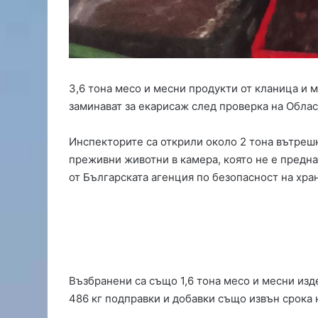
а
м
о
с
т
в
3,6 тона месо и месни продукти от кланица и
С
заминават за екарисаж след проверка на Облас
и
м
е
Инспекторите са открили около 2 тона вътрешн
о
преживни животни в камера, която не е предна
н
от Българската агенция по безопасност на хра
о
в
г
р
а
д
Възбранени са също 1,6 тона месо и месни изде
486 кг подправки и добавки също извън срока 