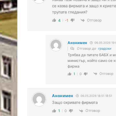
се казва фирмата и защо я криете
трупате гледания?
Отговор
4
-1
Анонимен
06.05.2026 19:
Отговор до
градски
Трябва да питате БАБХ и 
министър, който само се х
фирма
Отговор
1
0
Анонимен
06.05.2026 18:51 18:51
Защо скривате фирмата
Отговор
1
0