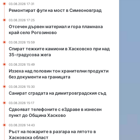
м
н
03.08.2026 17:31
и
т
Ремонтират фуги на мост в Симеоновград
о
о
03.08.2026 17:25
н
н
Отсечен дървен материал и гора пламнаха
и
х
край село Рогозиново
в
р
Х
а
03.08.2026 15:59
а
н
Спират тежките камиони в Хасковско при над
с
и
35-градусова жега
к
т
03.08.2026 15:49
о
е
Иззеха над половин тон хранителни продукти
в
л
без документи на границата
с
н
к
и
03.08.2026 15:30
Санират сградата на димитровградския съд
о
п
п
р
03.08.2026 15:17
р
о
Сдвояват телефоните с еЗдраве в изнесен
и
д
пункт до Община Хасково
н
у
03.08.2026 14:43
а
к
Ръст на пожарите в разгара на лятото в
д
т
Хасковска област
3
и