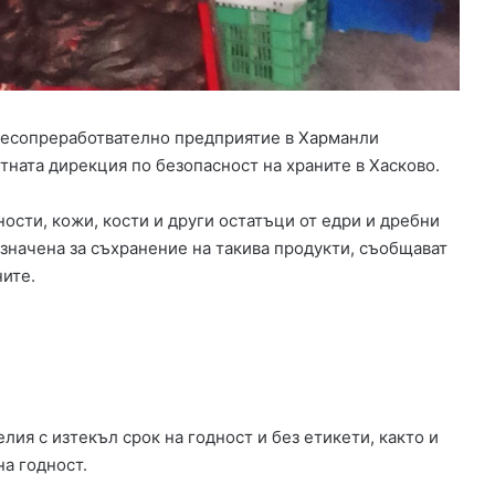
т
е
р
и
а
л
 месопреработвателно предприятие в Харманли
и
тната дирекция по безопасност на храните в Хасково.
г
о
р
ости, кожи, кости и други остатъци от едри и дребни
а
значена за съхранение на такива продукти, съобщават
п
ните.
л
а
м
н
а
х
а
лия с изтекъл срок на годност и без етикети, както и
к
на годност.
р
а