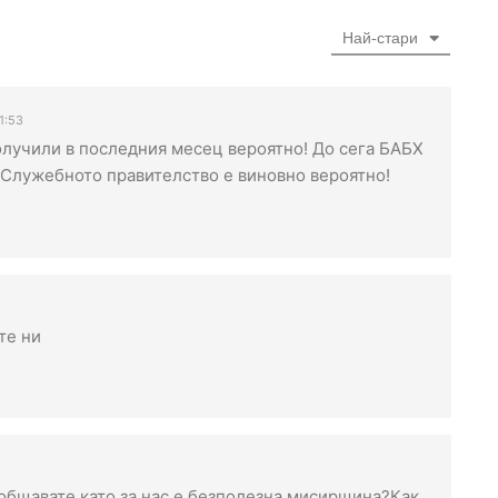
Най-стари
1:53
олучили в последния месец вероятно! До сега БАБХ
! Служебното правителство е виновно вероятно!
те ни
ъобщавате като за нас е безполезна мисирщина?Как