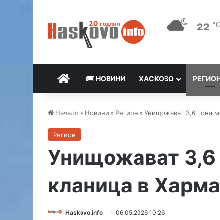
22
НАЧАЛО
НОВИНИ
ХАСКОВО
РЕГИО
Начало
»
Новини
»
Регион
»
Унищожават 3,6 тона м
Регион
Унищожават 3,6 
кланица в Харм
Haskovo.info
06.05.2026 10:26