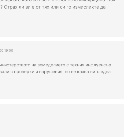
? Страх ли ви е от тях или си го измислихте да
00 19:00
министерството на земеделието с техния инфлуенсър
вали с проверки и нарушения, но не казва нито една