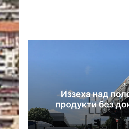
03.
аха
Иззеха над пол
продукти без до