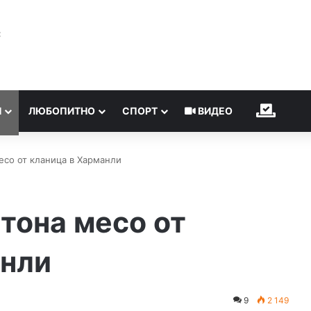
℃
Н
ЛЮБОПИТНО
СПОРТ
ВИДЕО
ИЗБОР
есо от кланица в Харманли
тона месо от
анли
9
2 149