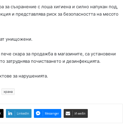
й
а за съхранение с лоша хигиена и силно напукан под,
с
кция и представлява риск за безопасността на месото
е
л
о
Р
дат унищожени.
о
г
 пече скара за продажба в магазините, са установени
о
ето затруднява почистването и дезинфекцията.
з
и
н
ктове за нарушенията.
о
в
храна
о
X
LinkedIn
Messenger
И-мейл