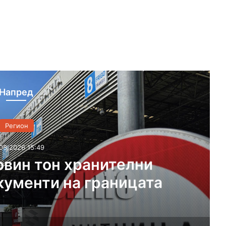
Напред
Регион
08.2026 15:49
овин тон хранителни
кументи на границата