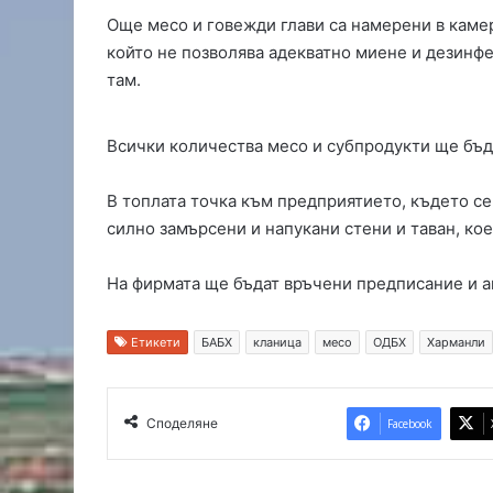
Още месо и говежди глави са намерени в камер
който не позволява адекватно миене и дезинфе
там.
Всички количества месо и субпродукти ще бъ
В топлата точка към предприятието, където се
силно замърсени и напукани стени и таван, ко
На фирмата ще бъдат връчени предписание и а
Етикети
БАБХ
кланица
месо
ОДБХ
Харманли
Споделяне
Facebook