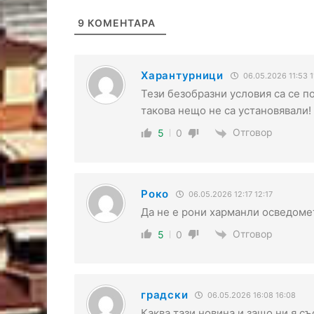
9
КОМЕНТАРА
Харантурници
06.05.2026 11:53 1
Тези безобразни условия са се п
такова нещо не са установявали
Отговор
5
0
Роко
06.05.2026 12:17 12:17
Да не е рони харманли осведоме
Отговор
5
0
градски
06.05.2026 16:08 16:08
Каква тази новина и защо ни я с