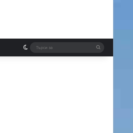
Switch skin
Търси
И
за