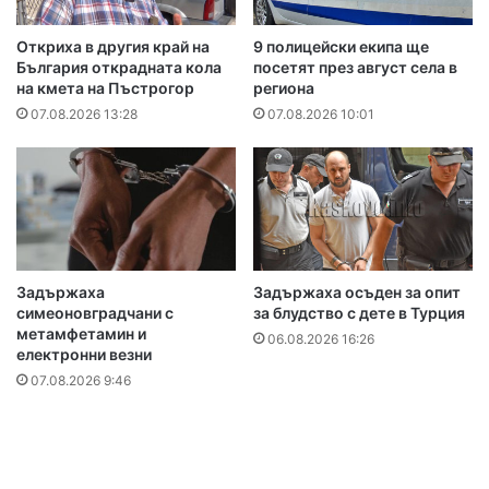
Откриха в другия край на
9 полицейски екипа ще
България открадната кола
посетят през август села в
на кмета на Пъстрогор
региона
07.08.2026 13:28
07.08.2026 10:01
Задържаха
Задържаха осъден за опит
симеоновградчани с
за блудство с дете в Турция
метамфетамин и
06.08.2026 16:26
електронни везни
07.08.2026 9:46