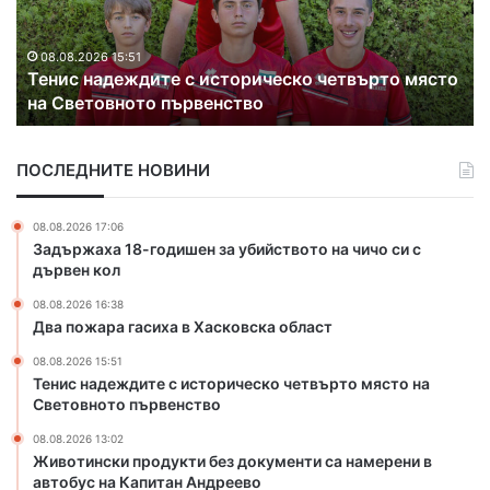
н
т
а
и
д
р
08.08.2026 15:51
Тенис надеждите с историческо четвърто място
е
а
на Световното първенство
ж
т
д
в
и
о
ПОСЛЕДНИТЕ НОВИНИ
т
д
е
о
с
п
08.08.2026 17:06
и
р
Задържаха 18-годишен за убийството на чичо си с
с
о
дървен кол
т
в
08.08.2026 16:38
о
о
Два пожара гасиха в Хасковска област
р
д
и
и
08.08.2026 15:51
ч
п
Тенис надеждите с историческо четвърто място на
е
о
Световното първенство
с
с
08.08.2026 13:02
к
е
Животински продукти без документи са намерени в
о
л
автобус на Капитан Андреево