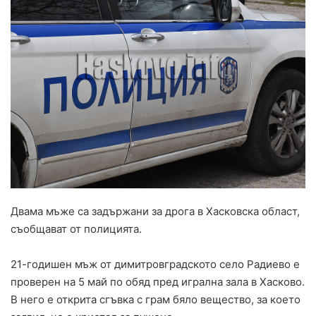
Двама мъже са задържани за дрога в Хасковска област,
съобщават от полицията.
21-годишен мъж от димитровградското село Радиево е
проверен на 5 май по обяд пред игрална зала в Хасково.
В него е открита сгъвка с грам бяло вещество, за което