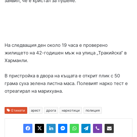
заявил, че е кристал за пушене.
На следващия ден около 19 часа е проверено
жилището на 42-годишен мъж на улица „Тракийска“ в
Харманли.
В пристройка в двора на къщата е открит плик с 50
грама суха зелена листна маса. Полевият нарко тест е
отреагирал на марихуана.
Етикети
арест
дрога
наркотици
полиция