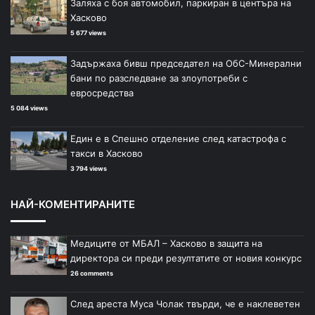
Заляха с боя автомобил, паркиран в центъра на
Хасково
5 677 views
Задържаха бивш председател на ОбС-Минерални
бани по разследване за злоупотреби с
евросредства
5 084 views
Един е в Спешно отделение след катастрофа с
такси в Хасково
3 794 views
НАЙ-КОМЕНТИРАНИТЕ
Медиците от МБАЛ – Хасково в защита на
директора си преди резултатите от новия конкурс
26 comments
След ареста Муса Чолак твърди, че е наклеветен