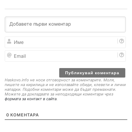
И
м
е
E
m
a
i
l
Haskovo.info не носи отговорност за коментарите. Моля,
пишете на кирилица и не използвайте обиди, клевети и лични
нападки. Подобни коментари може да бъдат премахнати.
Можете да докладвате за неподходящи коментари чрез
формата за контакт в сайта
.
0
КОМЕНТАРА