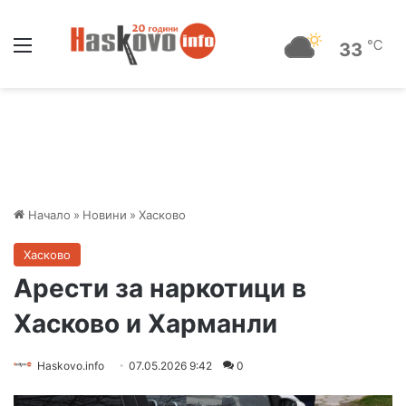
Меню
℃
33
Начало
»
Новини
»
Хасково
Хасково
Арести за наркотици в
Хасково и Харманли
Haskovo.info
07.05.2026 9:42
0