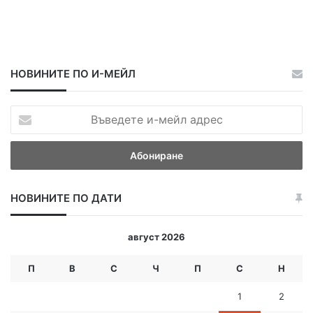
НОВИНИТЕ ПО И-МЕЙЛ
В
ъ
в
е
д
е
НОВИНИТЕ ПО ДАТИ
т
е
и
август 2026
-
м
П
В
С
Ч
П
С
Н
е
й
1
2
л