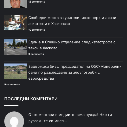
12 comments
Свободни места за учители, инженери и лични
асистенти в Хасковско
10 comments
Един е в Спешно отделение след катастрофа с
такси в Хасково
9 comments
Задържаха бивш председател на ОбС-Минерални
бани по разследване за злоупотреби с
евросредства
9 comments
ПОСЛЕДНИ КОМЕНТАРИ
От коментари в медиите няма нужда! Ние ги
ругаем, те си мисл...