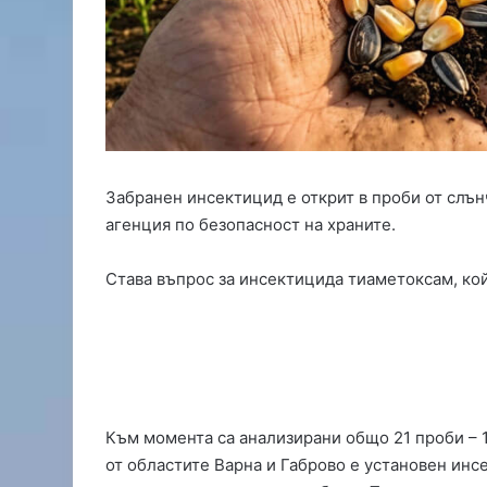
о
д
с
и
л
и
с
н
о
Забранен инсектицид е открит в проби от слън
в
агенция по безопасност на храните.
ф
у
Става въпрос за инсектицида тиаметоксам, кой
т
б
о
л
и
с
т
Към момента са анализирани общо 21 проби – 1
,
Д
от областите Варна и Габрово е установен ин
и