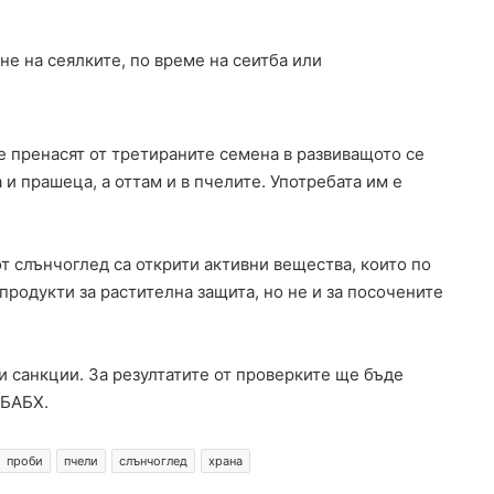
н
а
не на сеялките, по време на сеитба или
ю
ж
н
и
се пренасят от третираните семена в развиващото се
я
 и прашеца, а оттам и в пчелите. Употребата им е
о
б
х
о
от слънчоглед са открити активни вещества, които по
д
продукти за растителна защита, но не и за посочените
е
н
п
ъ
 санкции. За резултатите от проверките ще бъде
т
 БАБХ.
н
а
Х
проби
пчели
слънчоглед
храна
а