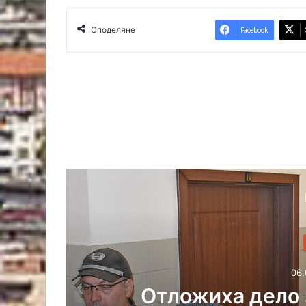
ж
ъ
Споделяне
Facebook
к
м
а
ч
06.
 с
Отложиха дело 