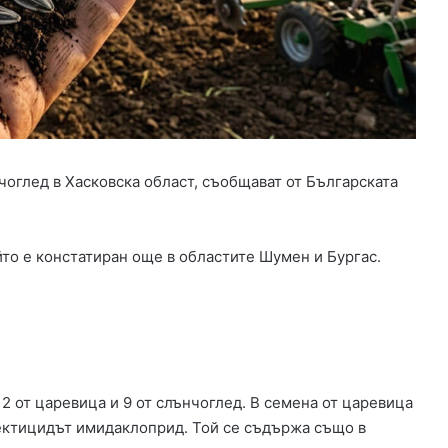
а
н
с
и
р
а
н
е
з
чоглед в Хасковска област, съобщават от Българската
а
и
з
то е констатиран още в областите Шумен и Бургас.
г
р
а
ж
д
а
н
2 от царевица и 9 от слънчоглед. В семена от царевица
е
т
сектицидът имидаклоприд. Той се съдържа също в
о