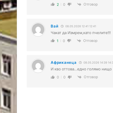
Отговор
2
0
Вай
08.05.2026 12:41 12:41
Чакат да Измрем,като пчелите!!!
Отговор
1
0
Африканеца
08.05.2026 14:39 14:
И кво оттова…едно голямо нищо
Отговор
0
0