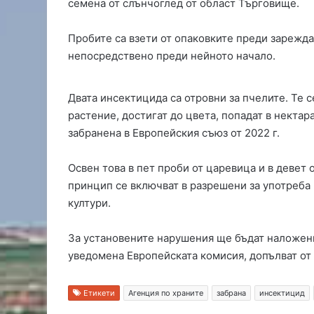
семена от слънчоглед от област Търговище.
м
и
Пробите са взети от опаковките преди зарежда
т
непосредствено преди нейното начало.
р
о
в
Двата инсектицида са отровни за пчелите. Те 
г
растение, достигат до цвета, попадат в нектара
р
а
забранена в Европейския съюз от 2022 г.
д
с
Освен това в пет проби от царевица и в девет 
е
принцип се включват в разрешени за употреба 
с
култури.
т
я
г
За установените нарушения ще бъдат наложени
а
уведомена Европейската комисия, допълват от
з
а
т
Етикети
Агенция по храните
забрана
инсектицид
е