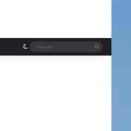
Switch skin
Търси
И
за