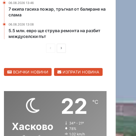
06.08.2026 13:46
р
К
7 екипа гасиха пожар, тръгнал от балиране на
и
а
слама
ц
п
а
06.08.2026 13:08
и
5.5 млн. евро ще струва ремонта на разбит
в
т
междуселски път
С
а
в
н
П
С
и
А
л
р
л
н
е
д
е
е
н
р
ВСИЧКИ НОВИНИ
ИЗПРАТИ НОВИНА
д
д
г
е
р
и
в
е
а
в
ш
а
д
о
22
н
щ
℃
а
а
с
с
Хасково
34º - 21º
т
т
78%
р
р
1.02 km/h