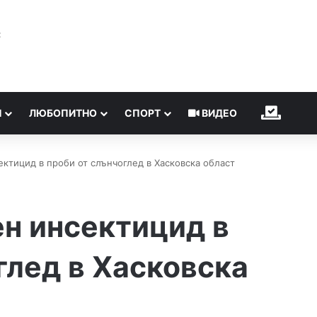
℃
Н
ЛЮБОПИТНО
СПОРТ
ВИДЕО
ИЗБОР
ектицид в проби от слънчоглед в Хасковска област
н инсектицид в
глед в Хасковска