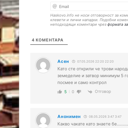
Haskovo.info не носи отговорност за ко
клевети и лични нападки. Подобни коме
неподходящи коментари чрез
формата за
4
КОМЕНТАРА
Асен
07.05.2026 22:20 22:20
Като сте открили че трови народ
земеделие и затвор минимум 5 го
посмее и само контрол
Отговор
5
0
Анонимен
08.05.2026 3:47 3:47
Какво чакате като знаете бе…