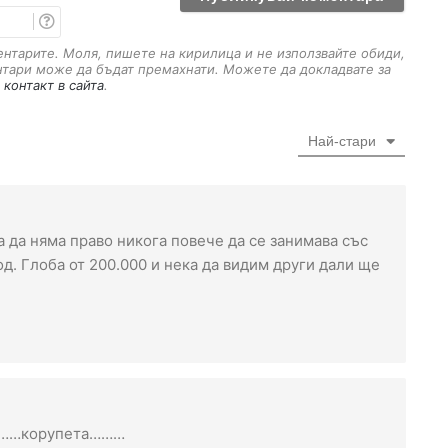
е
E
m
a
ментарите. Моля, пишете на кирилица и не използвайте обиди,
i
нтари може да бъдат премахнати. Можете да докладвате за
l
 контакт в сайта
.
Най-стари
а да няма право никога повече да се занимава със
д. Глоба от 200.000 и нека да видим други дали ще
…………корупета………