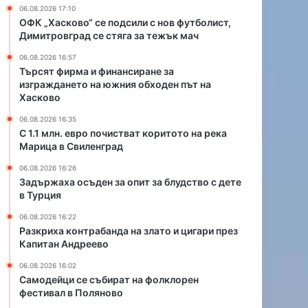
и
а
06.08.2026 17:10
с
н
ОФК „Хасково“ се подсили с нов футболист,
т
д
Димитровград се стяга за тежък мач
в
а
06.08.2026 16:57
а
н
Търсят фирма и финансиране за
т
а
изграждането на южния обходен път на
к
з
Хасково
о
л
р
а
06.08.2026 16:35
С 1.1 млн. евро почистват коритото на река
и
т
Марица в Свиленград
т
о
о
и
06.08.2026 16:26
т
ц
Задържаха осъден за опит за блудство с дете
о
и
в Турция
н
г
06.08.2026 16:22
а
а
Разкриха контрабанда на злато и цигари през
р
р
Капитан Андреево
е
и
к
п
06.08.2026 16:02
а
р
Самодейци се събират на фолклорен
М
фестивал в Поляново
е
а
з