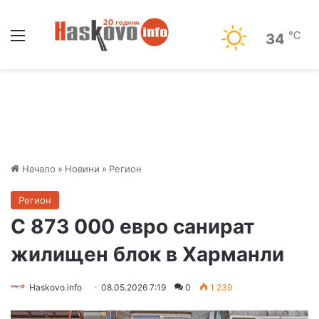
Меню
℃
34
Начало
»
Новини
»
Регион
Регион
С 873 000 евро санират
жилищен блок в Харманли
Haskovo.info
08.05.2026 7:19
0
1 239