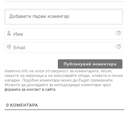
И
м
е
E
m
a
i
l
Haskovo.info не носи отговорност за коментарите. Моля,
пишете на кирилица и не използвайте обиди, клевети и лични
нападки. Подобни коментари може да бъдат премахнати.
Можете да докладвате за неподходящи коментари чрез
формата за контакт в сайта
.
0
КОМЕНТАРА