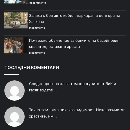
10 comments
Заляха с боя автомобил, паркиран в центъра на
Хасково
9 comments
По-тежко обвинение за биячите на басейновия
спасител, остават в ареста
8 comments
ПОСЛЕДНИ КОМЕНТАРИ
Следят прогнозата за температурите от ВиК и
гасят водата!...
Точно там няма никаква видимост. Нека разчистят
храстите, им...