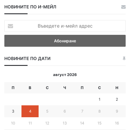
НОВИНИТЕ ПО И-МЕЙЛ
В
ъ
в
е
д
е
НОВИНИТЕ ПО ДАТИ
т
е
и
август 2026
-
м
П
В
С
Ч
П
С
Н
е
й
1
2
л
а
3
4
5
6
7
8
9
д
р
10
11
12
13
14
15
16
е