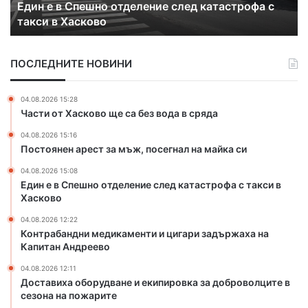
Контрабандни медикаменти и цигари задържаха
н
а
на Капитан Андреево
д
о
н
б
и
о
ПОСЛЕДНИТЕ НОВИНИ
м
р
е
у
д
д
04.08.2026 15:28
и
в
Части от Хасково ще са без вода в сряда
к
а
04.08.2026 15:16
а
н
Постоянен арест за мъж, посегнал на майка си
м
е
е
и
04.08.2026 15:08
н
е
Един е в Спешно отделение след катастрофа с такси в
т
к
Хасково
и
и
04.08.2026 12:22
и
п
Контрабандни медикаменти и цигари задържаха на
ц
и
Капитан Андреево
и
р
г
о
04.08.2026 12:11
а
в
Доставиха оборудване и екипировка за доброволците в
сезона на пожарите
р
к