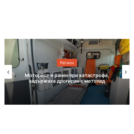
Регион
Мъж е в хасковската болница след
агресия на пътя