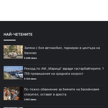
НАЙ-ЧЕТЕНИТЕ
Заляха с боя автомобил, паркиран в центъра на
Хасково
5 448 views
Рекорд по АМ „Марица“ заради гастарбайтерите: 1
759 превишения на средната скорост
5 134 views
По-тежко обвинение за биячите на басейновия
спасител, остават в ареста
3 651 views