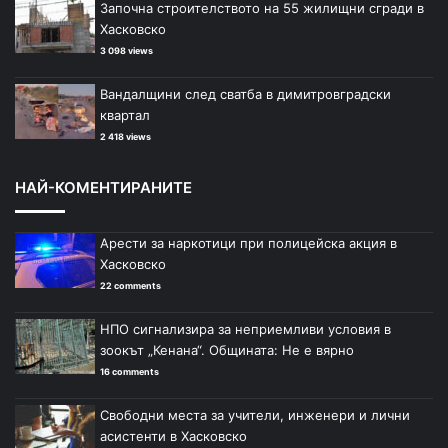
Започна строителството на 55 жилищни сгради в
Хасковско
3 098 views
Вандалщини след сватба в димитровградски
квартал
2 418 views
НАЙ-КОМЕНТИРАНИТЕ
Арести за наркотици при полицейска акция в
Хасковско
22 comments
НПО сигнализира за неприемливи условия в
зоокът „Кенана“. Общината: Не е вярно
16 comments
Свободни места за учители, инженери и лични
асистенти в Хасковско