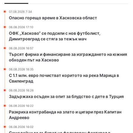
и
а
н
б
07.08.2026 7:34
а
а
Опасно горещо време в Хасковска област
н
н
06.08.2026 17:10
с
д
ОФК „Хасково“ се подсили с нов футболист,
и
а
Димитровград се стяга за тежък мач
р
н
а
а
06.08.2026 16:57
н
з
Търсят фирма и финансиране за изграждането на южния
е
л
обходен път на Хасково
з
а
06.08.2026 16:35
а
т
С 1.1 млн. евро почистват коритото на река Марица в
и
о
Свиленград
з
и
г
ц
06.08.2026 16:26
Задържаха осъден за опит за блудство с дете в Турция
р
и
а
г
06.08.2026 16:22
ж
а
Разкриха контрабанда на злато и цигари през Капитан
д
р
Андреево
а
и
06.08.2026 16:02
н
п
Самодейци се събират на фолклорен фестивал в