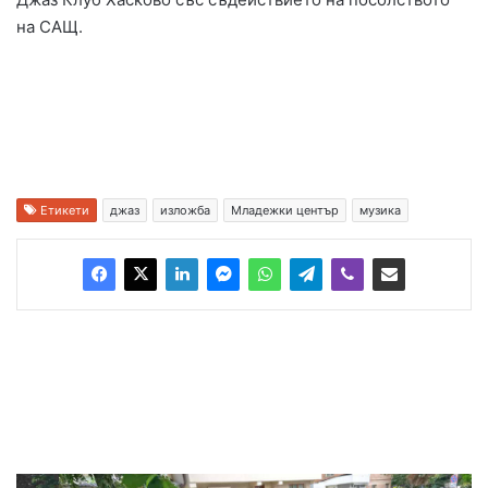
на САЩ.
Етикети
джаз
изложба
Младежки център
музика