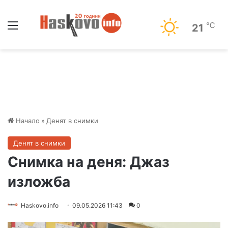
Меню
℃
21
Начало
»
Денят в снимки
Денят в снимки
Снимка на деня: Джаз
изложба
Haskovo.info
09.05.2026 11:43
0