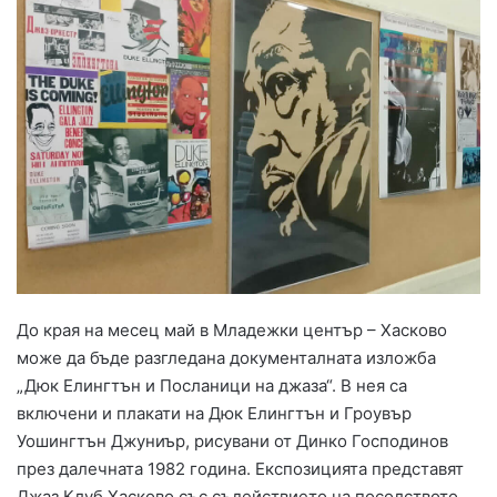
До края на месец май в Младежки център – Хасково
може да бъде разгледана документалната изложба
„Дюк Елингтън и Посланици на джаза“. В нея са
включени и плакати на Дюк Елингтън и Гроувър
Уошингтън Джуниър, рисувани от Динко Господинов
през далечната 1982 година. Експозицията представят
Джаз Клуб Хасково със съдействието на посолството