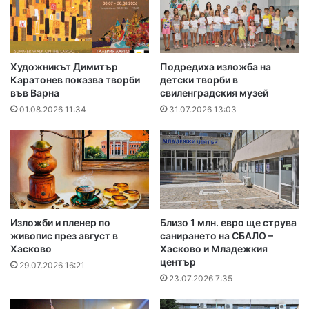
Художникът Димитър
Подредиха изложба на
Каратонев показва творби
детски творби в
във Варна
свиленградския музей
01.08.2026 11:34
31.07.2026 13:03
Изложби и пленер по
Близо 1 млн. евро ще струва
живопис през август в
санирането на СБАЛО –
Хасково
Хасково и Младежкия
център
29.07.2026 16:21
23.07.2026 7:35