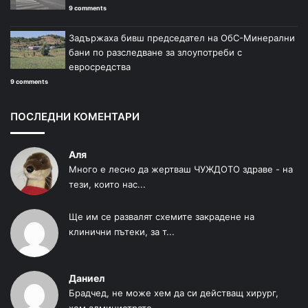
9 comments
Задържаха бивш председател на ОбС-Минерални
бани по разследване за злоупотреби с
евросредства
9 comments
ПОСЛЕДНИ КОМЕНТАРИ
Аля
Много е лесно да жертваш ЧУЖДОТО здраве - на
тези, които нас...
Ще им се развалят схемите закрадене на
клинични пътеки, за т...
Даниел
Брадчед, не може хем да си действащ хирург,
хем администрато...