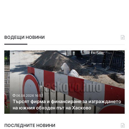
ВОДЕЩИ НОВИНИ
Т
Р
ъ
а
р
з
с
к
я
р
т
и
ф
х
и
а
06.08.2026 16:57
Търсят фирма и финансиране за изграждането
р
к
на южния обходен път на Хасково
м
о
а
н
и
т
ПОСЛЕДНИТЕ НОВИНИ
ф
р