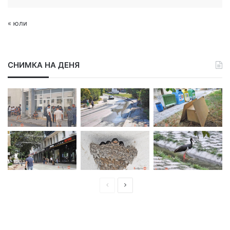
« юли
СНИМКА НА ДЕНЯ
П
С
р
л
е
е
д
д