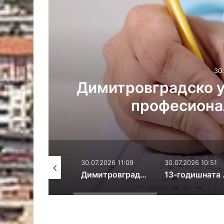
с
т
а
30.
 за
13-годишната Дар
за 
30.07.2026 11:09
30.07.2026 10:51
30.07.2026 10:38
Димитровградско училище е в програма за професионално образование
13-годишната Дария се нуждае от помощ за лечение
Отстранява