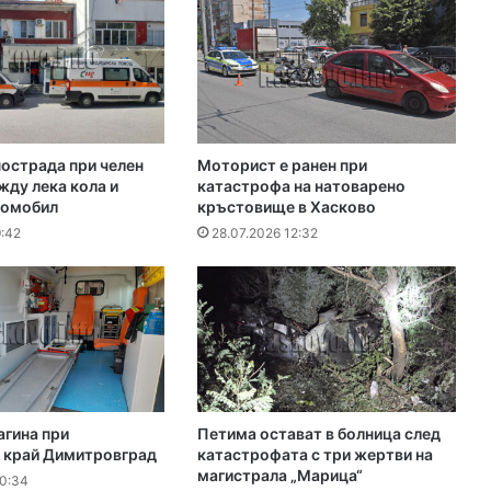
острада при челен
Моторист е ранен при
ду лека кола и
катастрофа на натоварено
томобил
кръстовище в Хасково
9:42
28.07.2026 12:32
агина при
Петима остават в болница след
 край Димитровград
катастрофата с три жертви на
магистрала „Марица“
10:34