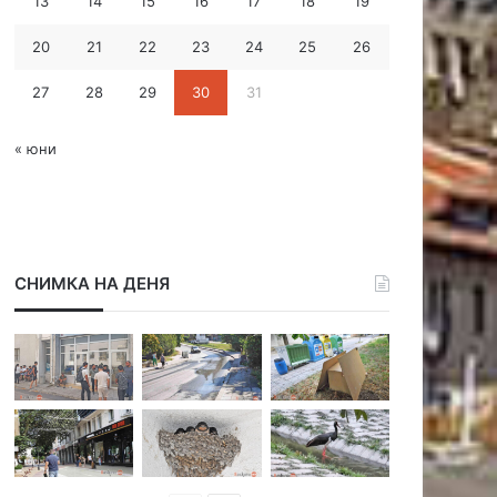
13
14
15
16
17
18
19
с
20
21
22
23
24
25
26
27
28
29
30
31
« юни
СНИМКА НА ДЕНЯ