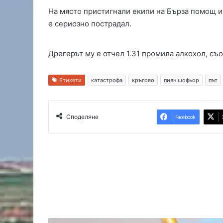
я
На място пристигнали екипи на Бърза помощ 
с
е сериозно пострадал.
п
а
с
Дрегерът му е отчел 1.31 промила алкохол, съо
и
т
Етикети
катастрофа
кръгово
пиян шофьор
път
е
л
,
о
Споделяне
Facebook
с
т
а
в
а
т
в
а
р
е