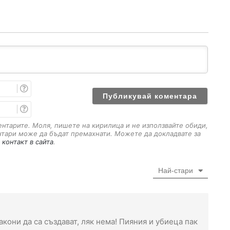
И
м
е
E
m
a
ментарите. Моля, пишете на кирилица и не използвайте обиди,
i
нтари може да бъдат премахнати. Можете да докладвате за
l
 контакт в сайта
.
Най-стари
акони да са създават, ляк нема! Пияния и убиеца пак