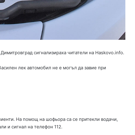
а
н
е
п
р
и
е
м
 Димитровград сигнализираха читатели на Haskovo.info.
л
и
в
 Засилен лек автомобил не е могъл да завие при
и
у
с
л
о
в
и
я
лиенти. На помощ на шофьора са се притекли водачи,
в
ли и сигнал на телефон 112.
з
о