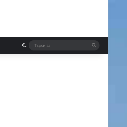
Switch skin
Търси
И
за