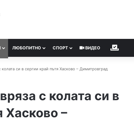
℃
Н
ЛЮБОПИТНО
СПОРТ
ВИДЕО
ИЗБОР
 колата си в сергии край пътя Хасково – Димитровград
вряза с колата си в
я Хасково –