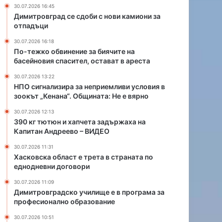
е
е
30.07.2026 16:45
т
т
Димитровград се сдоби с нови камиони за
а
р
отпадъци
з
е
30.07.2026 16:18
а
т
По-тежко обвинение за биячите на
д
а
басейновия спасител, остават в ареста
ъ
в
р
с
30.07.2026 13:22
ж
т
НПО сигнализира за неприемливи условия в
зоокът „Кенана“. Общината: Не е вярно
а
р
х
а
30.07.2026 12:13
а
н
390 кг тютюн и хапчета задържаха на
н
а
Капитан Андреево – ВИДЕО
а
т
30.07.2026 11:31
К
а
Хасковска област е трета в страната по
а
п
еднодневни договори
п
о
и
е
30.07.2026 11:09
т
д
Димитровградско училище е в програма за
а
н
професионално образование
н
о
30.07.2026 10:51
А
д