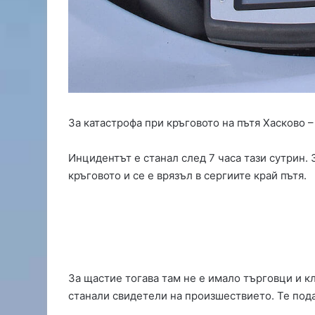
и
е
з
а
б
и
я
ч
За катастрофа при кръговото на пътя Хасково –
и
т
е
Инцидентът е станал след 7 часа тази сутрин.
н
кръговото и се е врязъл в сергиите край пътя.
а
б
а
с
е
й
н
За щастие тогава там не е имало търговци и к
о
станали свидетели на произшествието. Те пода
в
и