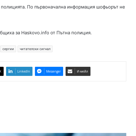
о
и полицията. По първоначална информация шофьорът не
к
ъ
т
„
бщиха за Haskovo.info от Пътна полиция.
К
е
сергии
читателски сигнал
н
а
н
а
X
LinkedIn
Messenger
И-мейл
“
.
О
б
щ
и
н
а
т
а