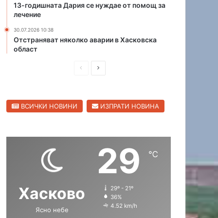
13-годишната Дария се нуждае от помощ за
н
н
лечение
д
е
р
в
30.07.2026 10:38
Отстраняват няколко аварии в Хасковска
е
н
област
е
и
в
д
П
С
о
о
–
г
р
л
В
о
е
е
И
в
ВСИЧКИ НОВИНИ
ИЗПРАТИ НОВИНА
д
д
Д
о
Е
р
и
в
О
и
ш
а
29
н
щ
℃
а
а
с
с
Хасково
29º - 21º
т
т
36%
р
р
4.52 km/h
Ясно небе
а
а