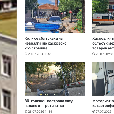
Коли се сблъскаха на
Хасковлия п
невралгично хасковско
сблъсък меж
кръстовище
товарен ав
29.07.2026 12:26
29.07.2026 
89-годишен пострада след
Моторист з
падане от тротинетка
катастрофа
28.07.2026 11:14
27.07.2026 