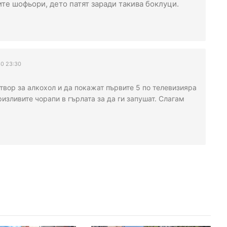
ите шофьори, дето патят заради такива боклуци.
0 23:30
атвор за алкохол и да покажат първите 5 по телевизияра
изливите чорапи в гърлата за да ги запушат. Слагам