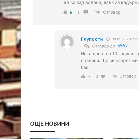
ще са зад волана, язък за кадърн
Отговор
9
0
Глупости
09.05.2026 23:3
Отговор до
fffffk
Нека дават по 10 години з
осъдени. Ще си наврят мир
бас.
Отговор
7
0
ОЩЕ НОВИНИ