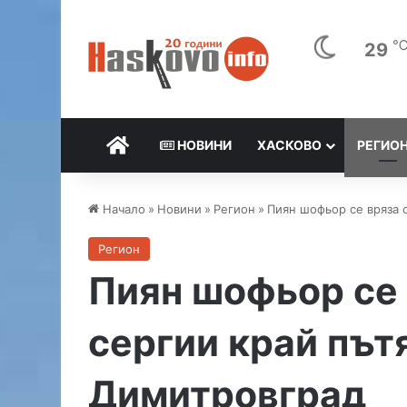
29
НАЧАЛО
НОВИНИ
ХАСКОВО
РЕГИО
Начало
»
Новини
»
Регион
»
Пиян шофьор се вряза с
Регион
Пиян шофьор се 
сергии край път
Димитровград