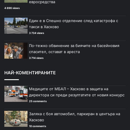
евросредства
4 896 views
Един е в Спешно отделение след катастрофа с
такси в Хасково
3 734 views
По-тежко обвинение за биячите на басейновия
спасител, остават в ареста
3 714 views
НАЙ-КОМЕНТИРАНИТЕ
Медиците от МБАЛ – Хасково в защита на
директора си преди резултатите от новия конкурс
25 comments
Заляха с боя автомобил, паркиран в центъра на
Хасково
10 comments