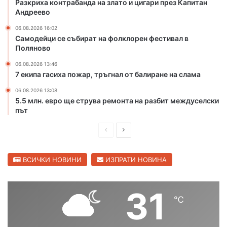
Разкриха контрабанда на злато и цигари през Капитан
о
и
Андреево
н
г
а
а
06.08.2026 16:02
р
р
Самодейци се събират на фолклорен фестивал в
е
и
Поляново
к
п
06.08.2026 13:46
а
р
7 екипа гасиха пожар, тръгнал от балиране на слама
М
е
а
з
06.08.2026 13:08
р
К
5.5 млн. евро ще струва ремонта на разбит междуселски
и
а
път
ц
п
а
П
С
и
в
т
р
л
С
а
е
е
ВСИЧКИ НОВИНИ
ИЗПРАТИ НОВИНА
в
н
и
д
д
А
л
н
и
в
31
е
д
℃
ш
а
н
р
г
н
щ
е
р
е