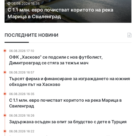
.
а
06.08.2026 16:35
С 1.1 млн. евро почистват коритото на река
е
к
Марица в Свиленград
в
о
р
н
о
т
ПОСЛЕДНИТЕ НОВИНИ
п
р
о
а
ч
б
06.08.2026 17:10
и
а
ОФК „Хасково“ се подсили с нов футболист,
с
н
Димитровград се стяга за тежък мач
т
д
06.08.2026 16:57
в
а
Търсят фирма и финансиране за изграждането на южния
а
н
обходен път на Хасково
т
а
к
з
06.08.2026 16:35
о
л
С 1.1 млн. евро почистват коритото на река Марица в
р
Свиленград
а
и
т
06.08.2026 16:26
т
о
Задържаха осъден за опит за блудство с дете в Турция
о
и
т
ц
06.08.2026 16:22