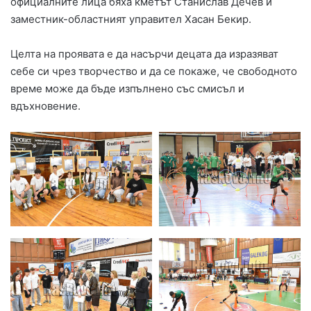
официалните лица бяха кметът Станислав Дечев и
заместник-областният управител Хасан Бекир.
Целта на проявата е да насърчи децата да изразяват
себе си чрез творчество и да се покаже, че свободното
време може да бъде изпълнено със смисъл и
вдъхновение.