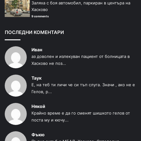
Заляха с боя автомобил, паркиран в центъра на
Хасково
9 comments
ПОСЛЕДНИ КОМЕНТАРИ
Иван
аз доволен и излекуван пациент от болницата в
Хасково не поз...
Таук
Е, на теб ти личи че си тъп слуга. Значи , ако не е
Гелов, р...
Някой
Крайно време е да го сменят шишкото гелов от
поста му и кючу...
Фъкю