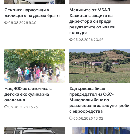
Откриха наркотици в
Медиците от МБАЛ –
жилището на двама братя
Хасково в защита на
директора си преди
06.08.2026 9:30
резултатите от новия
конкурс
05.08.2026 20:46
Над 400 се включиха в
Задържаха бивш
детска екокулинарна
председател на ОбС-
академия
Минерални бани по
разследване за злоупотреби
05.08.2026 16:25
с евросредства
05.08.2026 13:02