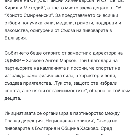
екипите на СУ „Св. Паисий Хилендарски” и ОУ ”Св. св.
Кирил и Методий”, а трето място заеха децата от ОУ
”Христо Смирненски”. За представянето си всички
отбори получиха купи, медали, грамоти, подаръци и
лакомства, осигурени от Съюза на пивоварите в
България.
Събитието беше открито от заместник-директора на
ОДМВР – Хасково Ангел Марков. Той благодари на
партньорите на кампанията и посочи, че спортът не
изгражда само физическа сила, а характер и воля,
създава приятелства. „Тук сте, защото сте избрали
спорта, а не някоя от зависимостите“, обърна се той към
децата.
Инициативата се организира в партньорство между
Главна дирекция „Национална полиция“, Съюза на
пивоварите в България и Община Хасково. Сред