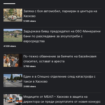
Заляха с боя автомобил, паркиран в центъра на
Хасково
5 565 views
Задържаха бивш председател на ОбС-Минерални
бани по разследване за злоупотреби с
евросредства
4 539 views
По-тежко обвинение за биячите на басейновия
спасител, остават в ареста
3 700 views
Един е в Спешно отделение след катастрофа с
такси в Хасково
3 690 views
Медиците от МБАЛ – Хасково в защита на
директора си преди резултатите от новия конкурс