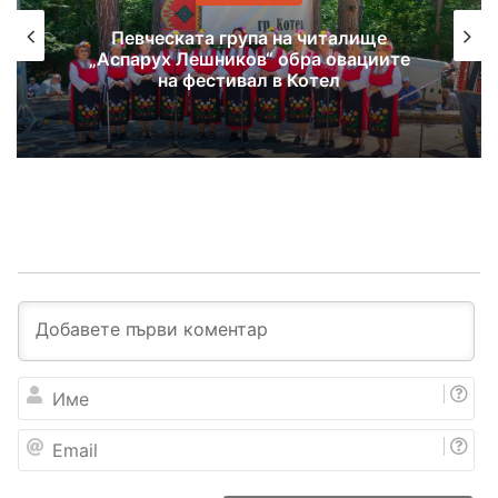
Певческата група на читалище
„Аспарух Лешников“ обра овациите
на фестивал в Котел
И
м
е
E
m
a
i