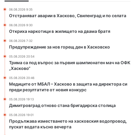
е
Л
з
–
06.08.2026 9:35
а
Х
Отстраняват аварии в Хасково, Свиленград и по селата
н
а
06.08.2026 9:30
о
с
Откриха наркотици в жилището на двама братя
в
к
г
о
06.08.2026 7:32
о
в
Предупреждение за нов горещ ден в Хасковско
р
о
05.08.2026 20:54
е
в
Трима са под въпрос за първия шампионатен мач на ОФК
щ
з
„Хасково“
д
а
е
щ
05.08.2026 20:46
н
и
Медиците от МБАЛ – Хасково в защита на директора си
в
т
преди резултатите от новия конкурс
Х
а
05.08.2026 19:13
а
н
Димитровград отново стана бригадирска столица
с
а
к
д
05.08.2026 19:01
о
Продължава изместването на хасковския водопровод,
и
пускат водата късно вечерта
в
р
с
е