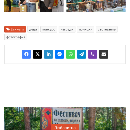
Етикети
деца
конкурс
награди
полиция
състезание
фотография
Любопитно