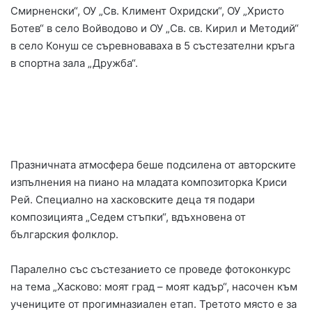
Смирненски“, ОУ „Св. Климент Охридски“, ОУ „Христо
Ботев“ в село Войводово и ОУ „Св. св. Кирил и Методий“
в село Конуш се съревноваваха в 5 състезателни кръга
в спортна зала „Дружба“.
Празничната атмосфера беше подсилена от авторските
изпълнения на пиано на младата композиторка Криси
Рей. Специално на хасковските деца тя подари
композицията „Седем стъпки“, вдъхновена от
българския фолклор.
Паралелно със състезанието се проведе фотоконкурс
на тема „Хасково: моят град – моят кадър“, насочен към
учениците от прогимназиален етап. Третото място е за