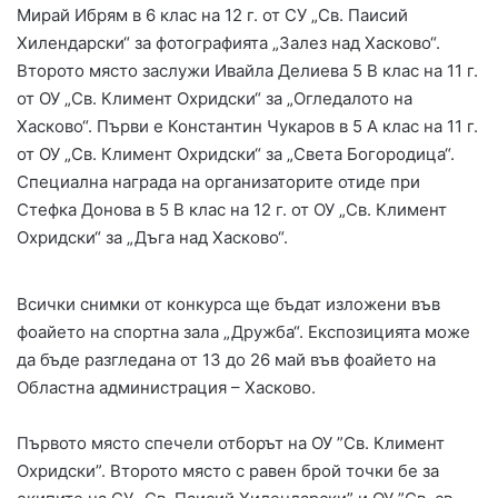
Мирай Ибрям в 6 клас на 12 г. от СУ „Св. Паисий
Хилендарски“ за фотографията „Залез над Хасково“.
Второто място заслужи Ивайла Делиева 5 В клас на 11 г.
от ОУ „Св. Климент Охридски“ за „Огледалото на
Хасково“. Първи е Константин Чукаров в 5 А клас на 11 г.
от ОУ „Св. Климент Охридски“ за „Света Богородица“.
Специална награда на организаторите отиде при
Стефка Донова в 5 В клас на 12 г. от ОУ „Св. Климент
Охридски“ за „Дъга над Хасково“.
Всички снимки от конкурса ще бъдат изложени във
фоайето на спортна зала „Дружба“. Експозицията може
да бъде разгледана от 13 до 26 май във фоайето на
Областна администрация – Хасково.
Първото място спечели отборът на ОУ ”Св. Климент
Охридски”. Второто място с равен брой точки бе за