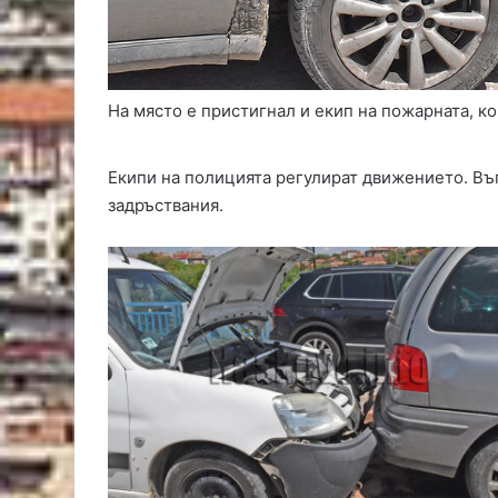
На място е пристигнал и екип на пожарната, ко
Екипи на полицията регулират движението. Въ
задръствания.