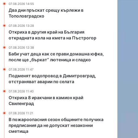
с
в
07.08.2026 14:55
е
о
Два дни пръскат срещу кърлежи в
п
д
Тополовградско
р
в
07.08.2026 13:28
а
Д
Откриха в другия край на България
в
и
открадната кола на кмета на Пъстрогор
и
м
д
и
07.08.2026 12:38
о
т
Баби учат деца как се прави домашна юфка,
после ще „бъркат“ лютеница и сладко
м
р
а
о
07.08.2026 11:47
ш
в
Подменят водопровод в Димитровград,
н
г
отстраняват аварии по селата
а
р
07.08.2026 11:40
ю
а
Откриха 8 иракчани в камион край
ф
д
Свиленград
к
,
а
о
07.08.2026 11:21
,
т
В пожароопасния сезон общините получиха
п
с
предписания да не допускат незаконни
о
сметища
т
с
р