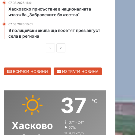
07.08.2026 11:01
л
а
Хасковско присъствие в националната
е
н
изложба „Забравените божества“
щ
я
е
07.08.2026 10:01
в
9 полицейски екипа ще посетят през август
„
а
села в региона
б
т
ъ
а
П
С
р
в
к
р
л
а
а
р
е
е
т
и
ВСИЧКИ НОВИНИ
ИЗПРАТИ НОВИНА
д
д
“
и
л
и
в
п
ю
о
ш
а
т
с
37
н
щ
е
е
℃
н
а
а
л
и
а
с
с
ц
т
Хасково
37º - 24º
т
т
а
а
27%
и
р
р
4.11 km/h