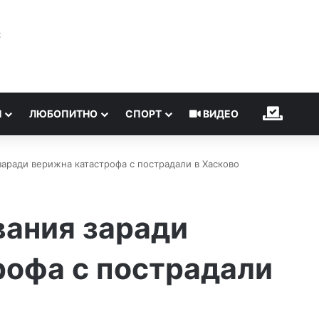
℃
Н
ЛЮБОПИТНО
СПОРТ
ВИДЕО
ИЗБОР
заради верижна катастрофа с пострадали в Хасково
вания заради
рофа с пострадали