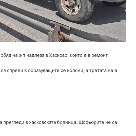
р
а
й
н
а
Б
ъ
л
г
бяд на жп надлеза в Хасково, който е в ремонт.
а
р
 са спрели в образуващите се колони, а третата не е
и
я
о
т
к
р
а
д
за прегледи в хасковската болница. Шофьорите не са
н
а
т