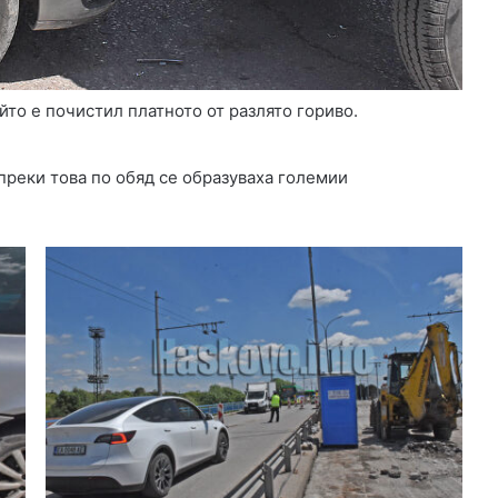
о
р
йто е почистил платното от разлято гориво.
преки това по обяд се образуваха големии