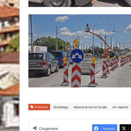
Етикети
булевард
верижна катастрофа
жп надлез
Споделяне
Facebook