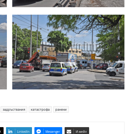
задръствания
катастрофа
ранени
X
LinkedIn
Messenger
И-мейл