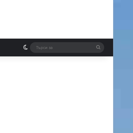
Switch skin
Търси
И
за