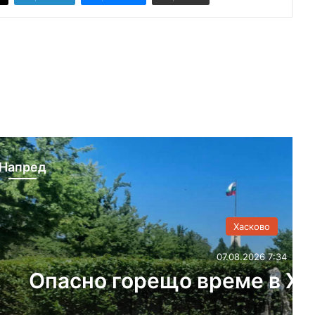
Напред
Хасково
.08.2026 7:34
ме в Хасковска област