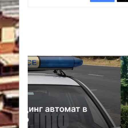
07
Опасно горещо вре