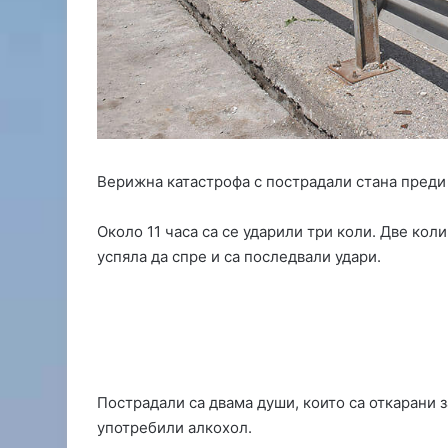
е
щ
у
к
ъ
р
л
е
ж
Верижна катастрофа с пострадали стана преди о
и
в
Около 11 часа са се ударили три коли. Две коли
Т
успяла да спре и са последвали удари.
о
п
о
л
о
в
г
Пострадали са двама души, които са откарани 
р
а
употребили алкохол.
д