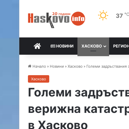
37
НАЧАЛО
НОВИНИ
ХАСКОВО
РЕГИО
Начало
»
Новини
»
Хасково
»
Големи задръствания 
Хасково
Големи задръст
верижна катаст
в Хасково