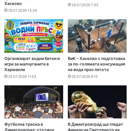
Хасково
29.07.2026 7:35
29.07.2026 13:39
Организират водни битки и
ВиК – Хасково с подготовка
игри за малчуганите в
за по-голямата консумация
Харманли
на вода през лятото
25.07.2026 11:53
25.07.2026 8:15
Футболна треска в
В Димитровград ще гледат
Димитровград: стотици
финала на Световното на