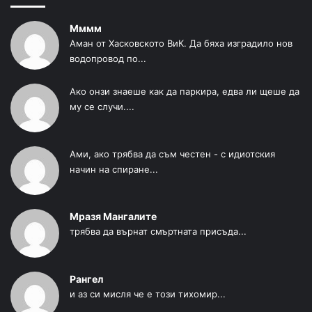
Мммм
Аман от Хасковското ВиК. Да бяха изградило нов
водопровод по...
Ако онзи знаеше как да паркира, едва ли щеше да
му се случи....
Ами, ако трябва да съм честен - с идиотския
начин на спиране...
Мразя Мангалите
трябва да върнат смъртната присъда...
Рангел
и аз си мисля че е този тихомир...