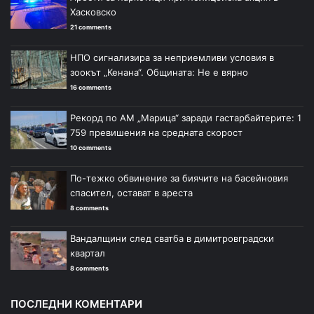
Хасковско
21 comments
НПО сигнализира за неприемливи условия в
зоокът „Кенана“. Общината: Не е вярно
16 comments
Рекорд по АМ „Марица“ заради гастарбайтерите: 1
759 превишения на средната скорост
10 comments
По-тежко обвинение за биячите на басейновия
спасител, остават в ареста
8 comments
Вандалщини след сватба в димитровградски
квартал
8 comments
ПОСЛЕДНИ КОМЕНТАРИ