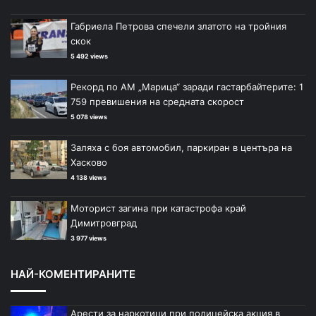
Габриела Петрова спечели златото на тройния
скок
5 492 views
Рекорд по АМ „Марица“ заради гастарбайтерите: 1
759 превишения на средната скорост
5 078 views
Заляха с боя автомобил, паркиран в центъра на
Хасково
4 138 views
Моторист загина при катастрофа край
Димитровград
3 977 views
НАЙ-КОМЕНТИРАНИТЕ
Арести за наркотици при полицейска акция в