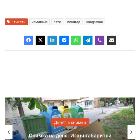
Етикети
измиване
лято
площад
шадраван
Денят в снимки
Снимка на деня: Висящ проводник