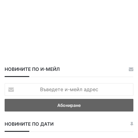
НОВИНИТЕ ПО И-МЕЙЛ
В
ъ
в
е
д
е
НОВИНИТЕ ПО ДАТИ
т
е