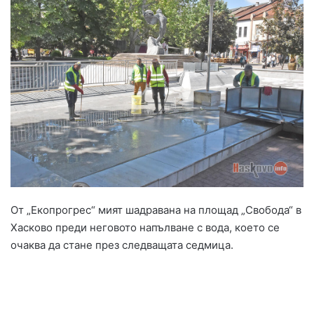
От „Екопрогрес“ мият шадравана на площад „Свобода“ в
Хасково преди неговото напълване с вода, което се
очаква да стане през следващата седмица.