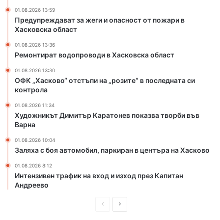
н
,
01.08.2026 13:59
а
п
Предупреждават за жеги и опасност от пожари в
„
а
Хасковска област
р
р
01.08.2026 13:36
о
к
Ремонтират водопроводи в Хасковска област
з
и
и
р
01.08.2026 13:30
т
а
ОФК „Хасково“ отстъпи на „розите“ в последната си
е
н
контрола
“
в
01.08.2026 11:34
в
ц
Художникът Димитър Каратонев показва творби във
п
е
Варна
о
н
с
т
01.08.2026 10:04
Заляха с боя автомобил, паркиран в центъра на Хасково
л
ъ
е
р
01.08.2026 8:12
д
а
Интензивен трафик на вход и изход през Капитан
н
н
Андреево
а
а
т
Х
П
С
а
а
р
л