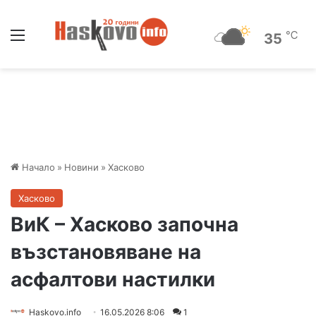
Меню
℃
35
Начало
»
Новини
»
Хасково
Хасково
ВиК – Хасково започна
възстановяване на
асфалтови настилки
Haskovo.info
16.05.2026 8:06
1