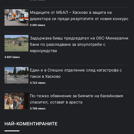
Медиците от МБАЛ – Хасково в защита на
директора си преди резултатите от новия конкурс
5 081 views
Задържаха бивш председател на ОбС-Минерални
бани по разследване за злоупотреби с
евросредства
4 801 views
Един е в Спешно отделение след катастрофа с
такси в Хасково
3 722 views
По-тежко обвинение за биячите на басейновия
спасител, остават в ареста
3 706 views
НАЙ-КОМЕНТИРАНИТЕ