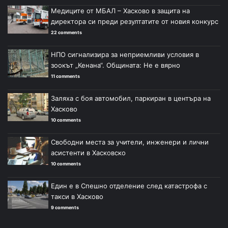
Медиците от МБАЛ – Хасково в защита на
директора си преди резултатите от новия конкурс
22 comments
НПО сигнализира за неприемливи условия в
зоокът „Кенана“. Общината: Не е вярно
11 comments
Заляха с боя автомобил, паркиран в центъра на
Хасково
10 comments
Свободни места за учители, инженери и лични
асистенти в Хасковско
10 comments
Един е в Спешно отделение след катастрофа с
такси в Хасково
9 comments