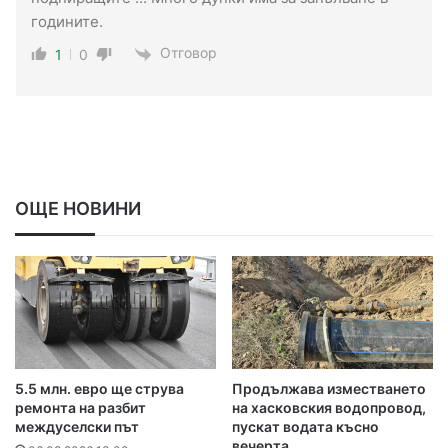
годините.
Отговор
1
0
ОЩЕ НОВИНИ
5.5 млн. евро ще струва
Продължава изместването
ремонта на разбит
на хасковския водопровод,
междуселски път
пускат водата късно
вечерта