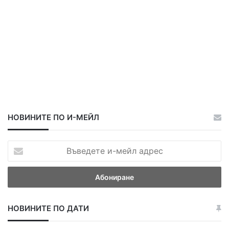
ч
НОВИНИТЕ ПО И-МЕЙЛ
В
ъ
в
е
д
е
НОВИНИТЕ ПО ДАТИ
т
е