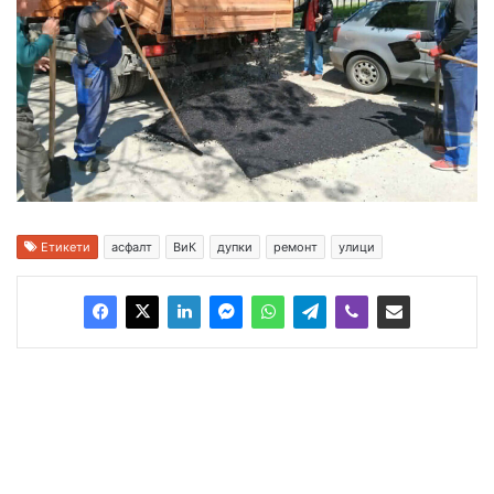
Етикети
асфалт
ВиК
дупки
ремонт
улици