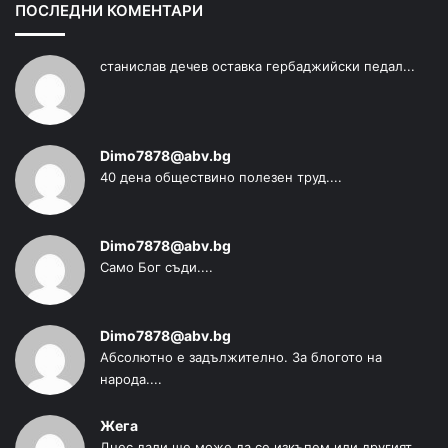
ПОСЛЕДНИ КОМЕНТАРИ
станислав дечев оставка гербаджийски педал...
Dimo7878@abv.bg
40 дена обществино полезен труд....
Dimo7878@abv.bg
Само Бог съди....
Dimo7878@abv.bg
Абсолютно е задължително. За блогото на
народа....
Жега
Днес дали ще може да се изкъпем или другият