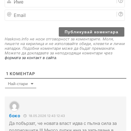
м
е
E
m
a
i
l
Haskovo.info не носи отговорност за коментарите. Моля,
пишете на кирилица и не използвайте обиди, клевети и лични
нападки. Подобни коментари може да бъдат премахнати.
Можете да докладвате за неподходящи коментари чрез
формата за контакт в сайта
.
1
КОМЕНТАР
Най-стари
боко
18.05.2026 12:43 12:43
Да побързат, че новата власт идва с пълна сила за
подпиращите !!! Много дупки има за запълване в