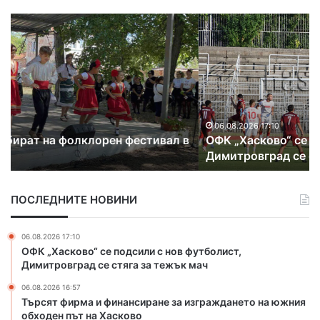
О
Т
Ф
ъ
К
р
„
с
Х
я
а
т
с
ф
к
и
06.08.2026 17:10
в
ОФК „Хасково“ се подсили с нов футболист,
о
р
Димитровград се стяга за тежък мач
в
м
о
а
“
и
ПОСЛЕДНИТЕ НОВИНИ
с
ф
е
и
п
н
06.08.2026 17:10
о
а
ОФК „Хасково“ се подсили с нов футболист,
д
н
Димитровград се стяга за тежък мач
с
с
06.08.2026 16:57
и
и
Търсят фирма и финансиране за изграждането на южния
л
р
обходен път на Хасково