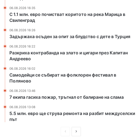
и
а
с
н
06.08.2026 16:35
н
е
С 1.1 млн. евро почистват коритото на река Марица в
о
Свиленград
з
в
а
06.08.2026 16:26
ф
и
Задържаха осъден за опит за блудство с дете в Турция
у
з
т
г
06.08.2026 16:22
Разкриха контрабанда на злато и цигари през Капитан
б
р
Андреево
о
а
л
ж
06.08.2026 16:02
и
д
Самодейци се събират на фолклорен фестивал в
с
а
Поляново
т
н
06.08.2026 13:46
,
е
7 екипа гасиха пожар, тръгнал от балиране на слама
Д
т
и
о
06.08.2026 13:08
м
н
5.5 млн. евро ще струва ремонта на разбит междуселски
и
а
път
т
ю
р
П
С
ж
о
н