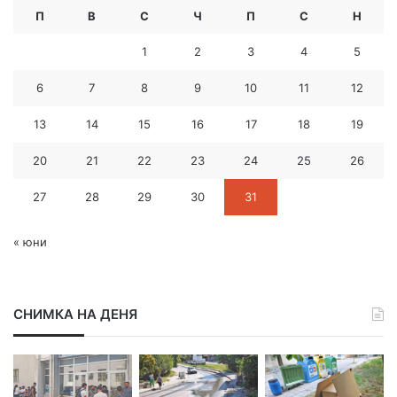
м
П
В
С
Ч
П
С
Н
е
й
1
2
3
4
5
л
а
6
7
8
9
10
11
12
д
р
13
14
15
16
17
18
19
е
с
20
21
22
23
24
25
26
27
28
29
30
31
« юни
СНИМКА НА ДЕНЯ