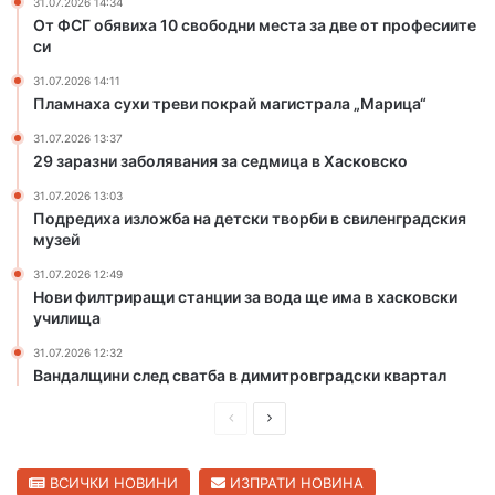
31.07.2026 14:34
и
д
От ФСГ обявиха 10 свободни места за две от професиите
м
и
си
е
м
31.07.2026 14:11
с
и
Пламнаха сухи треви покрай магистрала „Марица“
т
т
а
р
31.07.2026 13:37
з
о
29 заразни заболявания за седмица в Хасковско
а
в
31.07.2026 13:03
д
г
Подредиха изложба на детски творби в свиленградския
в
р
музей
е
а
о
д
31.07.2026 12:49
Нови филтриращи станции за вода ще има в хасковски
т
с
училища
п
к
р
и
31.07.2026 12:32
о
к
Вандалщини след сватба в димитровградски квартал
ф
в
е
а
П
С
с
р
р
л
и
т
е
е
ВСИЧКИ НОВИНИ
ИЗПРАТИ НОВИНА
и
а