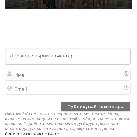
И
м
е
E
m
a
i
l
Haskovo.info не носи отговорност за коментарите. Моля,
пишете на кирилица и не използвайте обиди, клевети и лични
нападки. Подобни коментари може да бъдат премахнати.
Можете да докладвате за неподходящи коментари чрез
формата за контакт в сайта
.