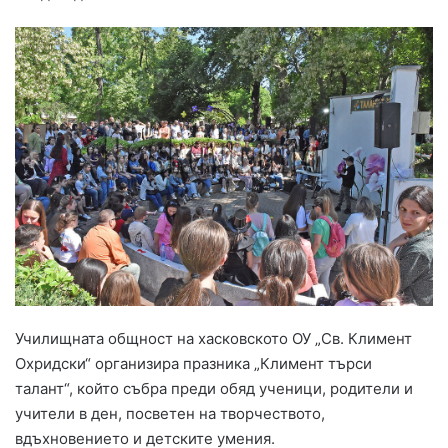
Училищната общност на хасковското ОУ „Св. Климент
Охридски“ организира празника „Климент търси
талант“, който събра преди обяд ученици, родители и
учители в ден, посветен на творчеството,
вдъхновението и детските умения.