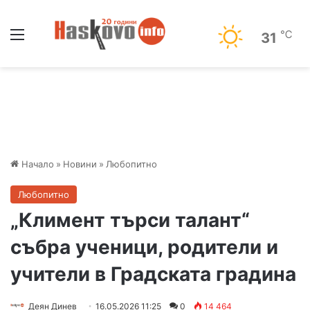
Меню
℃
31
Начало
»
Новини
»
Любопитно
Любопитно
„Климент търси талант“
събра ученици, родители и
учители в Градската градина
Деян Динев
16.05.2026 11:25
0
14 464