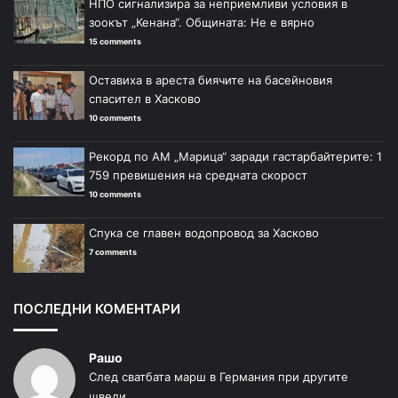
НПО сигнализира за неприемливи условия в
зоокът „Кенана“. Общината: Не е вярно
15 comments
Оставиха в ареста биячите на басейновия
спасител в Хасково
10 comments
Рекорд по АМ „Марица“ заради гастарбайтерите: 1
759 превишения на средната скорост
10 comments
Спука се главен водопровод за Хасково
7 comments
ПОСЛЕДНИ КОМЕНТАРИ
Рашо
След сватбата марш в Германия при другите
шведи....