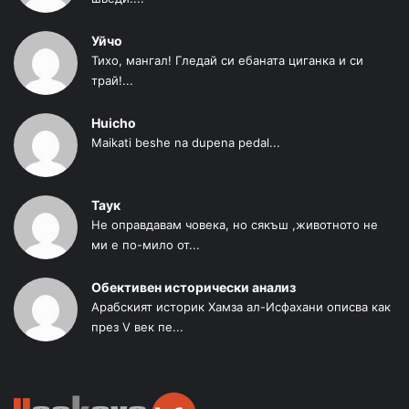
Уйчо
Тихо, мангал! Гледай си ебаната циганка и си
трай!...
Huicho
Maikati beshe na dupena pedal...
Таук
Не оправдавам човека, но сякъш ,животното не
ми е по-мило от...
Обективен исторически анализ
Арабският историк Хамза ал-Исфахани описва как
през V век пе...