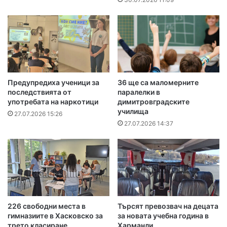
Предупредиха ученици за
36 ще са маломерните
последствията от
паралелки в
употребата на наркотици
димитровградските
училища
27.07.2026 15:26
27.07.2026 14:37
226 свободни места в
Търсят превозвач на децата
гимназиите в Хасковско за
за новата учебна година в
трето класиране
Харманли