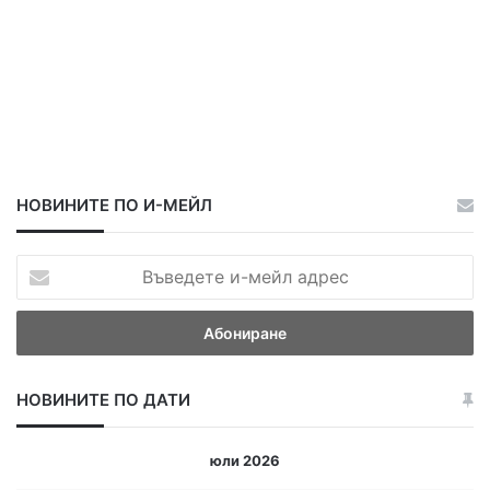
НОВИНИТЕ ПО И-МЕЙЛ
В
ъ
в
е
д
е
НОВИНИТЕ ПО ДАТИ
т
е
и
юли 2026
-