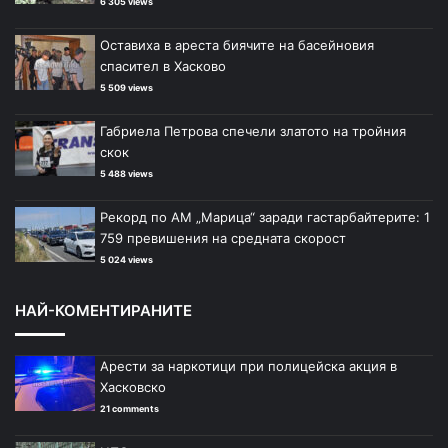
6 305 views
Оставиха в ареста биячите на басейновия
спасител в Хасково
5 509 views
Габриела Петрова спечели златото на тройния
скок
5 488 views
Рекорд по АМ „Марица“ заради гастарбайтерите: 1
759 превишения на средната скорост
5 024 views
НАЙ-КОМЕНТИРАНИТЕ
Арести за наркотици при полицейска акция в
Хасковско
21 comments