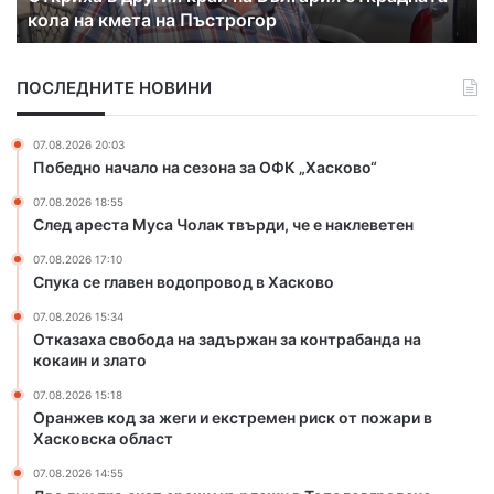
кола на кмета на Пъстрогор
р
е
у
ц
г
а
ПОСЛЕДНИТЕ НОВИНИ
и
к
я
а
к
к
07.08.2026 20:03
р
с
Победно начало на сезона за ОФК „Хасково“
а
е
07.08.2026 18:55
й
п
След ареста Муса Чолак твърди, че е наклеветен
н
р
а
а
07.08.2026 17:10
Б
в
Спука се главен водопровод в Хасково
ъ
и
07.08.2026 15:34
л
д
Отказаха свобода на задържан за контрабанда на
г
о
кокаин и злато
а
м
р
а
07.08.2026 15:18
и
ш
Оранжев код за жеги и екстремен риск от пожари в
я
н
Хасковска област
о
а
07.08.2026 14:55
т
ю