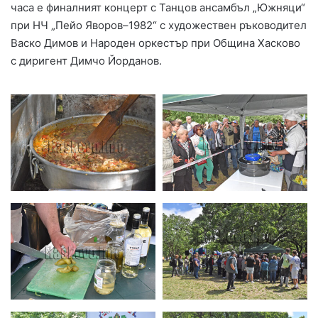
часа е финалният концерт с Танцов ансамбъл „Южняци“
при НЧ „Пейо Яворов–1982“ с художествен ръководител
Васко Димов и Народен оркестър при Община Хасково
с диригент Димчо Йорданов.