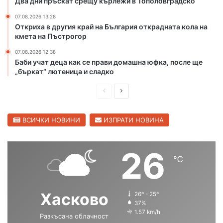
Два дни пръскат срещу кърлежи в Тополовградско
к
ф
р
к
07.08.2026 13:28
а
Откриха в другия край на България открадната кола на
а
кмета на Пъстрогор
д
,
н
п
07.08.2026 12:38
а
о
Баби учат деца как се прави домашна юфка, после ще
т
с
„бъркат“ лютеница и сладко
а
л
к
е
П
С
о
щ
р
л
л
е
е
е
ВСИЧКИ НОВИНИ
ИЗПРАТИ НОВИНА
а
„
н
б
д
д
а
ъ
и
в
26
к
р
℃
ш
а
м
к
е
а
н
щ
т
т
а
а
а
Хасково
“
26º - 25º
с
с
37%
н
л
1.57 km/h
а
ю
Разкъсана облачност
т
т