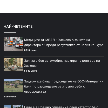
НАЙ-ЧЕТЕНИТЕ
Медиците от МБАЛ – Хасково в защита на
директора си преди резултатите от новия конкурс
6 315 views
Заляха с боя автомобил, паркиран в центъра на
Хасково
5 646 views
Задържаха бивш председател на ОбС-Минерални
бани по разследване за злоупотреби с
евросредства
5 050 views
Един е в Спешно отделение след катастрофа с