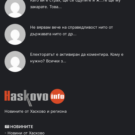
Като ви е страх, ще се одупите и ж...те ще му
закарате. Това...
Не вярвам вече на справедливост нито от
държавата нито от др...
Електоратът е активиран да коментира. Кому е
нужно? Всички з...
Новините от Хасково и региона
НОВИНИТЕ
- Новини от Хасково