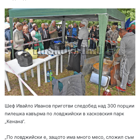
Шеф Ивайло Иванов приготви следобед над 300 порции
пилешка кавърма по ловджийски в хасковския парк
„Кенана“.
„По ловджийски е, защото има много месо, сложил съм