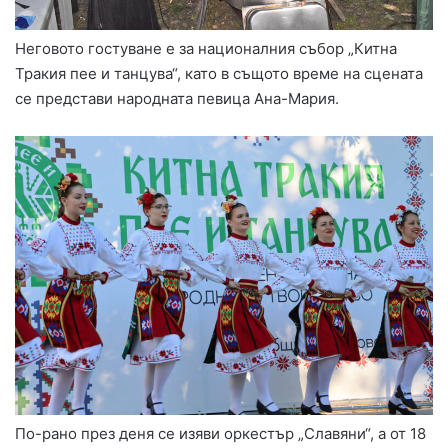
Неговото гостуване е за националния събор „Китна
Тракия пее и танцува“, като в същото време на сцената
се представи народната певица Ана-Мария.
По-рано през деня се изяви оркестър „Славяни“, а от 18