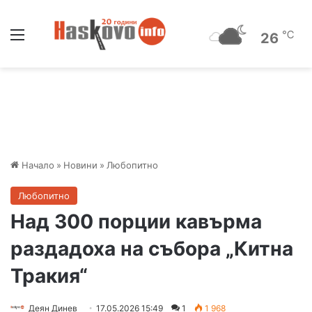
Меню
℃
26
Начало
»
Новини
»
Любопитно
Любопитно
Над 300 порции кавърма
раздадоха на събора „Китна
Тракия“
Деян Динев
17.05.2026 15:49
1
1 968