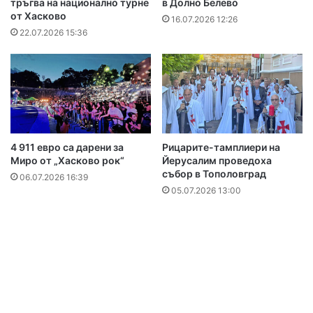
тръгва на национално турне
в Долно Белево
от Хасково
16.07.2026 12:26
22.07.2026 15:36
4 911 евро са дарени за
Рицарите-тамплиери на
Миро от „Хасково рок“
Йерусалим проведоха
събор в Тополовград
06.07.2026 16:39
05.07.2026 13:00