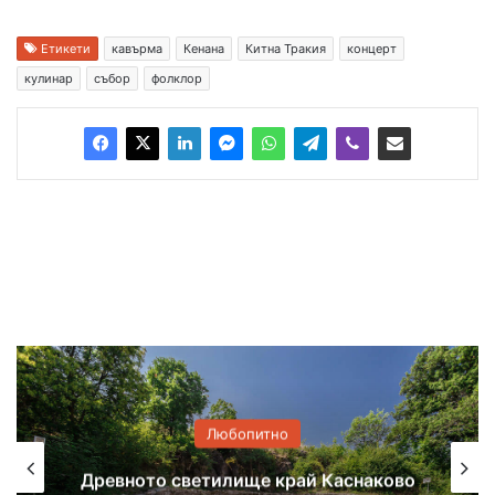
Етикети
кавърма
Кенана
Китна Тракия
концерт
кулинар
събор
фолклор
Любопитно
Древното светилище край Каснаково