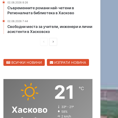
02.08.2026 8:26
а
и
Съвременните романи най-четени в
р
к
Регионалната библиотека в Хасково
в
о
а
02.08.2026 7:44
в
Свободни места за учители, инженери и лични
н
“
асистенти в Хасковско
о
о
в
б
П
С
о
р
р
л
а
о
е
е
в
ВСИЧКИ НОВИНИ
ИЗПРАТИ НОВИНА
д
д
а
и
в
ц
и
ш
а
и
21
н
щ
т
℃
а
а
е
н
с
с
а
Хасково
33º - 21º
т
т
ф
58%
р
р
е
2 km/h