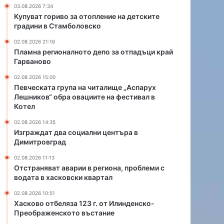
о
н
03.08.2026 7:34
т
а
Купуват гориво за отопление на детските
о
ч
градини в Стамболовско
д
и
02.08.2026 21:16
е
т
Пламна регионалното депо за отпадъци край
п
а
Гарваново
о
л
з
и
02.08.2026 15:00
а
щ
Певческата група на читалище „Аспарух
Лешников“ обра овациите на фестивал в
о
е
Котел
т
„
п
А
02.08.2026 14:35
а
с
Изграждат два социални центъра в
д
п
Димитровград
ъ
а
02.08.2026 11:13
ц
р
Отстраняват аварии в региона, проблеми с
и
у
водата в хасковски квартал
к
х
р
Л
02.08.2026 10:51
а
е
Хасково отбеляза 123 г. от Илинденско-
й
Преображенското въстание
ш
Г
н