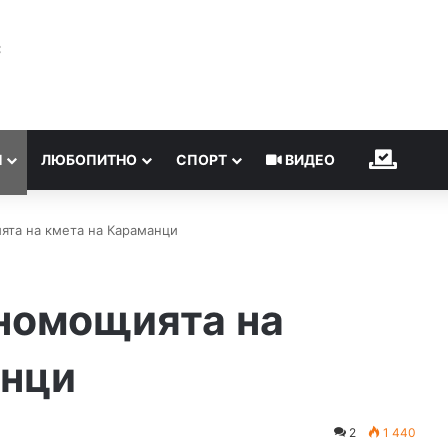
℃
Н
ЛЮБОПИТНО
СПОРТ
ВИДЕО
ИЗБОР
ята на кмета на Караманци
номощията на
анци
2
1 440