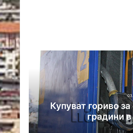
03
ез
Купуват гориво за
градини в