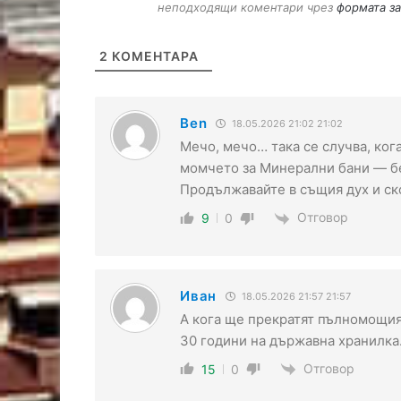
неподходящи коментари чрез
формата за
2
КОМЕНТАРА
Ben
18.05.2026 21:02 21:02
Мечо, мечо… така се случва, ког
момчето за Минерални бани — б
Продължавайте в същия дух и ск
Отговор
9
0
Иван
18.05.2026 21:57 21:57
А кога ще прекратят пълномощия
30 години на държавна хранилка
Отговор
15
0