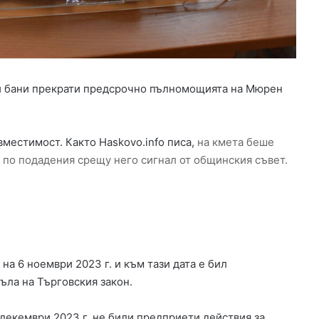
о
т
о
п
л
е
и бани прекрати предсрочно пълномощията на Мюрен
н
и
е
н
вместимост. Както Haskovo.info писа,
на кмета беше
а
по подадения срещу него сигнал от общинския съвет.
д
е
т
с
к
и
т
на 6 ноември 2023 г. и към тази дата е бил
е
ъла на Търговския закон.
г
р
декември 2023 г. не били предприети действия за
а