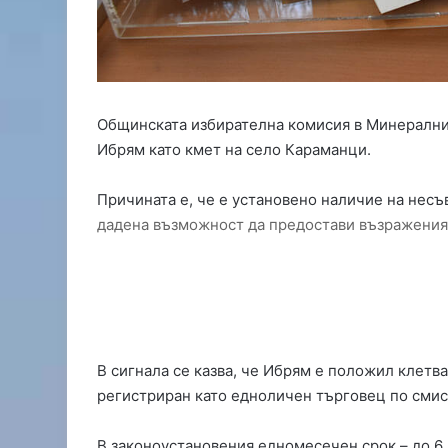
и
и
в
р
е
г
Общинската избирателна комисия в Минералн
и
Ибрям като кмет на село Караманци.
о
н
а
Причината е, че е установено наличие на несъ
,
дадена възможност да предостави възражения 
п
р
о
б
л
е
м
В сигнала се казва, че Ибрям е положил клетва 
и
регистриран като едноличен търговец по смис
с
в
В законоустановения едномесечен срок – до 6 
о