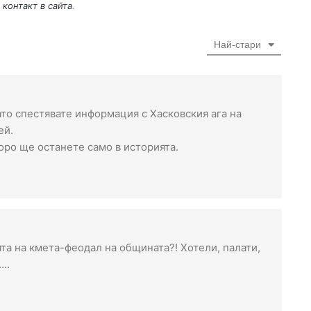
l
 контакт в сайта
.
Най-стари
ато спестявате информация с Хасковския ага на
ей.
оро ще останете само в историята.
та на кмета-феодал на общината?! Хотели, палати,
….