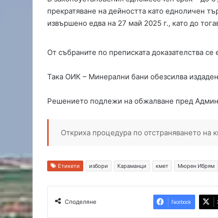
д
прекратяване на дейността като едноличен тъ
а
извършено едва на 27 май 2025 г., като до тога
т
а
в
От събраните по преписката доказателства се 
х
а
Така ОИК – Минерални бани обезсилва издаден
с
к
Решението подлежи на обжалване пред Админ
о
в
с
к
Откриха процедура по отстраняването на 
и
к
в
Етикети
избори
Караманци
кмет
Мюрен Ибрям
а
р
т
Споделяне
Facebook
а
л