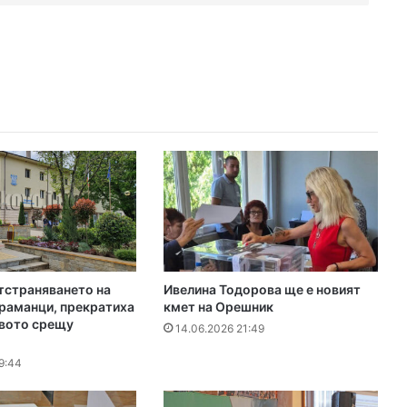
тстраняването на
Ивелина Тодорова ще е новият
раманци, прекратиха
кмет на Орешник
вото срещу
14.06.2026 21:49
9:44