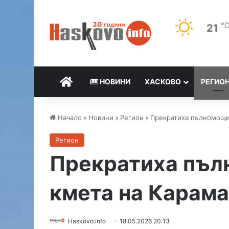
21
НАЧАЛО
НОВИНИ
ХАСКОВО
РЕГИО
Начало
»
Новини
»
Регион
»
Прекратиха пълномощи
Регион
Прекратиха пъл
кмета на Карам
Haskovo.info
18.05.2026 20:13