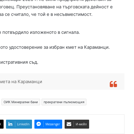
д
рговец. Преустановяване на търговската дейност е
и
ва се считало, че той е в несъвместимост.
н
и
в
е потвърдило изложеното в сигнала.
С
т
ото удостоверение за избран кмет на Караманци.
а
м
истративния съд.
б
о
л
о
кмета на Караманци
в
с
к
ОИК Минерални бани
прекратени пълномощия
о
X
LinkedIn
Messenger
И-мейл