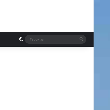
Switch skin
Търси
И
за