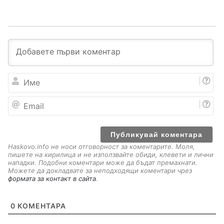
И
м
е
E
m
a
i
l
Haskovo.info не носи отговорност за коментарите. Моля,
пишете на кирилица и не използвайте обиди, клевети и лични
нападки. Подобни коментари може да бъдат премахнати.
Можете да докладвате за неподходящи коментари чрез
формата за контакт в сайта
.
0
КОМЕНТАРА