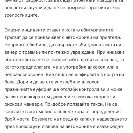
лична отговорност, за да бъдат избегнати поводите за
нещастни случаи и да не се помрачат празниците на
зрелостниците.
Опасни инциденти стават и когато абитуриентите
тръгват да се придвижват с автомобили на приятели.
Неприятно би било, да свързвате абитуриентската си
вечер с травма или по-тежко увреждане. При никакви
обстоятелства не се съгласявайте да ви вози човек, за
когото предполагате, че е употребил алкохол или е
неправоспособен. Вие също не шофирайте в нощта на
бала. Дори и да не сте употребили алкохол,
празничната еуфория ще отслаби контрола ви и може
да ви провокира към движение с висока скорост и
рискови маневри. По-добре ползвайте такси. Не се
качвайте в автомобил с повече хора от определения
брой места. Возенето на предния капак и надвесването
през прозорци и люкове на автомобила е извънредно