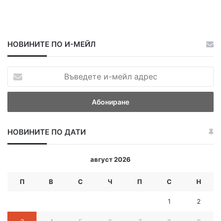
НОВИНИТЕ ПО И-МЕЙЛ
В
ъ
в
е
д
е
НОВИНИТЕ ПО ДАТИ
т
е
и
август 2026
-
м
П
В
С
Ч
П
С
Н
е
й
1
2
л
а