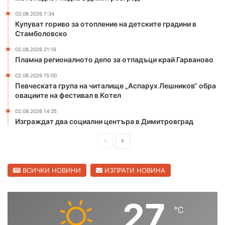
в
л
Х
и
03.08.2026 7:34
Купуват гориво за отопление на детските градини в
а
к
Стамболовско
с
р
к
а
02.08.2026 21:16
о
й
Пламна регионалното депо за отпадъци край Гарваново
в
Х
02.08.2026 15:00
с
а
Певческата група на читалище „Аспарух Лешников“ обра
к
с
овациите на фестивал в Котел
о
к
о
02.08.2026 14:35
в
Изграждат два социални центъра в Димитровград
о
,
П
С
м
р
л
о
е
е
ВСИЧКИ НОВИНИ
ИЗПРАТИ НОВИНА
т
о
д
д
п
и
в
27
е
℃
ш
а
д
и