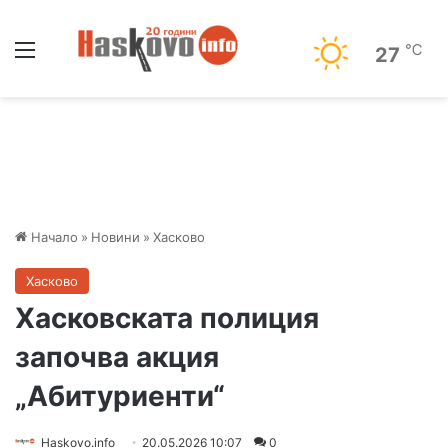
Меню
℃
27
Начало
»
Новини
»
Хасково
Хасково
Хасковската полиция
започва акция
„Абитуриенти“
Haskovo.info
20.05.2026 10:07
0