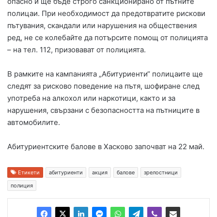
опасно и ще бъде строго санкционирано от пътните
полицаи. При необходимост да предотвратите рискови
пътувания, скандали или нарушения на обществения
ред, не се колебайте да потърсите помощ от полицията
– на тел. 112, призовават от полицията.
В рамките на кампанията „Абитуриенти“ полицаите ще
следят за рисково поведение на пътя, шофиране след
употреба на алкохол или наркотици, както и за
нарушения, свързани с безопасността на пътниците в
автомобилите.
Абитуриентските балове в Хасково започват на 22 май.
Етикети
абитуриенти
акция
балове
зрелостници
полиция