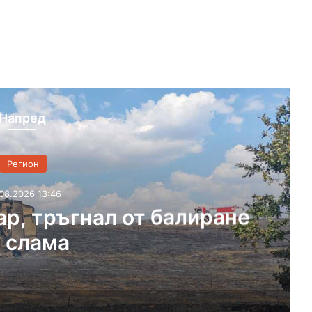
Напред
Регион
08.2026 13:08
трува ремонта на разбит
селски път