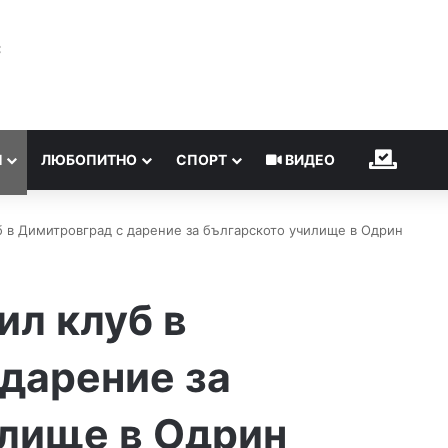
℃
Н
ЛЮБОПИТНО
СПОРТ
ВИДЕО
ИЗБОР
 в Димитровград с дарение за българското училище в Одрин
л клуб в
дарение за
илище в Одрин