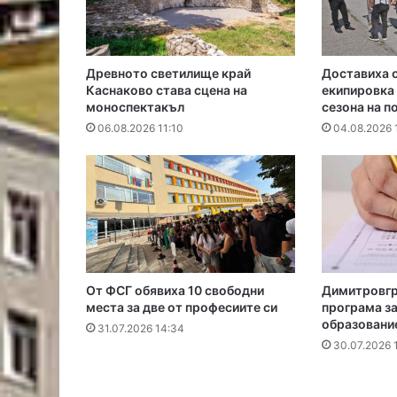
Древното светилище край
Доставиха 
Каснаково става сцена на
екипировка 
моноспектакъл
сезона на 
06.08.2026 11:10
04.08.2026 
От ФСГ обявиха 10 свободни
Димитровгр
места за две от професиите си
програма з
образовани
31.07.2026 14:34
30.07.2026 