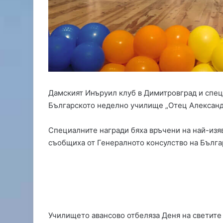
а
н
с
и
р
а
н
е
з
Дамският Инъруил клуб в Димитровград и спе
а
Българското неделно училище „Отец Александ
и
з
г
Специалните награди бяха връчени на най-изя
р
съобщиха от Генералното консулство на Бълга
а
ж
д
а
н
е
т
Училището авансово отбеляза Деня на светите 
о