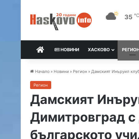
35
НАЧАЛО
НОВИНИ
ХАСКОВО
РЕГИО
Начало
»
Новини
»
Регион
»
Дамският Инъруил клуб
Регион
Дамският Инъруи
Димитровград с 
българското уч