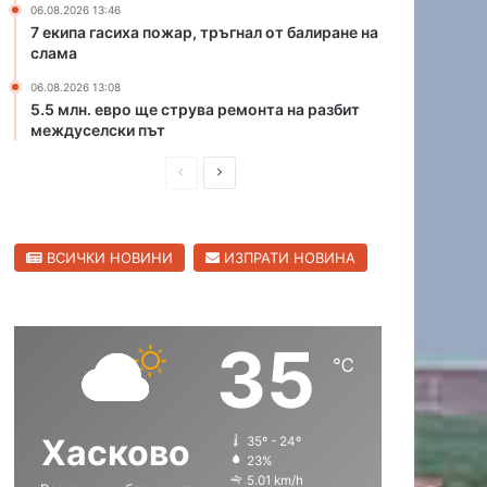
06.08.2026 13:46
К
в
7 екипа гасиха пожар, тръгнал от балиране на
а
П
слама
п
о
и
06.08.2026 13:08
л
5.5 млн. евро ще струва ремонта на разбит
т
я
междуселски път
а
н
н
о
П
С
А
в
н
р
л
о
д
е
е
р
ВСИЧКИ НОВИНИ
ИЗПРАТИ НОВИНА
д
д
е
е
и
в
в
ш
а
о
35
н
щ
℃
а
а
с
с
Хасково
35º - 24º
т
т
23%
р
р
5.01 km/h