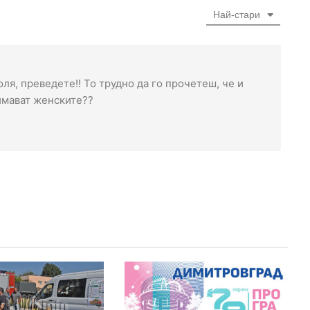
Най-стари
оля, преведете!! То трудно да го прочетеш, че и
имават женските??