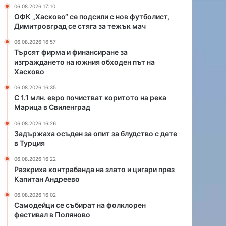
а
р
06.08.2026 17:10
н
а
ОФК „Хасково“ се подсили с нов футболист,
д
т
Димитровград се стяга за тежък мач
а
н
06.08.2026 16:57
н
а
Търсят фирма и финансиране за
а
ф
изграждането на южния обходен път на
з
о
Хасково
л
л
а
к
06.08.2026 16:35
С 1.1 млн. евро почистват коритото на река
т
л
Марица в Свиленград
о
о
и
р
06.08.2026 16:26
ц
е
Задържаха осъден за опит за блудство с дете
и
н
в Турция
г
ф
06.08.2026 16:22
а
е
Разкриха контрабанда на злато и цигари през
р
с
Капитан Андреево
и
т
п
и
06.08.2026 16:02
р
в
Самодейци се събират на фолклорен
е
фестивал в Поляново
а
з
л