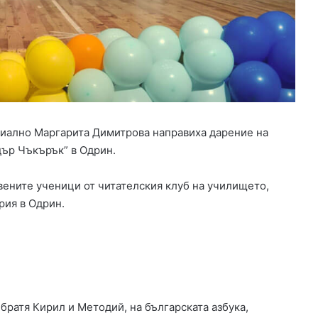
и
с
т
в
а
т
к
о
р
циално Маргарита Димитрова направиха дарение на
и
ър Чъкърък” в Одрин.
т
о
т
вените ученици от читателския клуб на училището,
о
рия в Одрин.
н
а
р
е
к
а
М
братя Кирил и Методий, на българската азбука,
а