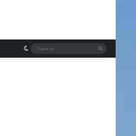
Switch skin
Търси
И
за