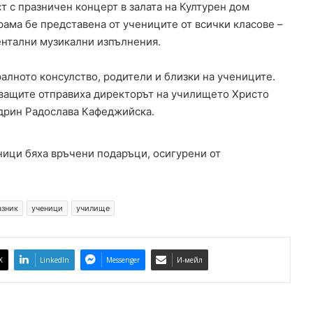
т с празничен концерт в залата на Културен дом
р
ама бе представена от учениците от всички класове –
и
ентални музикални изпълнения.
ц
а
в
алното консулство, родители и близки на учениците.
С
ващите отправиха директорът на училището Христо
в
Одрин Радослава Кафеджийска.
и
л
е
ници бяха връчени подаръци, осигурени от
н
г
р
а
азник
ученици
училище
д
X
LinkedIn
Messenger
И-мейл