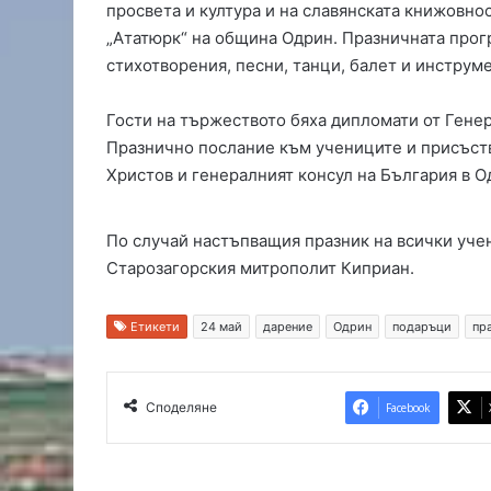
просвета и култура и на славянската книжовнос
н
„Ататюрк“ на община Одрин. Празничната прогр
а
стихотворения, песни, танци, балет и инструм
ю
ж
н
Гости на тържеството бяха дипломати от Генер
и
Празнично послание към учениците и присъст
я
Христов и генералният консул на България в 
о
б
х
По случай настъпващия празник на всички уче
о
Старозагорския митрополит Киприан.
д
е
н
Етикети
24 май
дарение
Одрин
подаръци
пр
п
ъ
т
Споделяне
Facebook
н
а
Х
а