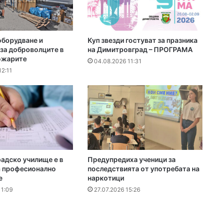
оборудване и
Куп звезди гостуват за празника
за доброволците в
на Димитровград – ПРОГРАМА
пожарите
04.08.2026 11:31
12:11
адско училище е в
Предупредиха ученици за
а професионално
последствията от употребата на
е
наркотици
11:09
27.07.2026 15:26