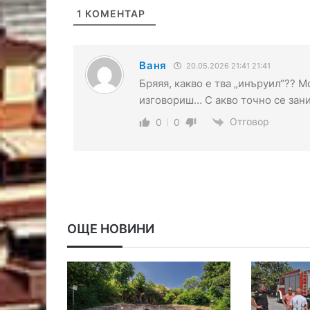
1
КОМЕНТАР
Ваня
20.05.2026 21:41 21:41
Бряяя, какво е тва „инъруил“?? М
изговориш… С акво точно се зан
Отговор
0
0
ОЩЕ НОВИНИ