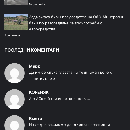
9 comments
Задържаха бивш председател на ОбС-Минерални
бани по разследване за злоупотреби с
евросредства
9 comments
ПОСЛЕДНИ КОМЕНТАРИ
Марк
Да им се спука главата на тези ,аман вече с
тъпотиите им...
КОРЕНЯК
А в АСкьой отзад петков день......
Кмета
И след това...може да откриват незаконни