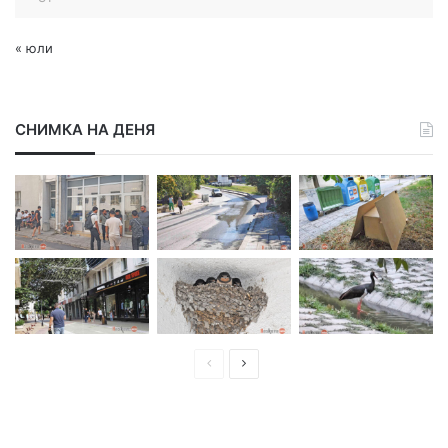
« юли
СНИМКА НА ДЕНЯ
П
С
р
л
е
е
д
д