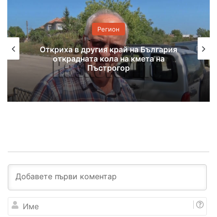
Регион
Откриха в другия край на България
открадната кола на кмета на
Пъстрогор
И
м
е