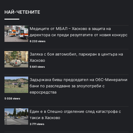
НАЙ-ЧЕТЕНИТЕ
Медиците от МБАЛ – Хасково в защита на
директора си преди резултатите от новия конкурс
6 233 views
Заляха с боя автомобил, паркиран в центъра на
Хасково
5 641 views
Задържаха бивш председател на ОбС-Минерални
бани по разследване за злоупотреби с
евросредства
5 038 views
Един е в Спешно отделение след катастрофа с
такси в Хасково
3 771 views