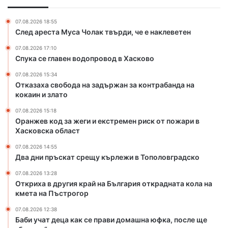
е
я
г
к
07.08.2026 18:55
и
р
След ареста Муса Чолак твърди, че е наклеветен
и
а
07.08.2026 17:10
е
й
Спука се главен водопровод в Хасково
к
н
с
а
07.08.2026 15:34
т
Б
Отказаха свобода на задържан за контрабанда на
р
ъ
кокаин и злато
е
л
07.08.2026 15:18
м
г
Оранжев код за жеги и екстремен риск от пожари в
е
а
Хасковска област
н
р
р
и
07.08.2026 14:55
и
я
Два дни пръскат срещу кърлежи в Тополовградско
с
о
07.08.2026 13:28
к
т
Откриха в другия край на България открадната кола на
о
к
кмета на Пъстрогор
т
р
п
а
07.08.2026 12:38
Баби учат деца как се прави домашна юфка, после ще
о
д