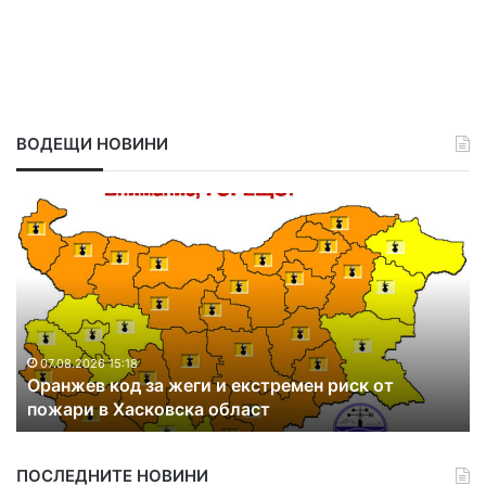
ВОДЕЩИ НОВИНИ
О
О
р
т
а
к
н
р
ж
и
е
х
в
а
к
в
07.08.2026 15:18
Оранжев код за жеги и екстремен риск от
о
д
пожари в Хасковска област
д
р
з
у
а
г
ПОСЛЕДНИТЕ НОВИНИ
ж
и