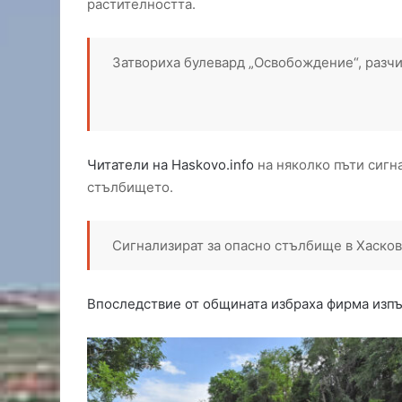
растителността.
р
а
д
Затвориха булевард „Освобождение“, разч
с
к
о
Читатели на Haskovo.info
на няколко пъти сигн
стълбището.
Сигнализират за опасно стълбище в Хаско
Впоследствие от общината избраха фирма изпъл