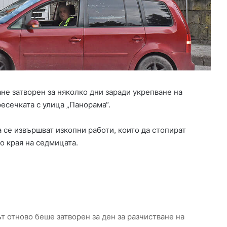
е
д
с
е
д
а
т
е
л
не затворен за няколко дни заради укрепване на
н
сечката с улица „Панорама“.
а
О
а се извършват изкопни работи, които да стопират
б
С
о края на седмицата.
-
М
и
н
е
р
а
т отново беше затворен за ден за разчистване на
л