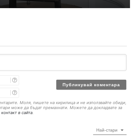
И
м
е
E
m
a
ментарите. Моля, пишете на кирилица и не използвайте обиди,
i
нтари може да бъдат премахнати. Можете да докладвате за
l
 контакт в сайта
.
Най-стари