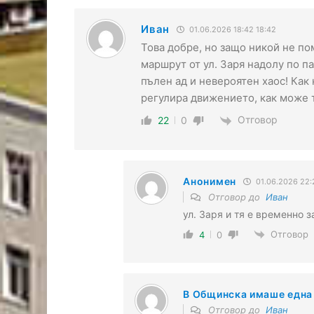
Иван
01.06.2026 18:42 18:42
Това добре, но защо никой не п
маршрут от ул. Заря надолу по п
пълен ад и невероятен хаос! Как
регулира движението, как може 
Отговор
22
0
Анонимен
01.06.2026 22:
Отговор до
Иван
ул. Заря и тя е временно 
Отговор
4
0
В Общинска имаше една
Отговор до
Иван