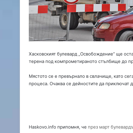
ц
и
а
л
н
и
ц
е
н
Хасковският булевард „Освобождение“ ще оста
т
терена под компрометираното стълбище до пре
р
о
Мястото се е превърнало в свлачище, като сег
в
е
процеса. Очаква се дейностите да приключат д
в
С
в
и
л
е
н
Haskovo.info припомня, че
през март булевардъ
г