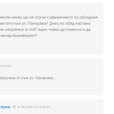
омисли какво ще се случи с движението по обходния
аветата към ул. Панорама? Днес по обяд настана
 не изпратиха от КАТ един човек да помогне и да
такова безхаберие?!
26 22:26
забранена от към ул. Панорама…
 пума
01.06.2026 23:24 23:24