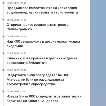
г
т
05.08.2026 19:01
п
е
Продължава изместването на хасковския
р
с
водопровод, пускат водата късно вечерта
о
п
05.08.2026 16:51
д
р
Откриха новите социални центрове в
у
я
Свиленградско
к
м
т
о
05.08.2026 16:25
и
н
Над 400 се включиха в детска екокулинарна
академия
о
о
т
в
05.08.2026 14:50
ж
о
Книжки с нова премяна в детския отдел на
и
р
хасковската библиотека
в
о
05.08.2026 13:02
о
д
Задържаха бивш председател на ОбС-
т
е
Минерални бани по разследване за
и
н
злоупотреби с евросредства
н
и
с
т
05.08.2026 12:00
к
е
Иззеха близо 600 кг продукти от животински
и
произход на Капитан Андреево
в
п
Х