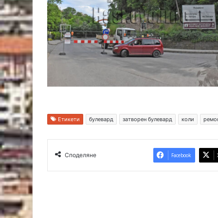
Етикети
булевард
затворен булевард
коли
ремо
Споделяне
Facebook