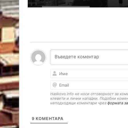
Haskovo.info не носи отговорност за ко
клевети и лични нападки. Подобни коме
неподходящи коментари чрез
формата за
9
КОМЕНТАРА