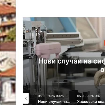
05
ка
Хасковски кварта
ремонт, отстран
05.08.2026 10:25
05.08.2026 9:48
05.08.2026 7:32
Нови случаи на сифилис и HIV в Хасковска област
Хасковски квартали са без вода заради ремонт, отстраняват аварии в региона