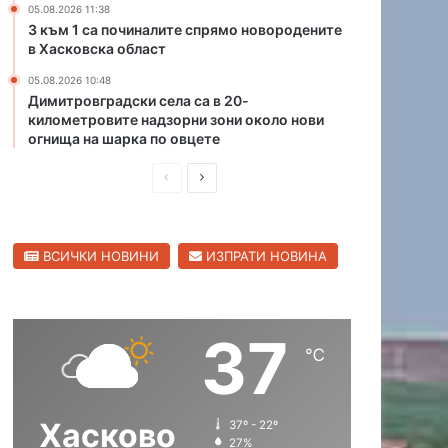
05.08.2026 11:38
р
а
3 към 1 са починалите спрямо новородените
о
с
в Хасковска област
и
к
з
05.08.2026 10:48
о
Димитровградски села са в 20-
х
в
километровите надзорни зони около нови
о
с
огнища на шарка по овцете
д
к
н
а
П
С
а
о
р
л
К
б
а
л
е
е
п
а
ВСИЧКИ НОВИНИ
ИЗПРАТИ НОВИНА
д
д
и
с
и
в
т
т
а
ш
а
н
37
н
щ
℃
А
а
а
н
д
с
с
р
Хасково
37º - 22º
т
т
е
27%