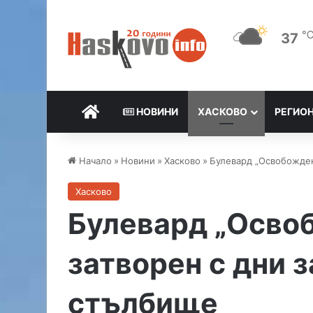
37
НАЧАЛО
НОВИНИ
ХАСКОВО
РЕГИО
Начало
»
Новини
»
Хасково
»
Булевард „Освобожден
Хасково
Булевард „Осво
затворен с дни 
стълбище