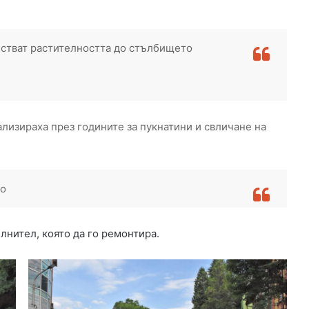
н
и
б
истват растителността до стълбището
а
н
и
п
о
ализираха през годините за пукнатини и свличане на
р
а
з
с
л
во
е
д
в
нител, която да го ремонтира.
а
н
е
з
а