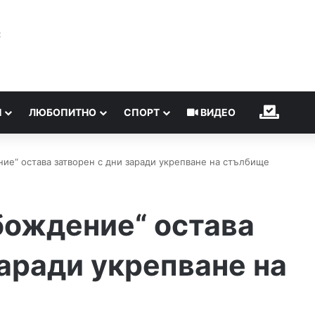
℃
Н
ЛЮБОПИТНО
СПОРТ
ВИДЕО
ИЗБОР
ие“ остава затворен с дни заради укрепване на стълбище
бождение“ остава
заради укрепване на