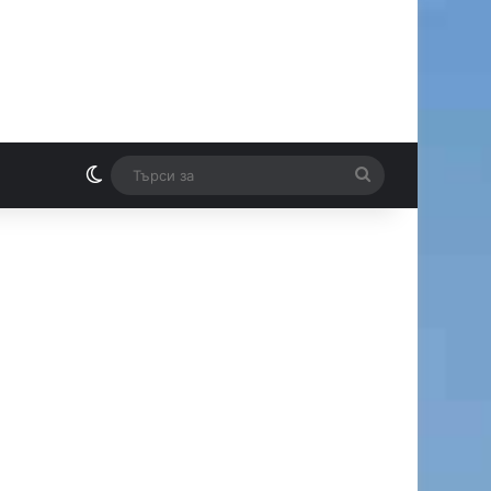
Switch skin
Търси
И
за