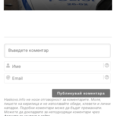
И
м
е
E
m
a
i
l
Haskovo.info не носи отговорност за коментарите. Моля,
пишете на кирилица и не използвайте обиди, клевети и лични
нападки. Подобни коментари може да бъдат премахнати.
Можете да докладвате за неподходящи коментари чрез
формата за контакт в сайта
.