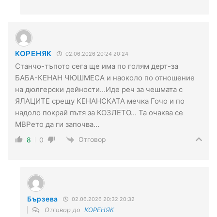
КОРЕНЯК
02.06.2026 20:24 20:24
Станчо-тъпото сега ще има по голям дерт-за
БАБА-КЕНАН ЧЮШМЕСА и наоколо по отношение
на дюлгерски дейности…Иде реч за чешмата с
ЯЛАЦИТЕ срещу КЕНАНСКАТА мечка Гочо и по
надоло покрай пътя за КОЗЛЕТО… Та очаква се
МВРето да ги започва…
Отговор
8
0
Бързева
02.06.2026 20:32 20:32
Отговор до
КОРЕНЯК