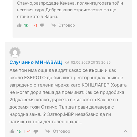
Станчо,разпродаде Кенана, поляните,гората той и
неговия гуру Добрев,кипи строителство.Но ще
стане като в Варна.
Отговор
10
-1
Случайно МИНАВАЩ
02.06.2026 20:35 20:35
Аве той има още,да видят какво се върши и как
около ЕЗЕРОТО до бившият ресторант,как всико е
заградено с телена мрежа като КОНЦЛАГЕР-Хората
не могат дори пеша да преминат.Как се придобиха
20дка.земя колко дървета се изсякаха.Как не го
досрамя този Станчо Тъп да прави далавера с
народна земя…? Затвор.МВР незабавно да ги
натиска и този дентален нахал…
Отговор
15
-1