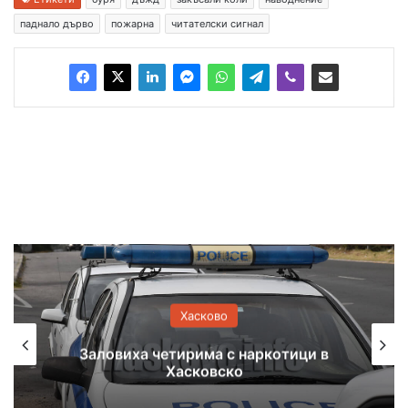
паднало дърво
пожарна
читателски сигнал
Хасково
Отстраняват аварии в региона,
проблеми с водата в хасковски
квартал