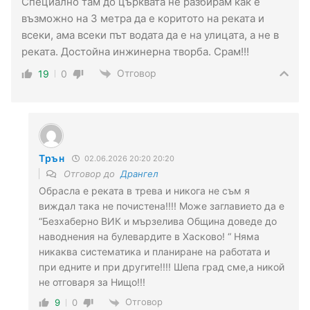
Специално там до църквата не разбирам как е
възможно на 3 метра да е коритото на реката и
всеки, ама всеки път водата да е на улицата, а не в
реката. Достойна инжинерна творба. Срам!!!
Отговор
19
0
Трън
02.06.2026 20:20 20:20
Отговор до
Дрангел
Обрасла е реката в трева и никога не съм я
виждал така не почистена!!!! Може заглавието да е
“Безхаберно ВИК и мързелива Община доведе до
наводнения на булевардите в Хасково! “ Няма
никаква систематика и планиране на работата и
при едните и при другите!!!! Шепа град сме,а никой
не отговаря за Нищо!!!
Отговор
9
0