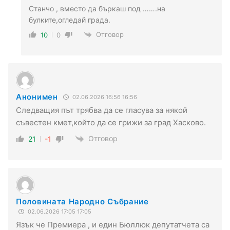
Станчо , вместо да бъркаш под …….на
булките,огледай града.
Отговор
10
0
Анонимен
02.06.2026 16:56 16:56
Следващия път трябва да се гласува за някой
съвестен кмет,който да се грижи за град Хасково.
Отговор
21
-1
Половината Народно Събрание
02.06.2026 17:05 17:05
Язък че Премиера , и един Бюллюк депутатчета са