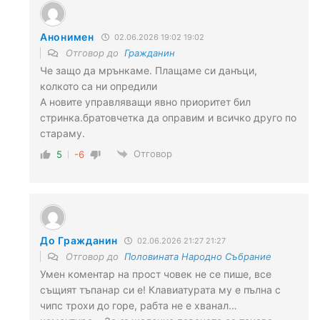
Анонимен
02.06.2026 19:02 19:02
Отговор до
Гражданин
Че защо да мрънкаме. Плащаме си данъци,
колкото са ни опредили
А новите управляващи явно приоритет бил
стринка.братовчетка да оправим и всичко друго по
стараму.
Отговор
5
-6
До Гражданин
02.06.2026 21:27 21:27
Отговор до
Половината Народно Събрание
Умен коментар на прост човек не се пише, все
същият тъпанар си е! Клавиатурата му е пълна с
чипс трохи до горе, рабта не е хванал…