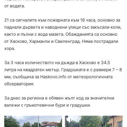
от водата.
21 са сигналите към пожарната към 16 часа, основно за
паднали дървета и наводнени улици със закъсали коли,
както и пълни с вода мазета. Обажданията са основно
от Хасково, Харманли и Свиленград. Няма пострадали
хора.
За 3 часа количеството на дъжда в Хасково е 34.5
литра на квадратен метър. Градушката е с размери 7 – 8
мм, съобщиха за Haskovo.info от метеорологичната
обсерватория.
За днес за региона е обявен жълт код за значителни
валежи с гръмотевични бури и градушки.