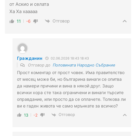
от Аскио и селата
Ха Ха хааааа
Отговор
11
-6
Гражданин
02.06.2026 18:43 18:43
Отговор до
Половината Народно Събрание
Прост коментар от прост човек. Има правителство
от месец може би, но българина винаги се опитва
да намери причини и вина в някой друг. Защо
всички хора сте така ограничени и винаги търсите
оправдание, или просто да се оплачете. Толкова ли
ви е гаден живота че само мрънкате за всичко?
Отговор
13
-2