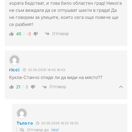
хората бедстват, и това било областен град! Никога
не съм виждала да се отпушват шахти в града! Да
не говорим за улиците, които сега още повече ще
се разбият!
Отговор
45
-3
ricci
02.06.2026 16:43 16:43
Кукла-Станчо отиде ли да види на място??
Отговор
21
0
Тъпото
02.06.2026 18:20 18:20
Отговор до
ricci