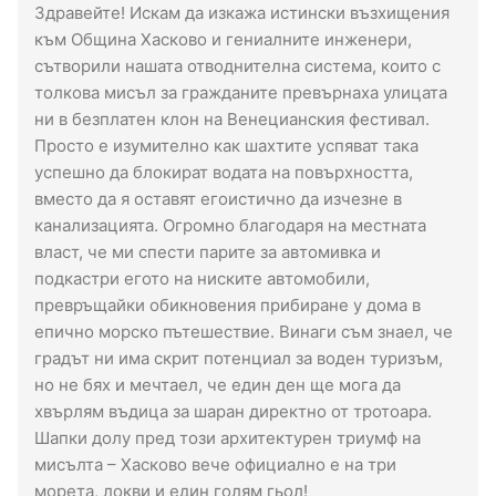
Здравейте! Искам да изкажа истински възхищения
към Община Хасково и гениалните инженери,
сътворили нашата отводнителна система, които с
толкова мисъл за гражданите превърнаха улицата
ни в безплатен клон на Венецианския фестивал.
Просто е изумително как шахтите успяват така
успешно да блокират водата на повърхността,
вместо да я оставят егоистично да изчезне в
канализацията. Огромно благодаря на местната
власт, че ми спести парите за автомивка и
подкастри егото на ниските автомобили,
превръщайки обикновения прибиране у дома в
епично морско пътешествие. Винаги съм знаел, че
градът ни има скрит потенциал за воден туризъм,
но не бях и мечтаел, че един ден ще мога да
хвърлям въдица за шаран директно от тротоара.
Шапки долу пред този архитектурен триумф на
мисълта – Хасково вече официално е на три
морета, локви и един голям гьол!