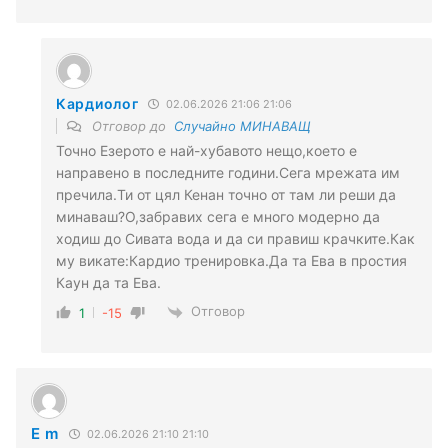
Кардиолог
02.06.2026 21:06 21:06
Отговор до
Случайно МИНАВАЩ
Точно Езерото е най-хубавото нещо,което е
направено в последните години.Сега мрежата им
пречила.Ти от цял Кенан точно от там ли реши да
минаваш?О,забравих сега е много модерно да
ходиш до Сивата вода и да си правиш крачките.Как
му викате:Кардио тренировка.Да та Ева в простия
Каун да та Ева.
Отговор
1
-15
Е m
02.06.2026 21:10 21:10