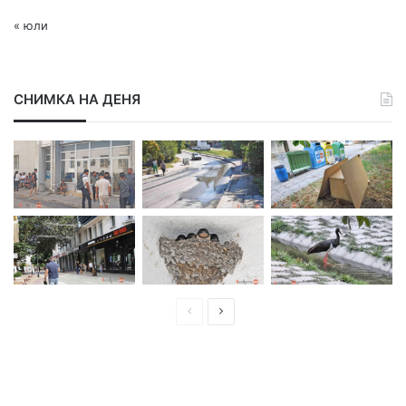
« юли
СНИМКА НА ДЕНЯ
П
С
р
л
е
е
д
д