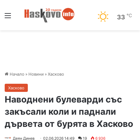
Меню
℃
33
Начало
»
Новини
»
Хасково
Хасково
Наводнени булеварди със
закъсали коли и паднали
дървета от бурята в Хасково
Деян Динев
02.06.2026 14:49
19
6 936