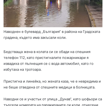
Наводнен е булевард „България“ в района на Градската
градина, където има закъсали коли.
Бедстваща жена в колата си се обади на спешния
телефон 112, като пристигналите пожарникари я
извадиха от пълнещия се с вода автомобил, като го
избутаха на тротоара.
Пристигна и линейка, но жената каза, че е невредима и
не беше отведена от спешните медици в болницата.
Наводни се и участък от улица „Дунав“, като шофьори са
търсели номерата на паракираните си коли, отнесени