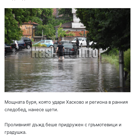
Мощната буря, която удари Хасково и региона в ранния
следобед, нанесе щети.
Проливният дъжд беше придружен с гръмотевици и
градушка.