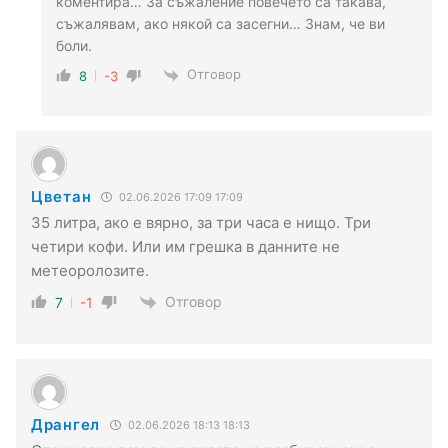
коментира… За съжаление повечето са такава,
съжалявам, ако някой са засегни… Знам, че ви
боли.
Отговор
8
-3
Цветан
02.06.2026 17:09 17:09
35 литра, ако е вярно, за три часа е нищо. Три
четири кофи. Или им грешка в данните не
метеоролозите.
Отговор
7
-1
Дрангел
02.06.2026 18:13 18:13