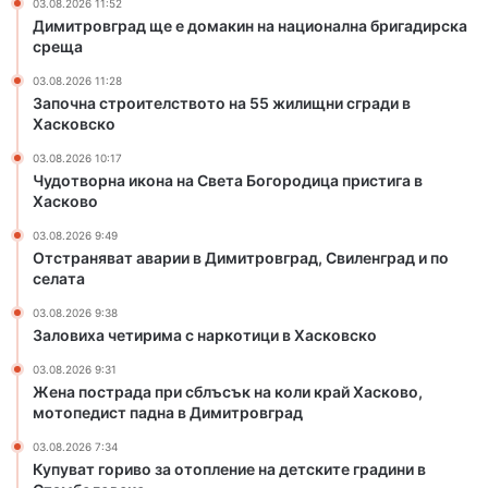
03.08.2026 11:52
и
а
Димитровград ще е домакин на национална бригадирска
и
с
среща
в
н
03.08.2026 11:28
Д
а
Започна строителството на 55 жилищни сгради в
и
р
Хасковско
м
к
и
о
03.08.2026 10:17
т
т
Чудотворна икона на Света Богородица пристига в
р
Хасково
и
о
ц
03.08.2026 9:49
в
и
Отстраняват аварии в Димитровград, Свиленград и по
г
в
селата
р
Х
а
03.08.2026 9:38
а
Заловиха четирима с наркотици в Хасковско
д
с
,
к
03.08.2026 9:31
С
о
Жена пострада при сблъсък на коли край Хасково,
в
в
мотопедист падна в Димитровград
и
с
03.08.2026 7:34
л
к
Купуват гориво за отопление на детските градини в
е
о