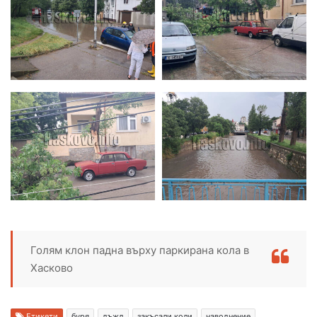
Голям клон падна върху паркирана кола в
Хасково
Етикети
буря
дъжд
закъсали коли
наводнение