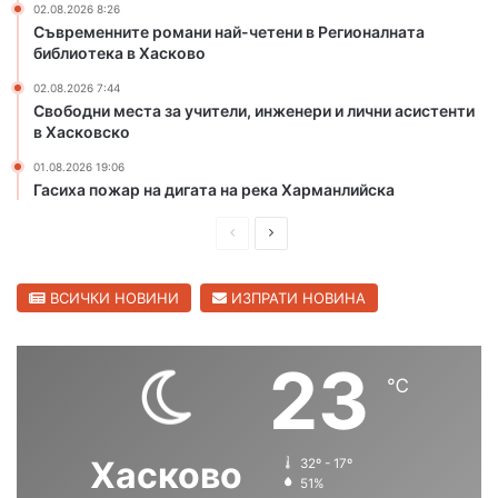
02.08.2026 8:26
м
л
Съвременните романи най-четени в Регионалната
и
е
библиотека в Хасково
т
м
02.08.2026 7:44
р
и
Свободни места за учители, инженери и лични асистенти
о
с
в Хасковско
в
в
г
о
01.08.2026 19:06
р
д
Гасиха пожар на дигата на река Харманлийска
а
а
д
т
П
С
а
р
л
в
е
е
ВСИЧКИ НОВИНИ
ИЗПРАТИ НОВИНА
х
а
д
д
с
и
в
23
к
℃
ш
а
о
в
н
щ
с
а
а
Хасково
32º - 17º
к
с
с
51%
и