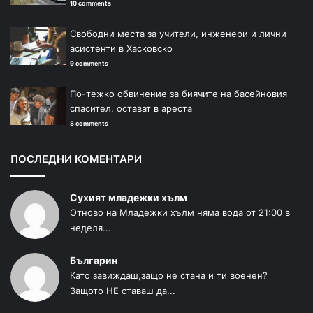
10 comments
Свободни места за учители, инженери и лични
асистенти в Хасковско
9 comments
По-тежко обвинение за биячите на басейновия
спасител, остават в ареста
8 comments
ПОСЛЕДНИ КОМЕНТАРИ
Сухият младежки хълм
Отново на Младежки хълм няма вода от 21:00 в
неделя...
Българин
Като завиждаш,защо не стана и ти военен?
Защото НЕ ставаш да...