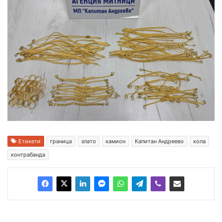
Етикети
граница
злато
камион
Капитан Андреево
кола
контрабанда