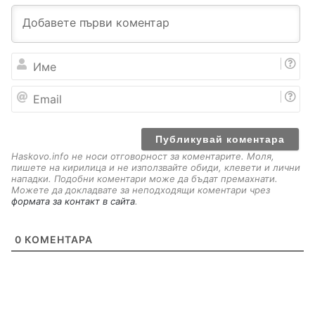
И
м
е
E
m
a
i
l
Haskovo.info не носи отговорност за коментарите. Моля,
пишете на кирилица и не използвайте обиди, клевети и лични
нападки. Подобни коментари може да бъдат премахнати.
Можете да докладвате за неподходящи коментари чрез
формата за контакт в сайта
.
0
КОМЕНТАРА