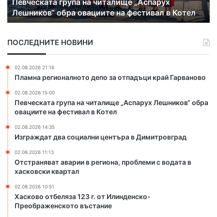
Изграждат два социални центъра в
т
в
Димитровград
д
а
в
т
а
а
ПОСЛЕДНИТЕ НОВИНИ
с
в
о
а
ц
р
02.08.2026 21:16
и
и
Пламна регионалното депо за отпадъци край Гарваново
а
и
02.08.2026 15:00
л
в
Певческата група на читалище „Аспарух Лешников“ обра
н
р
овациите на фестивал в Котел
и
е
ц
г
02.08.2026 14:35
е
и
Изграждат два социални центъра в Димитровград
н
о
02.08.2026 11:13
т
н
Отстраняват аварии в региона, проблеми с водата в
ъ
а
хасковски квартал
р
,
а
п
02.08.2026 10:51
в
р
Хасково отбеляза 123 г. от Илинденско-
Преображенското въстание
Д
о
и
б