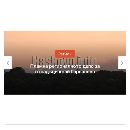
Регион
Изграждат два социални центъра в
Димитровград