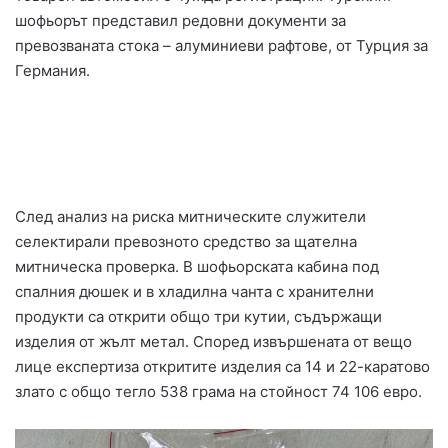
шофьорът представил редовни документи за
превозваната стока – алуминиеви рафтове, от Турция за
Германия.
След анализ на риска митническите служители
селектирали превозното средство за щателна
митническа проверка. В шофьорската кабина под
спалния дюшек и в хладилна чанта с хранителни
продукти са открити общо три кутии, съдържащи
изделия от жълт метал. Според извършената от вещо
лице експертиза откритите изделия са 14 и 22-каратово
злато с общо тегло 538 грама на стойност 74 106 евро.