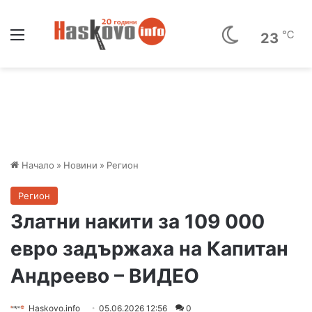
Меню
℃
23
Начало
»
Новини
»
Регион
Регион
Златни накити за 109 000
евро задържаха на Капитан
Андреево – ВИДЕО
Haskovo.info
05.06.2026 12:56
0