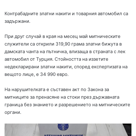
Контрабадните златни накити и товарния автомобил са
задържани.
При друг случай в края на месец май митническите
служители са открили 319,90 грама златни бижута в
дамската чанта на пътничка, влизаща в страната с лек
автомобил от Турция. Стойността на иззетите
недекларирани златни накити, според експертизата на
вещото лице, е 34 990 евро.
На нарушителката е съставен акт по Закона за
митниците за пренасяне на стоки през държавната
граница без знанието и разрешението на митническите
органи.