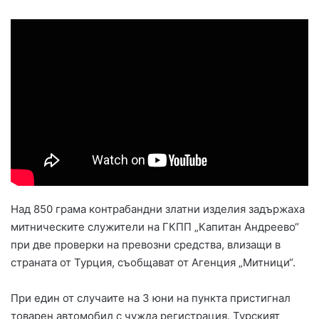
Над 850 грама контрабандни златни изделия задържаха
митническите служители на ГКПП „Капитан Андреево“
при две проверки на превозни средства, влизащи в
страната от Турция, съобщават от Агенция „Митници“.
При един от случаите на 3 юни на пункта пристигнал
товарен автомобил с чужда регистрация. Турският