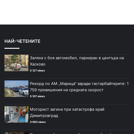
НАЙ-ЧЕТЕНИТЕ
Заляха с боя автомобил, паркиран в центъра на
Хасково
5 127 views
Рекорд по АМ „Марица“ заради гастарбайтерите: 1
759 превишения на средната скорост
5 107 views
Моторист загина при катастрофа край
Димитровград
3 993 views