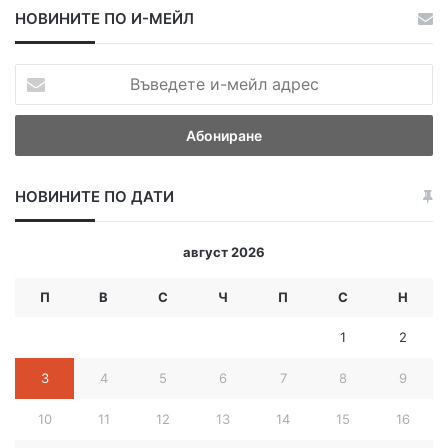
НОВИНИТЕ ПО И-МЕЙЛ
В
ъ
в
е
д
е
НОВИНИТЕ ПО ДАТИ
т
е
и
август 2026
-
м
П
В
С
Ч
П
С
Н
е
й
1
2
л
а
3
4
5
6
7
8
9
д
р
10
11
12
13
14
15
16
е