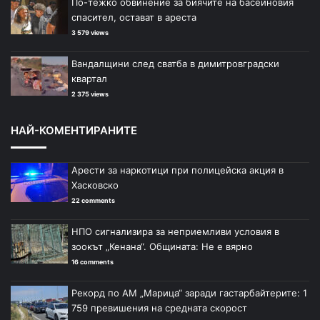
По-тежко обвинение за биячите на басейновия
спасител, остават в ареста
3 579 views
Вандалщини след сватба в димитровградски
квартал
2 375 views
НАЙ-КОМЕНТИРАНИТЕ
Арести за наркотици при полицейска акция в
Хасковско
22 comments
НПО сигнализира за неприемливи условия в
зоокът „Кенана“. Общината: Не е вярно
16 comments
Рекорд по АМ „Марица“ заради гастарбайтерите: 1
759 превишения на средната скорост