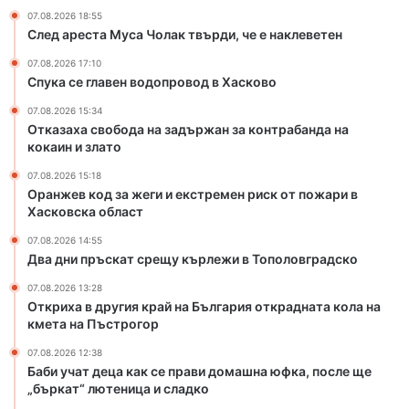
к
07.08.2026 18:55
р
След ареста Муса Чолак твърди, че е наклеветен
а
07.08.2026 17:10
й
Спука се главен водопровод в Хасково
н
а
07.08.2026 15:34
Б
Отказаха свобода на задържан за контрабанда на
ъ
кокаин и злато
л
07.08.2026 15:18
г
Оранжев код за жеги и екстремен риск от пожари в
а
Хасковска област
р
и
07.08.2026 14:55
я
Два дни пръскат срещу кърлежи в Тополовградско
о
07.08.2026 13:28
т
Откриха в другия край на България открадната кола на
к
кмета на Пъстрогор
р
а
07.08.2026 12:38
Баби учат деца как се прави домашна юфка, после ще
д
„бъркат“ лютеница и сладко
н