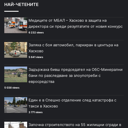
НАЙ-ЧЕТЕНИТЕ
Медиците от МБАЛ – Хасково в защита на
директора си преди резултатите от новия конкурс
6 232 views
Заляха с боя автомобил, паркиран в центъра на
Хасково
5 641 views
Задържаха бивш председател на ОбС-Минерални
бани по разследване за злоупотреби с
евросредства
5 038 views
Един е в Спешно отделение след катастрофа с
такси в Хасково
3 771 views
Започна строителството на 55 жилищни сгради в