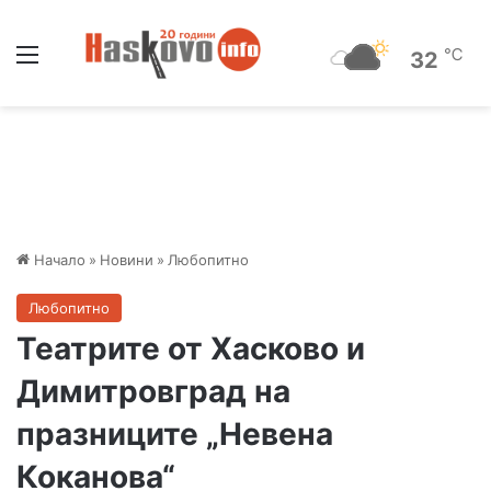
Меню
℃
32
Начало
»
Новини
»
Любопитно
Любопитно
Театрите от Хасково и
Димитровград на
празниците „Невена
Коканова“