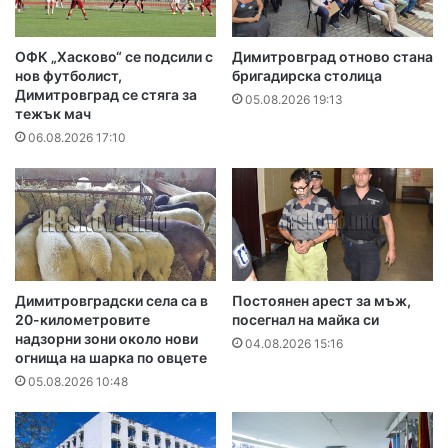
ОФК „Хасково“ се подсили с
Димитровград отново стана
нов футболист,
бригадирска столица
Димитровград се стяга за
05.08.2026 19:13
тежък мач
06.08.2026 17:10
Димитровградски села са в
Постоянен арест за мъж,
20-километровите
посегнал на майка си
надзорни зони около нови
04.08.2026 15:16
огнища на шарка по овцете
05.08.2026 10:48