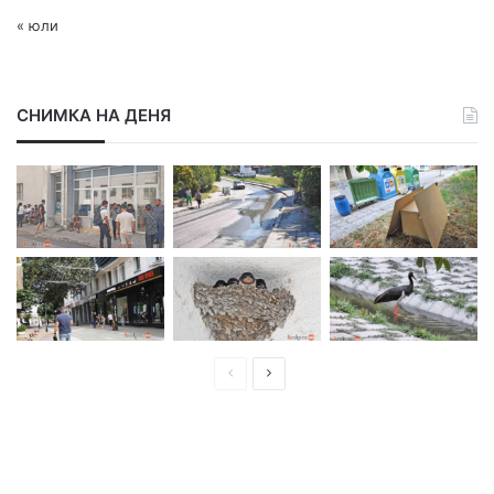
« юли
СНИМКА НА ДЕНЯ
П
С
р
л
е
е
д
д