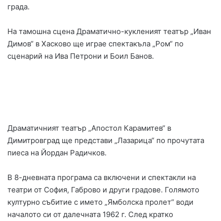
града.
На тамошна сцена Драматично-кукленият театър „Иван
Димов“ в Хасково ще играе спектакъла „Ром“ по
сценарий на Ива Петрони и Боил Банов.
Драматичният театър „Апостол Карамитев“ в
Димитровград ще представи „Лазарица“ по прочутата
пиеса на Йордан Радичков.
В 8-дневната програма са включени и спектакли на
театри от София, Габрово и други градове. Голямото
културно събитие с името „Ямболска пролет“ води
началото си от далечната 1962 г. След кратко