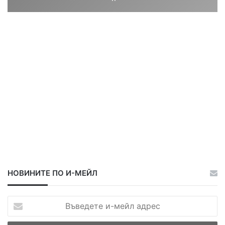
и
и
г
ц
ц
о
р
а
а
НОВИНИТЕ ПО И-МЕЙЛ
В
ъ
в