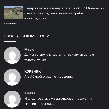
Задържаха бивш председател на ОбС-Минерални
бани по разследване за злоупотреби с
евросредства
9 comments
ПОСЛЕДНИ КОМЕНТАРИ
Марк
Да им се спука главата на тези ,аман вече с
тъпотиите им...
КОРЕНЯК
А в АСкьой отзад петков день......
Кмета
И след това...може да откриват незаконни
сметища,така ли.......