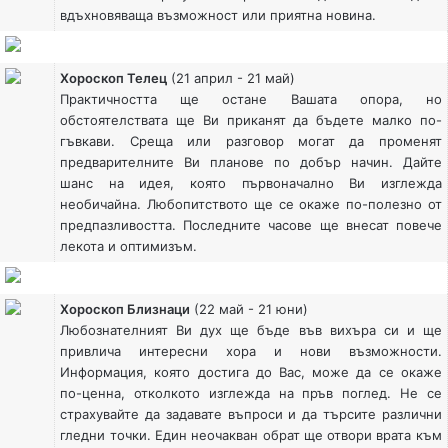
вдъхновяваща възможност или приятна новина.
Хороскоп Телец
(21 април - 21 май)
Практичността ще остане Вашата опора, но
обстоятелствата ще Ви приканят да бъдете малко по-
гъвкави. Среща или разговор могат да променят
предварителните Ви планове по добър начин. Дайте
шанс на идея, която първоначално Ви изглежда
необичайна. Любопитството ще се окаже по-полезно от
предпазливостта. Последните часове ще внесат повече
лекота и оптимизъм.
Хороскоп Близнаци
(22 май - 21 юни)
Любознателният Ви дух ще бъде във вихъра си и ще
привлича интересни хора и нови възможности.
Информация, която достига до Вас, може да се окаже
по-ценна, отколкото изглежда на пръв поглед. Не се
страхувайте да задавате въпроси и да търсите различни
гледни точки. Един неочакван обрат ще отвори врата към