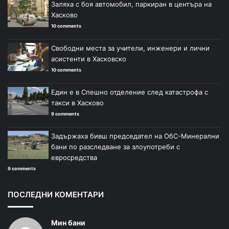
Заляха с боя автомобил, паркиран в центъра на
Хасково
10 comments
Свободни места за учители, инженери и лични
асистенти в Хасковско
10 comments
Един е в Спешно отделение след катастрофа с
такси в Хасково
9 comments
Задържаха бивш председател на ОбС-Минерални
бани по разследване за злоупотреби с
евросредства
9 comments
ПОСЛЕДНИ КОМЕНТАРИ
Мин бани