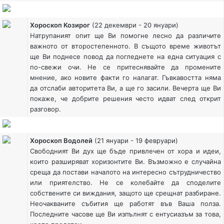
Хороскоп Козирог
(22 декември - 20 януари)
Натрупаният опит ще Ви помогне лесно да различите
важното от второстепенното. В същото време животът
ще Ви поднесе повод да погледнете на една ситуация с
по-свежи очи. Не се притеснявайте да промените
мнение, ако новите факти го налагат. Гъвкавостта няма
да отслаби авторитета Ви, а ще го засили. Вечерта ще Ви
покаже, че добрите решения често идват след открит
разговор.
Хороскоп Водолей
(21 януари - 19 февруари)
Свободният Ви дух ще бъде привлечен от хора и идеи,
които разширяват хоризонтите Ви. Възможно е случайна
среща да постави началото на интересно сътрудничество
или приятелство. Не се колебайте да споделите
собствените си виждания, защото ще срещнат разбиране.
Неочакваните събития ще работят във Ваша полза.
Последните часове ще Ви изпълнят с ентусиазъм за това,