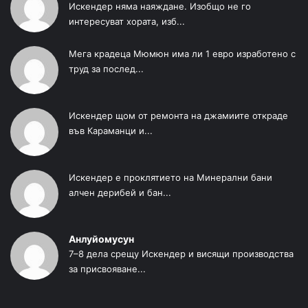
Искендер няма наяждане. Изобщо не го
интересуват хората, изб...
Мега крадеца Мюмюн има ли 1 евро изработено с
труд за послед...
Искендер щом от ремонта на джамиите откраде
във Караманци и...
Искендер е проклятието на Минерални бани
алчен дерибей и бан...
Анлуйомусун
7–8 дела срещу Искендер и висящи производства
за присвояване...