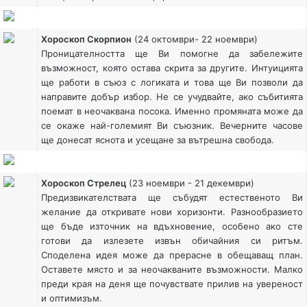
Хороскоп Скорпион
(24 октомври- 22 ноември)
Проницателността ще Ви помогне да забележите
възможност, която остава скрита за другите. Интуицията
ще работи в съюз с логиката и това ще Ви позволи да
направите добър избор. Не се учудвайте, ако събитията
поемат в неочаквана посока. Именно промяната може да
се окаже най-големият Ви съюзник. Вечерните часове
ще донесат яснота и усещане за вътрешна свобода.
Хороскоп Стрелец
(23 ноември - 21 декември)
Предизвикателствата ще събудят естественото Ви
желание да откривате нови хоризонти. Разнообразието
ще бъде източник на вдъхновение, особено ако сте
готови да излезете извън обичайния си ритъм.
Споделена идея може да прерасне в обещаващ план.
Оставете място и за неочакваните възможности. Малко
преди края на деня ще почувствате прилив на увереност
и оптимизъм.