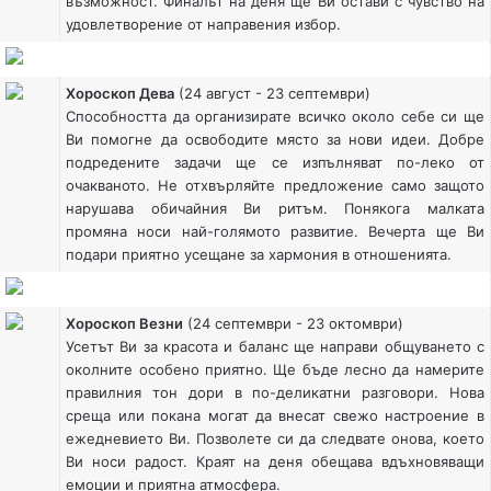
възможност. Финалът на деня ще Ви остави с чувство на
удовлетворение от направения избор.
Хороскоп Дева
(24 август - 23 септември)
Способността да организирате всичко около себе си ще
Ви помогне да освободите място за нови идеи. Добре
подредените задачи ще се изпълняват по-леко от
очакваното. Не отхвърляйте предложение само защото
нарушава обичайния Ви ритъм. Понякога малката
промяна носи най-голямото развитие. Вечерта ще Ви
подари приятно усещане за хармония в отношенията.
Хороскоп Везни
(24 септември - 23 октомври)
Усетът Ви за красота и баланс ще направи общуването с
околните особено приятно. Ще бъде лесно да намерите
правилния тон дори в по-деликатни разговори. Нова
среща или покана могат да внесат свежо настроение в
ежедневието Ви. Позволете си да следвате онова, което
Ви носи радост. Краят на деня обещава вдъхновяващи
емоции и приятна атмосфера.