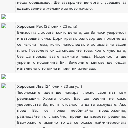
нещо обещаващо. Ще завършите вечерта с усещане за
вдъхновение и желание за ново начало.
Хороскоп Рак
(22 юни - 23 юли)
Близостта с хората, които цените, ще Ви носи увереност
и вътрешна сила. Дори кратък разговор ще помогне да
се изясни тема, която напоследък е оставала на заден
план. Позволете си да споделите това, което чувствате,
без да премълчавате важните неща. Искреността ще
укрепи отношенията Ви. Вечерните мигове ще бъдат
изпълнени с топлина и приятни изненади.
Хороскоп Лъв
(24 юли - 23 август)
Творческите идеи ще намират лесно своя път към
реализация. Хората около Вас ще оценят не само
увереността Ви, но и готовността да ги изслушате. Ако
пред Вас се появи необичайно предложение,
разгледайте го спокойно, преди да вземете решение.
Възможно е именно то да се окаже най-интересната