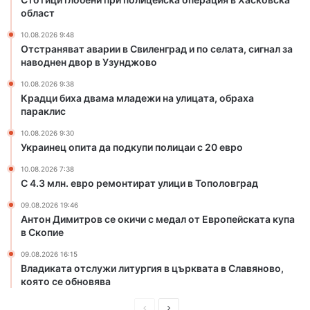
в
е
област
и
ж
л
и
10.08.2026 9:48
е
н
Отстраняват аварии в Свиленград и по селата, сигнал за
н
наводнен двор в Узунджово
а
г
у
10.08.2026 9:38
р
л
Крадци биха двама младежи на улицата, обраха
а
и
параклис
д
ц
и
10.08.2026 9:30
а
Украинец опита да подкупи полицаи с 20 евро
п
т
о
а
10.08.2026 7:38
с
,
С 4.3 млн. евро ремонтират улици в Тополовград
е
о
09.08.2026 19:46
л
б
Антон Димитров се окичи с медал от Европейската купа
а
р
в Скопие
т
а
а
х
09.08.2026 16:15
,
а
Владиката отслужи литургия в църквата в Славяново,
с
п
която се обновява
и
а
г
П
С
р