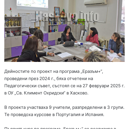
Дейностите по проект на програма „Еразъм+“,
проведени през 2024 г., бяха отчетени на
Педагогически съвет, състоял се на 27 февруари 2025 г.
в ОУ „Св. Климент Охридски“ в Хасково.
В проекта участваха 9 учители, разпределени в 3 групи.
Те проведоха курсове в Португалия и Испания.
Първият курс по програма „Еразъм+“ се реализира в