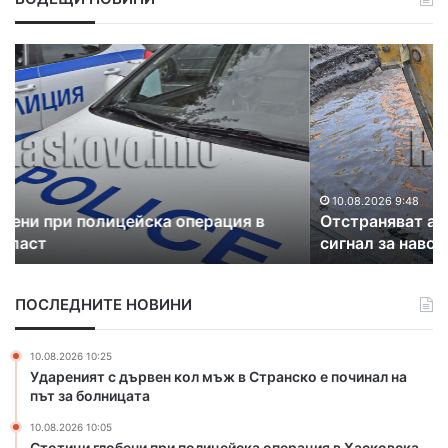
О
К
т
р
с
а
т
д
р
ц
а
и
н
б
я
и
10.08.2026 9:48
Отстраняват аварии в Свиленград и по селата,
в
х
сигнал за наводнен двор в Узунджово
а
а
т
д
а
в
ПОСЛЕДНИТЕ НОВИНИ
в
а
а
м
р
а
10.08.2026 10:25
и
м
Удареният с дървен кол мъж в Странско е починал на
и
л
път за болницата
в
а
10.08.2026 10:05
С
д
Стотици глобени при полицейска операция в Хасковска