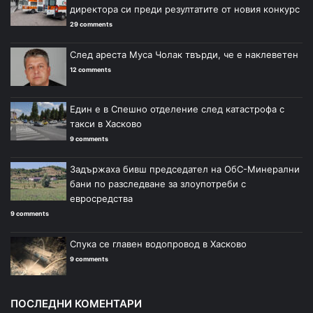
директора си преди резултатите от новия конкурс
29 comments
След ареста Муса Чолак твърди, че е наклеветен
12 comments
Един е в Спешно отделение след катастрофа с
такси в Хасково
9 comments
Задържаха бивш председател на ОбС-Минерални
бани по разследване за злоупотреби с
евросредства
9 comments
Спука се главен водопровод в Хасково
9 comments
ПОСЛЕДНИ КОМЕНТАРИ