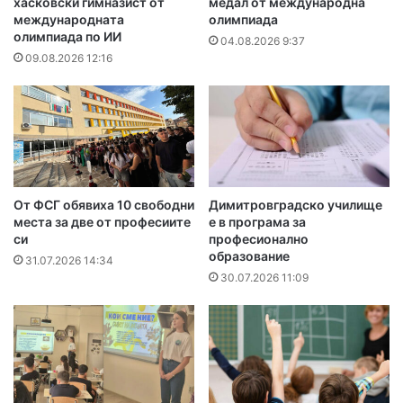
хасковски гимназист от
медал от международна
международната
олимпиада
олимпиада по ИИ
04.08.2026 9:37
09.08.2026 12:16
От ФСГ обявиха 10 свободни
Димитровградско училище
места за две от професиите
е в програма за
си
професионално
образование
31.07.2026 14:34
30.07.2026 11:09