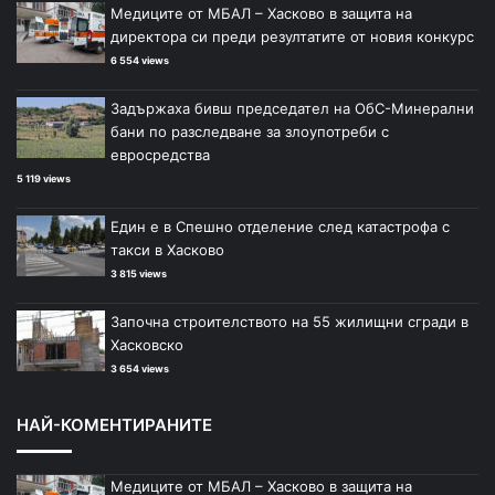
Медиците от МБАЛ – Хасково в защита на
т
т
директора си преди резултатите от новия конкурс
р
р
6 554 views
а
а
Задържаха бивш председател на ОбС-Минерални
н
н
бани по разследване за злоупотреби с
и
и
евросредства
ц
ц
5 119 views
а
а
Един е в Спешно отделение след катастрофа с
такси в Хасково
3 815 views
Започна строителството на 55 жилищни сгради в
Хасковско
3 654 views
НАЙ-КОМЕНТИРАНИТЕ
Медиците от МБАЛ – Хасково в защита на