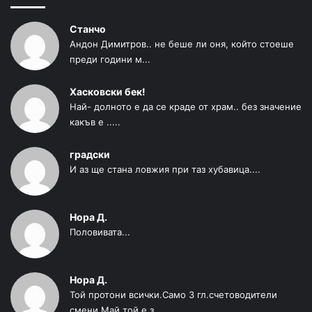
Станчо
Андон Димитров.. не беше ли оня, който стоеше
преди години м...
Хасковски бек!
Най- долното е да се краде от храм.. без значение
какъв е .....
градски
И аз ще стана ловжия при таз хубавица....
Нора Д.
Половивата...
Нора Д.
Той протони всички.Само 3 гл.счетоводители
смени Май той е з...