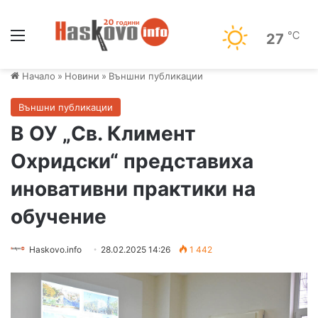
Меню
℃
27
Начало
»
Новини
»
Външни публикации
Външни публикации
В ОУ „Св. Климент
Охридски“ представиха
иновативни практики на
обучение
Haskovo.info
28.02.2025 14:26
1 442