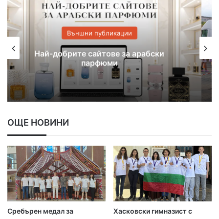
Външни публикации
На 21 юли Kaufland организира
безплатно шоу за децата на Хасково
ОЩЕ НОВИНИ
Сребърен медал за
Хасковски гимназист с