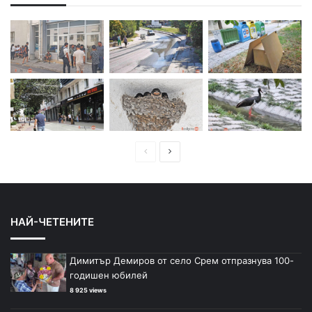
П
С
р
л
е
е
д
д
НАЙ-ЧЕТЕНИТЕ
и
в
ш
а
Димитър Демиров от село Срем отпразнува 100-
н
щ
годишен юбилей
а
а
8 925 views
с
с