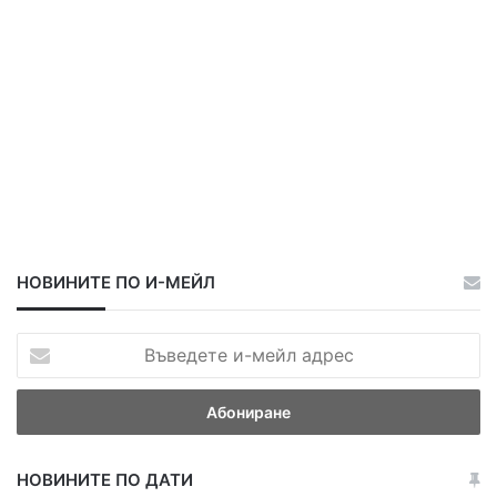
н
д
ж
о
в
о
НОВИНИТЕ ПО И-МЕЙЛ
В
ъ
в
е
д
е
НОВИНИТЕ ПО ДАТИ
т