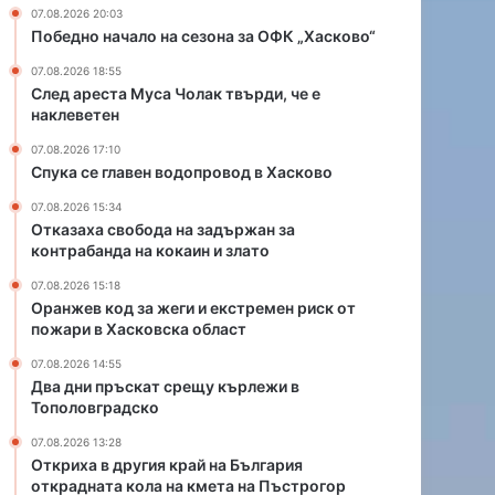
и
р
07.08.2026 20:03
и
а
Победно начало на сезона за ОФК „Хасково“
е
й
07.08.2026 18:55
к
н
След ареста Муса Чолак твърди, че е
с
а
наклеветен
т
Б
р
ъ
07.08.2026 17:10
е
л
Спука се главен водопровод в Хасково
м
г
07.08.2026 15:34
е
а
Отказаха свобода на задържан за
н
р
контрабанда на кокаин и злато
р
и
и
я
07.08.2026 15:18
с
Оранжев код за жеги и екстремен риск от
о
пожари в Хасковска област
к
т
о
к
07.08.2026 14:55
т
р
Два дни пръскат срещу кърлежи в
п
а
Тополовградско
о
д
07.08.2026 13:28
ж
н
Откриха в другия край на България
а
а
открадната кола на кмета на Пъстрогор
р
т