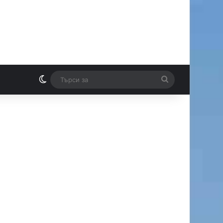
Switch skin
Търси
И
за