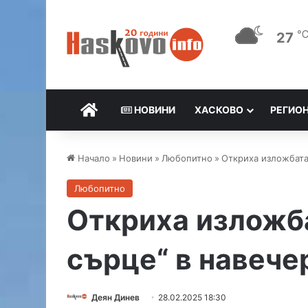
27
НАЧАЛО
НОВИНИ
ХАСКОВО
РЕГИО
Начало
»
Новини
»
Любопитно
»
Откриха изложбата
Любопитно
Откриха изложба
сърце“ в навече
Деян Динев
28.02.2025 18:30