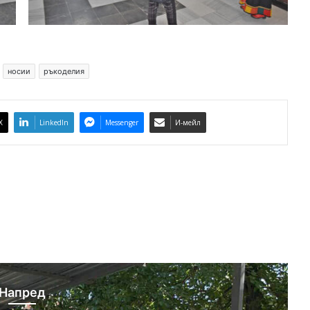
носии
ръкоделия
X
LinkedIn
Messenger
И-мейл
Напред