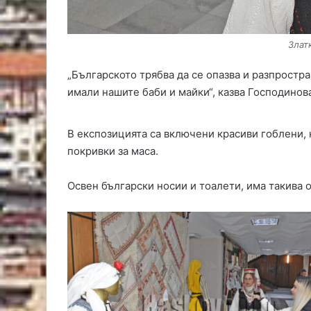
Злат
„Българското трябва да се опазва и разпростран
имали нашите баби и майки“, казва Господинов
В експозицията са включени красиви гоблени, 
покривки за маса.
Освен български носии и тоалети, има такива о