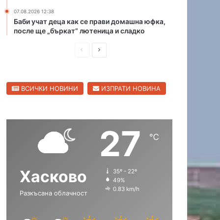
и
а
07.08.2026 12:38
в
к
Баби учат деца как се прави домашна юфка,
Х
о
после ще „бъркат“ лютеница и сладко
а
л
П
С
с
а
к
н
р
л
о
а
е
е
в
к
ВСИЧКИ НОВИНИ
ИЗПРАТИ НОВИНА
д
д
с
м
к
е
и
в
а
т
ш
а
о
а
27
н
щ
б
н
℃
л
а
а
а
а
П
с
с
с
ъ
Хасково
35º - 22º
т
т
т
с
49%
т
р
р
0.83 km/h
Разкъсана облачност
р
а
а
о
н
н
г