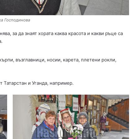
ка Господинова
ява, за да знаят хората каква красота и какви ръце са
а.
кърпи, възглавници, носии, карета, плетени рокли,
т Татарстан и Уганда, например.