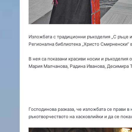
с
е
з
о
н
а
Изложбата с традиционни ръкоделия „С ръце и
з
Регионална библиотека „Христо Смирненски“ в
а
О
Ф
В нея са показани красиви носии и ръкоделия 
К
Мария Малчанова, Радина Иванова, Десимира Т
„
Х
а
с
к
о
в
Господинова разказа, че изложбата се прави в 
о
ръкотворчеството на хасковлийки и да се пока
“