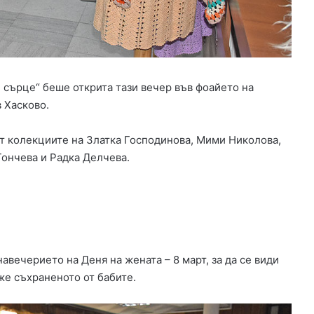
д
о
п
р
о
в
 сърце“ беше открита тази вечер във фоайето на
о
 Хасково.
д
в
Х
от колекциите на Златка Господинова, Мими Николова,
а
ончева и Радка Делчева.
с
к
о
в
о
навечерието на Деня на жената – 8 март, за да се види
же съхраненото от бабите.