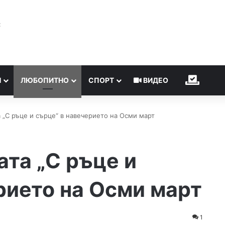
℃
Н
ЛЮБОПИТНО
СПОРТ
ВИДЕО
ИЗБОР
 „С ръце и сърце“ в навечерието на Осми март
та „С ръце и
рието на Осми март
1