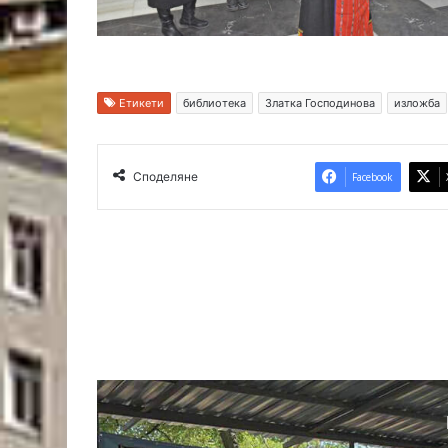
Етикети
библиотека
Златка Господинова
изложба
Споделяне
Facebook