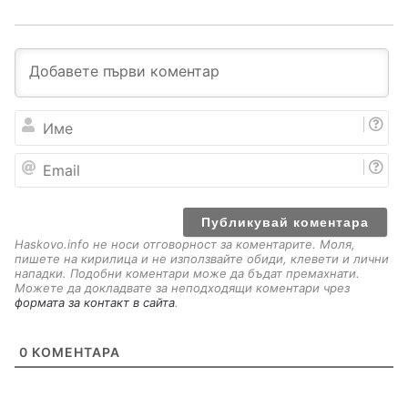
И
м
е
E
m
a
i
l
Haskovo.info не носи отговорност за коментарите. Моля,
пишете на кирилица и не използвайте обиди, клевети и лични
нападки. Подобни коментари може да бъдат премахнати.
Можете да докладвате за неподходящи коментари чрез
формата за контакт в сайта
.
0
КОМЕНТАРА