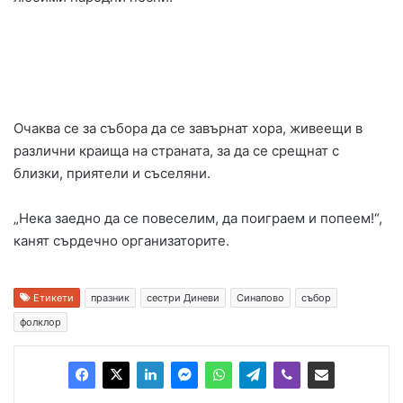
Очаква се за събора да се завърнат хора, живеещи в
различни краища на страната, за да се срещнат с
близки, приятели и съселяни.
„Нека заедно да се повеселим, да поиграем и попеем!“,
канят сърдечно организаторите.
Етикети
празник
сестри Диневи
Синапово
събор
фолклор