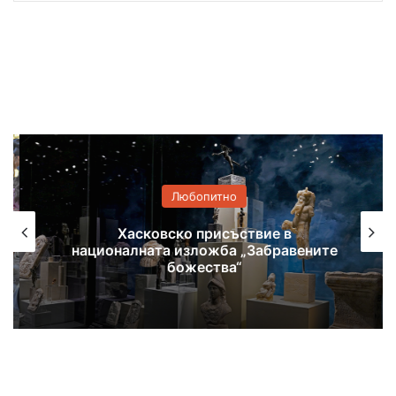
Любопитно
Хасковско присъствие в
националната изложба „Забравените
божества“