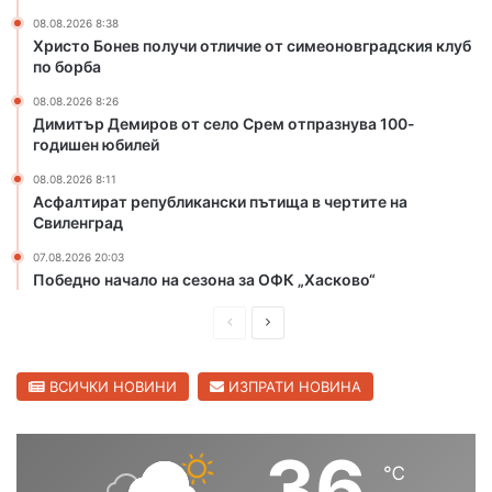
а
к
т
и
08.08.2026 8:38
Христо Бонев получи отличие от симеоновградския клуб
а
р
по борба
в
а
Х
к
08.08.2026 8:26
а
р
Димитър Демиров от село Срем отпразнува 100-
с
ъ
годишен юбилей
к
с
08.08.2026 8:11
о
т
Асфалтират републикански пътища в чертите на
в
о
Свиленград
с
в
к
и
07.08.2026 20:03
о
щ
Победно начало на сезона за ОФК „Хасково“
е
П
С
в
Ж
р
л
ъ
е
е
ВСИЧКИ НОВИНИ
ИЗПРАТИ НОВИНА
л
д
д
т
и
и
в
36
б
℃
ш
а
р