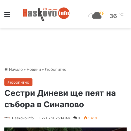
Меню
℃
36
Начало
»
Новини
»
Любопитно
Любопитно
Сестри Диневи ще пеят на
събора в Синапово
Haskovo.info
27.07.2025 14:46
0
1 418