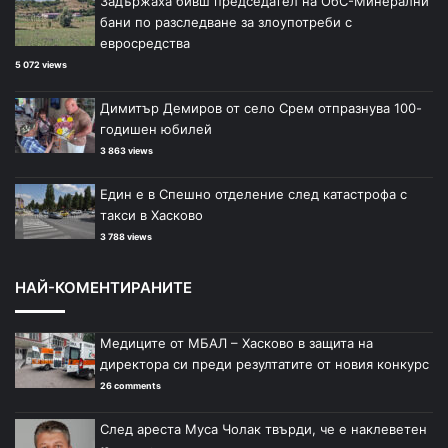
Задържаха бивш председател на ОбС-Минерални
бани по разследване за злоупотреби с
евросредства
5 072 views
Димитър Демиров от село Срем отпразнува 100-
годишен юбилей
3 863 views
Един е в Спешно отделение след катастрофа с
такси в Хасково
3 788 views
НАЙ-КОМЕНТИРАНИТЕ
Медиците от МБАЛ – Хасково в защита на
директора си преди резултатите от новия конкурс
26 comments
След ареста Муса Чолак твърди, че е наклеветен