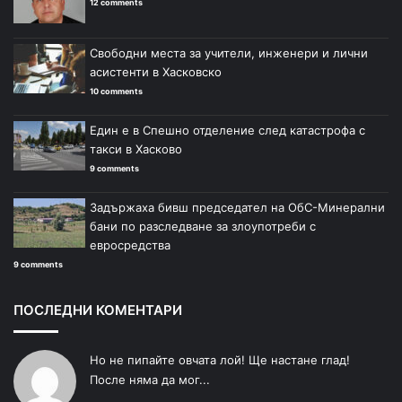
12 comments
Свободни места за учители, инженери и лични
асистенти в Хасковско
10 comments
Един е в Спешно отделение след катастрофа с
такси в Хасково
9 comments
Задържаха бивш председател на ОбС-Минерални
бани по разследване за злоупотреби с
евросредства
9 comments
ПОСЛЕДНИ КОМЕНТАРИ
Но не пипайте овчата лой! Ще настане глад!
После няма да мог...