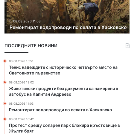
т
с
и
т
р
с
а
р
08.08.2026 11:03
Ремонтират водопроводи по селата в Хасковско
т
е
в
щ
о
у
ПОСЛЕДНИТЕ НОВИНИ
д
с
о
о
п
л
08.08.2026 15:51
р
а
Тенис надеждите с историческо четвърто място на
о
р
Световното първенство
в
е
08.08.2026 13:02
о
н
Животински продукти без документи са намерени в
д
п
автобус на Капитан Андреево
и
а
п
р
08.08.2026 11:03
о
к
Ремонтират водопроводи по селата в Хасковско
с
б
08.08.2026 10:42
е
л
Протест срещу соларен парк блокира кръстовище в
л
о
Жълти бряг