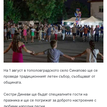
На 1 август в тополовградското село Синапово ще се
проведе традиционният летен събор, съобщават от
общината.
Сестри Диневи ще бъдат специалните гости на
празника и ще се погрижат за доброто настроение с
любими народни песни.