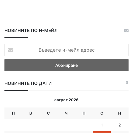
НОВИНИТЕ ПО И-МЕЙЛ
В
ъ
в
е
д
е
НОВИНИТЕ ПО ДАТИ
т
е
и
август 2026
-
м
П
В
С
Ч
П
С
Н
е
й
1
2
л