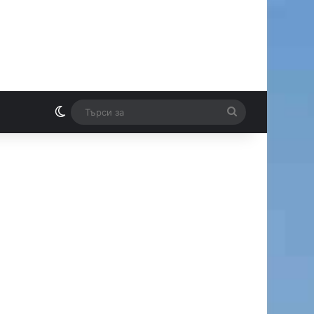
Switch skin
Търси
И
за