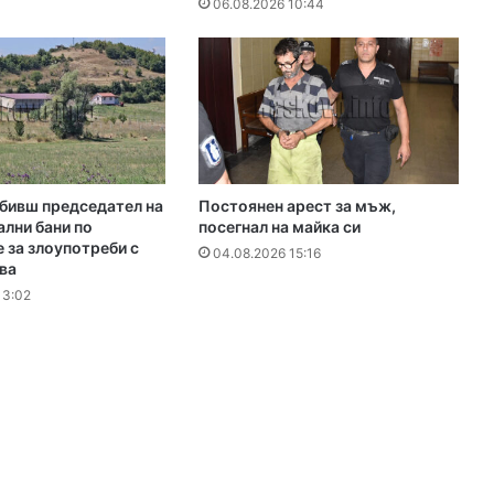
06.08.2026 10:44
бивш председател на
Постоянен арест за мъж,
лни бани по
посегнал на майка си
 за злоупотреби с
04.08.2026 15:16
ва
13:02