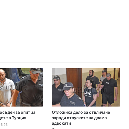
съден за опит за
Отложиха дело за отвличане
дете в Турция
заради отпуските на двама
адвокати
16:26