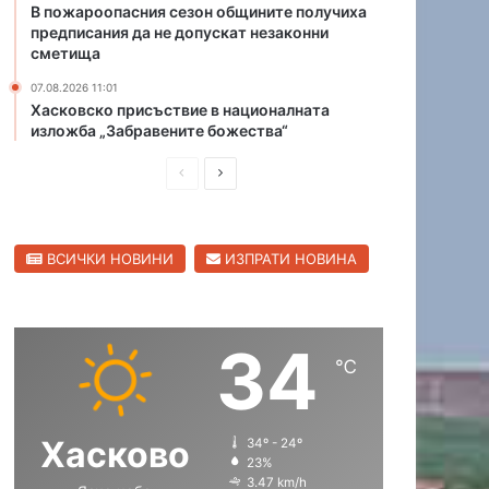
В пожароопасния сезон общините получиха
а
л
предписания да не допускат незаконни
к
е
сметища
о
щ
л
07.08.2026 11:01
е
Хасковско присъствие в националната
а
„
изложба „Забравените божества“
н
б
а
ъ
П
С
к
р
м
р
л
к
е
а
е
е
т
т
ВСИЧКИ НОВИНИ
ИЗПРАТИ НОВИНА
д
д
а
“
н
и
в
л
а
ю
ш
а
П
т
34
н
щ
ъ
е
℃
с
а
а
н
т
и
с
с
р
ц
Хасково
34º - 24º
т
т
о
а
23%
г
р
р
и
3.47 km/h