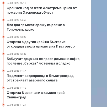
р
с
07.08.2026 15:18
а
е
Оранжев код за жеги и екстремен риск от
й
п
пожари в Хасковска област
н
р
07.08.2026 14:55
а
а
Два дни пръскат срещу кърлежи в
Б
в
Тополовградско
ъ
и
л
д
07.08.2026 13:28
г
о
Откриха в другия край на България
открадната кола на кмета на Пъстрогор
а
м
р
а
07.08.2026 12:38
и
ш
Баби учат деца как се прави домашна юфка,
я
н
после ще „бъркат“ лютеница и сладко
о
а
07.08.2026 11:47
т
ю
Подменят водопровод в Димитровград,
к
ф
отстраняват аварии по селата
р
к
а
а
07.08.2026 11:40
д
,
Откриха 8 иракчани в камион край
н
п
Свиленград
а
о
07.08.2026 11:21
т
с