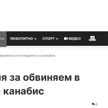
℃
Н
ЛЮБОПИТНО
СПОРТ
ВИДЕО
ИЗБОР
бвиняем в отглеждането на канабис
я за обвиняем в
 канабис
0