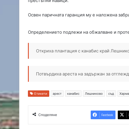
престъпни навици.
и
в
Освен паричната гаранция му е наложена забра
Х
а
с
Определението подлежи на обжалване и проте
к
о
в
Откриха плантация с канабис край Лешник
с
к
а
о
Потвърдиха ареста на задържан за отглежд
б
л
а
Етикети
арест
канабис
Лешниково
съд
Харм
с
т
Споделяне
Facebook