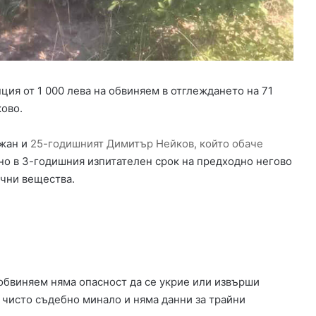
е
щ
у
к
ъ
р
ия от 1 000 лева на обвиняем в отглеждането на 71
л
е
ово.
ж
и
жан и
25-годишният Димитър Нейков, който обаче
в
о в 3-годишния изпитателен срок на предходно негово
Т
чни вещества.
о
п
о
л
о
в
г
обвиняем няма опасност да се укрие или извърши
р
 чисто съдебно минало и няма данни за трайни
а
д