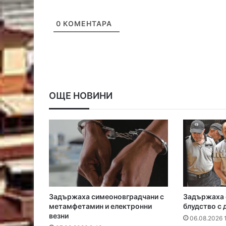
0
КОМЕНТАРА
ОЩЕ НОВИНИ
Задържаха симеоновградчани с
Задържаха о
метамфетамин и електронни
блудство с 
везни
06.08.2026 