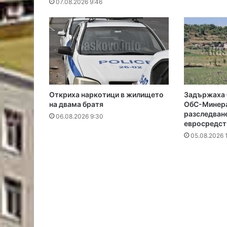
07.08.2026 9:46
Откриха наркотици в жилището
Задържаха 
на двама братя
ОбС-Минера
разследване
06.08.2026 9:30
евросредст
05.08.2026 