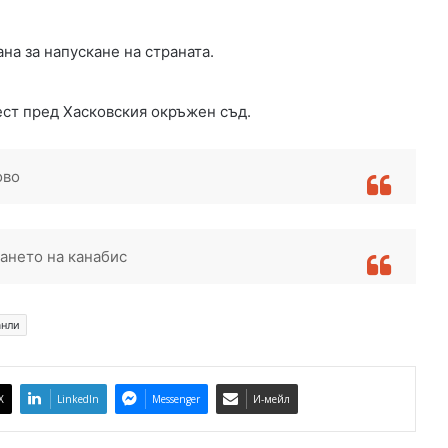
с
к
на за напускане на страната.
о
ст пред Хасковския окръжен съд.
ово
ането на канабис
анли
X
LinkedIn
Messenger
И-мейл