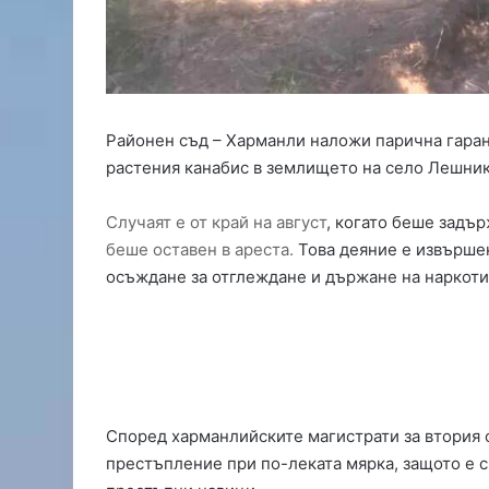
и
и
е
к
с
т
Районен съд – Харманли наложи парична гаранц
р
е
растения канабис в землището на село Лешник
м
е
Случаят е от край на август
, когато беше задър
н
беше оставен в ареста.
Това деяние е извършен
р
осъждане за отглеждане и държане на наркоти
и
с
к
о
т
п
о
Според харманлийските магистрати за втория 
ж
престъпление при по-леката мярка, защото е с
а
р