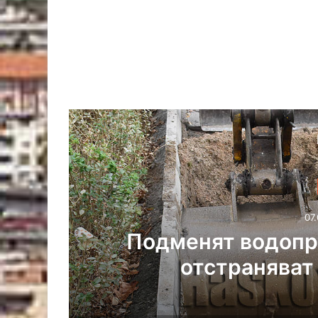
07.
Подменят водопр
р
отстраняват