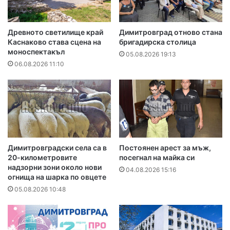
Древното светилище край
Димитровград отново стана
Каснаково става сцена на
бригадирска столица
моноспектакъл
05.08.2026 19:13
06.08.2026 11:10
Димитровградски села са в
Постоянен арест за мъж,
20-километровите
посегнал на майка си
надзорни зони около нови
04.08.2026 15:16
огнища на шарка по овцете
05.08.2026 10:48