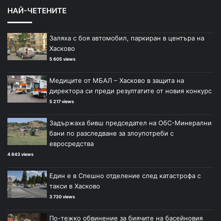
НАЙ-ЧЕТЕНИТЕ
Заляха с боя автомобил, паркиран в центъра на
Хасково
5 605 views
Медиците от МБАЛ – Хасково в защита на
директора си преди резултатите от новия конкурс
5 217 views
Задържаха бивш председател на ОбС-Минерални
бани по разследване за злоупотреби с
евросредства
4 843 views
Един е в Спешно отделение след катастрофа с
такси в Хасково
3 730 views
По-тежко обвинение за биячите на басейновия