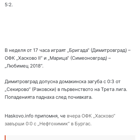
5:2.
В неделя от 17 часа играят „Бригада“ (Димитровград) –
ОФК „Хасково II“ и „Марица“ (Симеоновград) –
„Любимец 2018“.
Димитровград допусна домакинска загуба с 0:3 от
„Секирово“ (Раковски) в първенството на Трета лига.
Попаденията паднаха след почивката.
Haskovo.info припомня, че
вчера ОФК „Хасково“
завърши 0:0 с „Нефтохимик“ в Бургас.