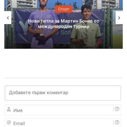
Спорт
Нова титла за Мартин Бонев от
международен турнир
И
м
е
E
m