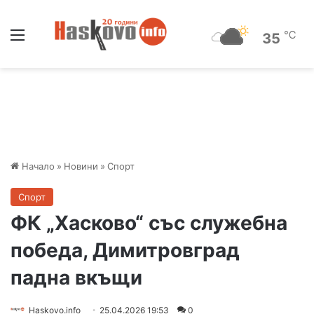
Меню
℃
35
Начало
»
Новини
»
Спорт
Спорт
ФК „Хасково“ със служебна
победа, Димитровград
падна вкъщи
Haskovo.info
25.04.2026 19:53
0