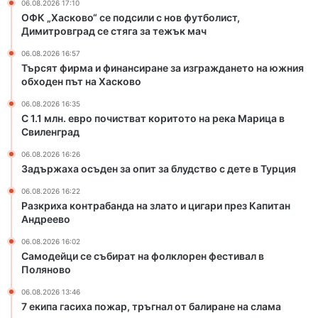
06.08.2026 17:10
и
а
ОФК „Хасково“ се подсили с нов футболист,
с
н
Димитровград се стяга за тежък мач
т
д
06.08.2026 16:57
в
а
Търсят фирма и финансиране за изграждането на южния
а
н
обходен път на Хасково
т
а
к
з
06.08.2026 16:35
о
л
С 1.1 млн. евро почистват коритото на река Марица в
р
Свиленград
а
и
т
06.08.2026 16:26
т
о
Задържаха осъден за опит за блудство с дете в Турция
о
и
т
ц
06.08.2026 16:22
Разкриха контрабанда на злато и цигари през Капитан
о
и
Андреево
н
г
а
а
06.08.2026 16:02
р
р
Самодейци се събират на фолклорен фестивал в
е
и
Поляново
к
п
06.08.2026 13:46
а
р
7 екипа гасиха пожар, тръгнал от балиране на слама
М
е