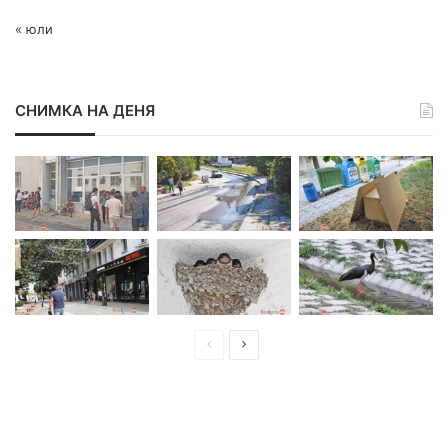
« юли
СНИМКА НА ДЕНЯ
П
С
р
л
е
е
д
д