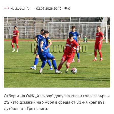
Haskovo.info
02.05.2026 20:19
0
Отборът на ОФК „Хасково“ допусна късен гол и завърши
2:2 като домакин на Ямбол в среща от 33-ия кръг във
футболната Трета лига.