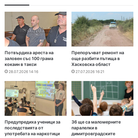
Потвърдиха ареста на
Препоръчват ремонт на
заловен със 100 грама
още разбити пътища в
кокаин в такси
Хасковска област
28.07.2026 14:16
27.07.2026 16:21
Предупредиха ученици за
36 ще са маломерните
последствията от
паралелки в
употребата на наркотици
димитровградските