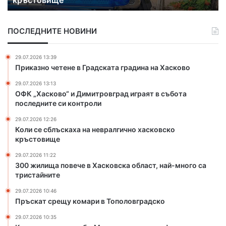
с
о
к
в
ПОСЛЕДНИТЕ НОВИНИ
а
е
х
ч
а
е
29.07.2026 13:39
н
в
Приказно четене в Градската градина на Хасково
а
Х
29.07.2026 13:13
н
а
ОФК „Хасково“ и Димитровград играят в събота
е
с
последните си контроли
в
к
р
о
29.07.2026 12:26
а
в
Коли се сблъскаха на невралгично хасковско
л
с
кръстовище
г
к
29.07.2026 11:22
и
а
300 жилища повече в Хасковска област, най-много са
ч
о
тристайните
н
б
о
л
29.07.2026 10:46
Пръскат срещу комари в Тополовградско
х
а
а
с
29.07.2026 10:35
с
т