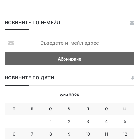
НОВИНИТЕ ПО И-МЕЙЛ
В
ъ
в
е
д
е
НОВИНИТЕ ПО ДАТИ
т
е
и
юли 2026
-
м
П
В
С
Ч
П
С
Н
е
й
1
2
3
4
5
л
а
6
7
8
9
10
11
12
д