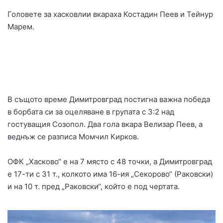
Головете за хасковлии вкараха Костадин Пеев и Тейнур
Марем.
В същото време Димитровград постигна важна победа
в борбата си за оцеляване в групата с 3:2 над
гостуващия Созопол. Два гола вкара Велизар Пеев, а
веднъж се разписа Момчил Кирков.
ОФК „Хасково“ е на 7 място с 48 точки, а Димитровград
е 17-ти с 31 т., колкото има 16-ия „Секорово“ (Раковски)
и на 10 т. пред „Раковски“, който е под чертата.