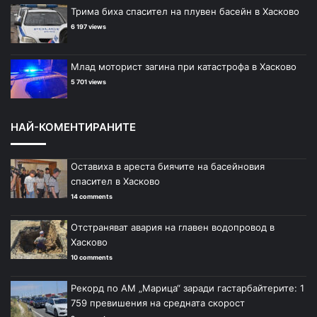
Трима биха спасител на плувен басейн в Хасково
6 197 views
Млад моторист загина при катастрофа в Хасково
5 701 views
НАЙ-КОМЕНТИРАНИТЕ
Оставиха в ареста биячите на басейновия
спасител в Хасково
14 comments
Отстраняват авария на главен водопровод в
Хасково
10 comments
Рекорд по АМ „Марица“ заради гастарбайтерите: 1
759 превишения на средната скорост