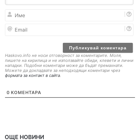
И
м
е
E
m
a
i
l
Haskovo.info не носи отговорност за коментарите. Моля,
пишете на кирилица и не използвайте обиди, клевети и лични
нападки. Подобни коментари може да бъдат премахнати.
Можете да докладвате за неподходящи коментари чрез
формата за контакт в сайта
.
0
КОМЕНТАРА
ОЩЕ НОВИНИ