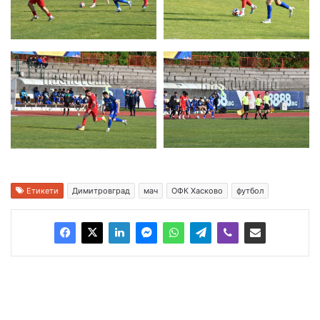
Етикети
Димитровград
мач
ОФК Хасково
футбол