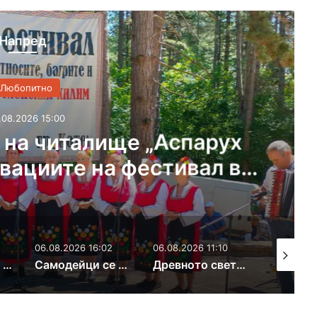
Напред
Любопитно
08.2026 15:00
 на читалище „Аспарух
вациите на фестивал в
Котел
06.08.2026 16:02
06.08.2026 11:10
05.08.202
Съвременните романи най-четени в Регионалната библиотека в Хасково
Самодейци се събират на фолклорен фестивал в Поляново
Древното светилище край Каснаково става сцена на моноспектакъл