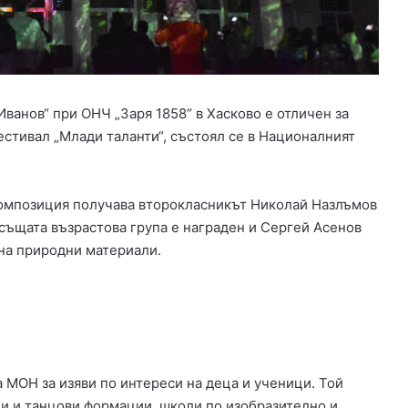
а
н
д
а
н
а
ванов“ при ОНЧ „Заря 1858“ в Хасково е отличен за
з
стивал „Млади таланти“, състоял се в Националният
л
а
т
о
композиция получава второкласникът Николай Назлъмов
и
 същата възрастова група е награден и Сергей Асенов
ц
на природни материали.
и
г
а
р
и
п
р
 МОН за изяви по интереси на деца и ученици. Той
е
ни и танцови формации, школи по изобразително и
з