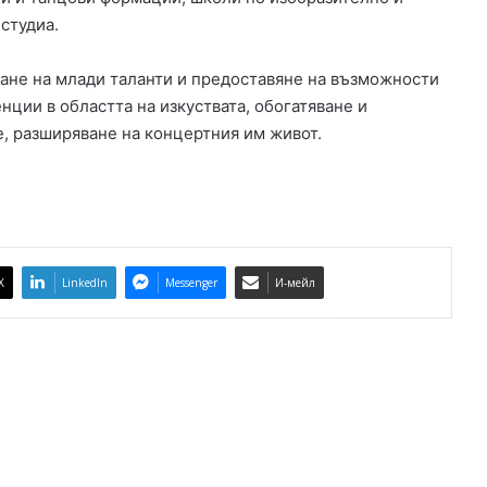
К
студиа.
а
п
ране на млади таланти и предоставяне на възможности
и
енции в областта на изкуствата, обогатяване и
т
е, разширяване на концертния им живот.
а
н
А
н
д
р
е
X
LinkedIn
Messenger
И-мейл
е
в
о