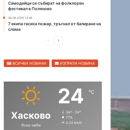
Самодейци се събират на фолклорен
в
фестивал в Поляново
П
о
06.08.2026 13:46
7 екипа гасиха пожар, тръгнал от балиране на
л
слама
я
н
П
С
о
в
р
л
о
е
е
ВСИЧКИ НОВИНИ
ИЗПРАТИ НОВИНА
д
д
и
в
ш
а
24
н
щ
℃
а
а
с
с
Хасково
34º - 24º
т
т
77%
р
р
2.24 km/h
Ясно небе
а
а