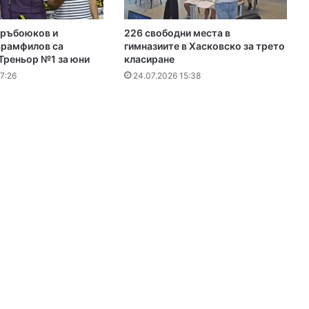
ръбоюков и
226 свободни места в
рамфилов са
гимназиите в Хасковско за трето
Треньор №1 за юни
класиране
7:26
24.07.2026 15:38