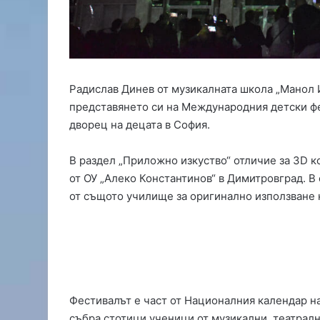
а
н
с
и
р
а
Радислав Динев от музикалната школа „Манол И
н
представянето си на Международния детски фе
е
з
дворец на децата в София.
а
и
В раздел „Приложно изкуство“ отличие за 3D 
з
от ОУ „Алеко Константинов“ в Димитровград. В
г
от същото училище за оригинално използване 
р
а
ж
д
а
н
е
Фестивалът е част от Националния календар на
т
събра стотици ученици от музикални, театрал
о