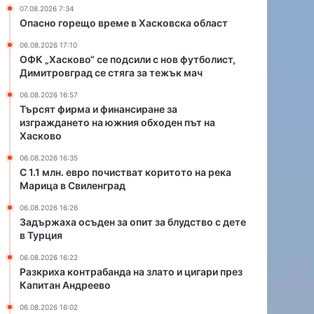
р
м
07.08.2026 7:34
а
е
Опасно горещо време в Хасковска област
т
в
06.08.2026 17:10
н
Х
ОФК „Хасково“ се подсили с нов футболист,
а
а
Димитровград се стяга за тежък мач
ф
с
о
к
06.08.2026 16:57
л
о
Търсят фирма и финансиране за
к
в
изграждането на южния обходен път на
Хасково
л
с
о
к
06.08.2026 16:35
р
а
С 1.1 млн. евро почистват коритото на река
е
о
Марица в Свиленград
н
б
06.08.2026 16:26
ф
л
Задържаха осъден за опит за блудство с дете
е
а
в Турция
с
с
т
т
06.08.2026 16:22
и
Разкриха контрабанда на злато и цигари през
в
Капитан Андреево
а
06.08.2026 16:02
л