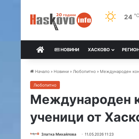
24
НАЧАЛО
НОВИНИ
ХАСКОВО
РЕГИО
Начало
»
Новини
»
Любопитно
»
Международен конк
Любопитно
Международен к
ученици от Хаск
Златка Михайлова
11.05.2026 11:23