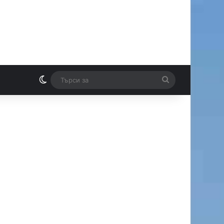
Switch skin
Търси
И
за