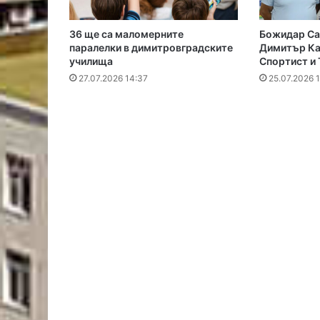
36 ще са маломерните
Божидар Са
паралелки в димитровградските
Димитър Ка
училища
Спортист и 
27.07.2026 14:37
25.07.2026 1