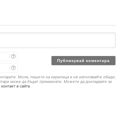
И
м
е
E
m
a
ментарите. Моля, пишете на кирилица и не използвайте обиди,
i
нтари може да бъдат премахнати. Можете да докладвате за
l
 контакт в сайта
.