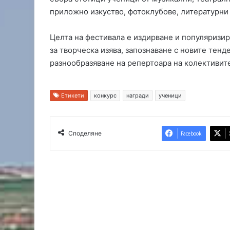
н
приложно изкуство, фотоклубове, литературни 
а
ю
Целта на фестивала е издирване и популяризи
ж
за творческа изява, запознаване с новите тенд
н
разнообразяване на репертоара на колективит
и
я
о
б
Етикети
конкурс
награди
ученици
х
о
д
Споделяне
Facebook
е
н
п
ъ
т
н
а
Х
а