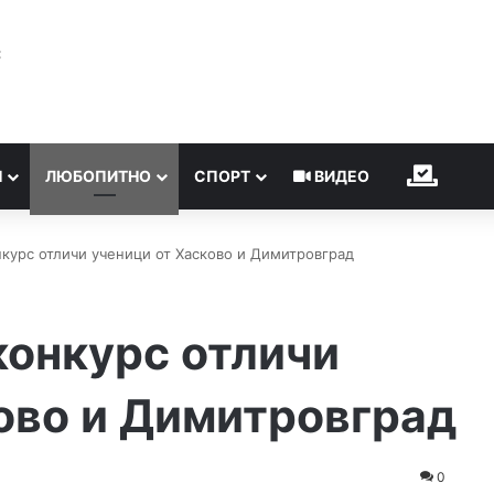
℃
Н
ЛЮБОПИТНО
СПОРТ
ВИДЕО
ИЗБОР
урс отличи ученици от Хасково и Димитровград
онкурс отличи
ово и Димитровград
0