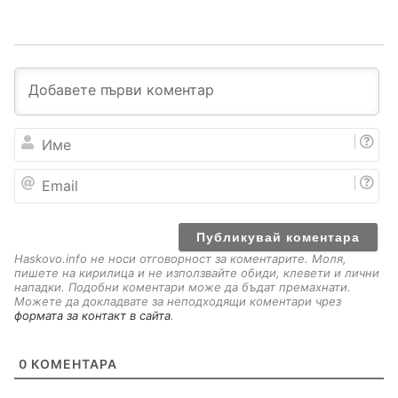
И
м
е
E
m
a
i
l
Haskovo.info не носи отговорност за коментарите. Моля,
пишете на кирилица и не използвайте обиди, клевети и лични
нападки. Подобни коментари може да бъдат премахнати.
Можете да докладвате за неподходящи коментари чрез
формата за контакт в сайта
.
0
КОМЕНТАРА