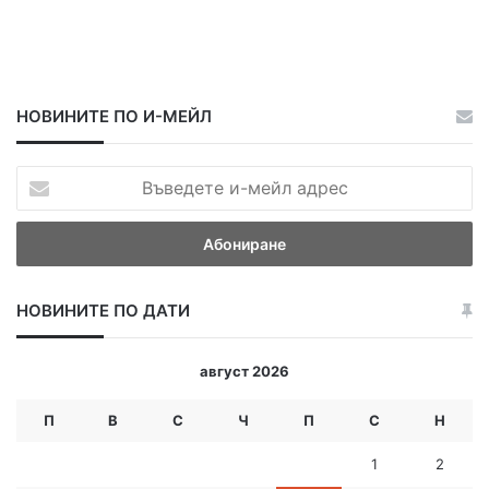
НОВИНИТЕ ПО И-МЕЙЛ
В
ъ
в
е
д
е
НОВИНИТЕ ПО ДАТИ
т
е
и
август 2026
-
м
П
В
С
Ч
П
С
Н
е
й
1
2
л