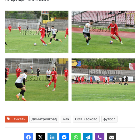
Етикети
Димитровград
мач
ОФК Хасково
футбол