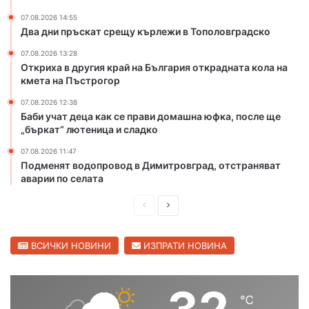
н
р
р
и
07.08.2026 14:55
и
я
Два дни пръскат срещу кърлежи в Тополовградско
с
о
07.08.2026 13:28
к
т
Откриха в другия край на България открадната кола на
о
к
кмета на Пъстрогор
т
р
п
а
07.08.2026 12:38
Баби учат деца как се прави домашна юфка, после ще
о
д
„бъркат“ лютеница и сладко
ж
н
а
а
07.08.2026 11:47
р
т
Подменят водопровод в Димитровград, отстраняват
и
а
аварии по селата
в
к
Х
о
П
С
а
л
р
л
с
а
е
е
ВСИЧКИ НОВИНИ
ИЗПРАТИ НОВИНА
к
н
о
а
д
д
в
к
и
в
с
м
℃
ш
а
к
е