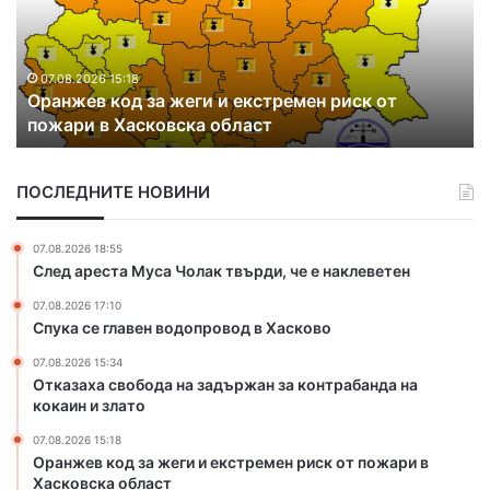
ж
и
е
х
в
а
к
в
07.08.2026 15:18
Оранжев код за жеги и екстремен риск от
о
д
пожари в Хасковска област
д
р
з
у
а
г
ПОСЛЕДНИТЕ НОВИНИ
ж
и
е
я
г
к
07.08.2026 18:55
и
р
След ареста Муса Чолак твърди, че е наклеветен
и
а
07.08.2026 17:10
е
й
Спука се главен водопровод в Хасково
к
н
с
а
07.08.2026 15:34
т
Б
Отказаха свобода на задържан за контрабанда на
р
ъ
кокаин и злато
е
л
07.08.2026 15:18
м
г
Оранжев код за жеги и екстремен риск от пожари в
е
а
Хасковска област