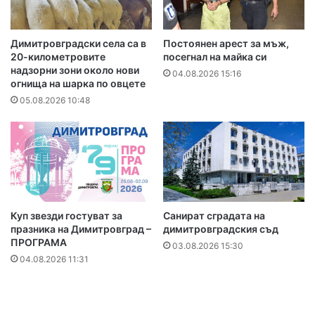
Димитровградски села са в
Постоянен арест за мъж,
20-километровите
посегнал на майка си
надзорни зони около нови
04.08.2026 15:16
огнища на шарка по овцете
05.08.2026 10:48
Куп звезди гостуват за
Санират сградата на
празника на Димитровград –
димитровградския съд
ПРОГРАМА
03.08.2026 15:30
04.08.2026 11:31