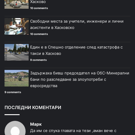
Хасково
10 comments
Свободни места за учители, инженери и лични
асистенти в Хасковско
10 comments
Един е в Спешно отделение след катастрофа с
такси в Хасково
9 comments
Задържаха бивш председател на ОбС-Минерални
бани по разследване за злоупотреби с
евросредства
9 comments
ПОСЛЕДНИ КОМЕНТАРИ
Марк
Да им се спука главата на тези ,аман вече с