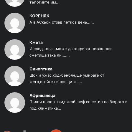
тъпотиите им...
КОРЕНЯК
А в АСкьой отзад петков день......
Кмета
И след това...може да откриват незаконни
сметища,така ли.......
Синоптика
Шок и ужас,код-бенбян,ще умирате от
жега,стойте си вкъщи и т...
Африканеца
Пълни простотии,някой шеф се сетил на бюрото и
под климатика...