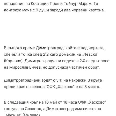
попадения на Костадин Пеев и Тейнур Марем. Те
доиграха мача с 9 души заради два червени картона.
В същото време Димитровград, който е над чертата,
спечели точка след 2:2 като домакин на „Левски“
(Карлово). Димитровградчани водеха с 2:0 след голове
на Мирослав Енчев, но допуснаха частичен обрат.
Димитровградчани водят с 5 т. на Раковски 3 кръга
преди края на сезона. ОФК „Хасково“ е на 8 място.
В следващия кръг на 16 май от 18 часа ОФК „Хасково“
гостува на Созопол, а Димитровград има визита на
„Марица“ (Милево).