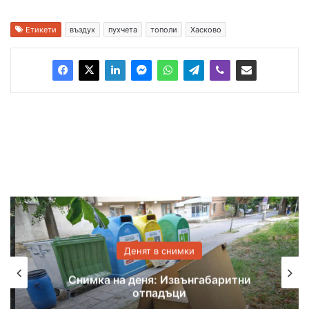
Етикети
въздух
пухчета
тополи
Хасково
Денят в снимки
Снимка на деня: Извънгабаритни
отпадъци