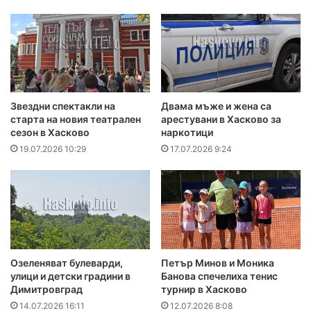
Звездни спектакли на
Двама мъже и жена са
старта на новия театрален
арестувани в Хасково за
сезон в Хасково
наркотици
19.07.2026 10:29
17.07.2026 9:24
Озеленяват булеварди,
Петър Минов и Моника
улици и детски градини в
Банова спечелиха тенис
Димитровград
турнир в Хасково
14.07.2026 16:11
12.07.2026 8:08