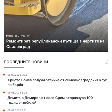
е
п
м
у
о
к
н
а
т
с
и
е
р
г
08.08.2026 8:11
-
Ремонтират републикански пътища в чертите на
а
л
Свиленград
т
а
р
в
е
е
ПОСЛЕДНИТЕ НОВИНИ
п
н
у
в
б
о
08.08.2026 8:38
л
д
Христо Бонев получи отличие от симеоновградския клуб
и
о
по борба
к
п
08.08.2026 8:26
а
р
Димитър Демиров от село Срем отпразнува 100-
н
о
годишен юбилей
с
в
к
о
08.08.2026 8:11