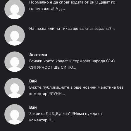
Нормално е да спрат водата от ВиК! Дават го
голяма жега! А д...
На пъска или на тиква ще залагат асфалта?...
Анатема
Всички които крадат и тормозят народа СЪС
СИГУРНОСТ ЩЕ СИ ПО...
Вай
Вижте публикациите,в още новини.Наистина без
коментар!!!ЛУНН...
Вай
Закриха ДЦЗ,,Вулкан"!!!Няма нужда от
коментар!!!...