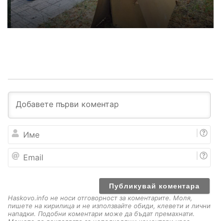
И
м
е
E
m
a
i
l
Haskovo.info не носи отговорност за коментарите. Моля,
пишете на кирилица и не използвайте обиди, клевети и лични
нападки. Подобни коментари може да бъдат премахнати.