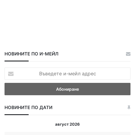
НОВИНИТЕ ПО И-МЕЙЛ
В
ъ
в
е
д
е
НОВИНИТЕ ПО ДАТИ
т
е
и
август 2026
-
м