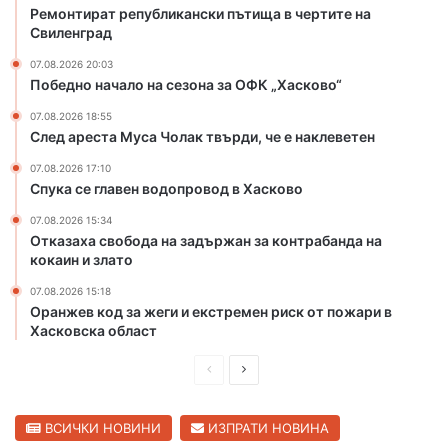
и
д
Ремонтират републикански пътища в чертите на
п
Свиленград
в
ъ
Х
07.08.2026 20:03
т
а
Победно начало на сезона за ОФК „Хасково“
и
с
щ
к
07.08.2026 18:55
След ареста Муса Чолак твърди, че е наклеветен
а
о
в
в
07.08.2026 17:10
ч
о
Спука се главен водопровод в Хасково
е
р
07.08.2026 15:34
Отказаха свобода на задържан за контрабанда на
т
кокаин и злато
и
т
07.08.2026 15:18
е
Оранжев код за жеги и екстремен риск от пожари в
н
Хасковска област
а
С
П
С
в
р
л
и
е
е
ВСИЧКИ НОВИНИ
ИЗПРАТИ НОВИНА
л