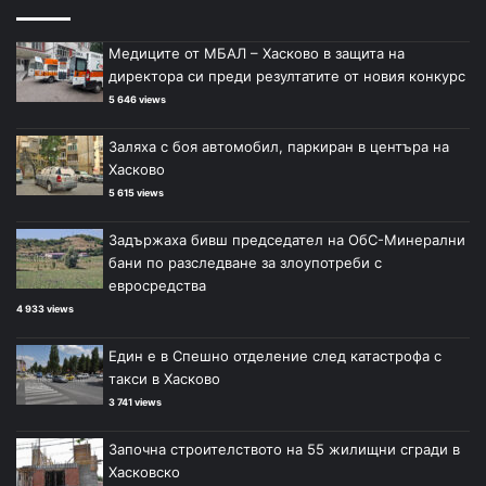
Медиците от МБАЛ – Хасково в защита на
директора си преди резултатите от новия конкурс
5 646 views
Заляха с боя автомобил, паркиран в центъра на
Хасково
5 615 views
Задържаха бивш председател на ОбС-Минерални
бани по разследване за злоупотреби с
евросредства
4 933 views
Един е в Спешно отделение след катастрофа с
такси в Хасково
3 741 views
Започна строителството на 55 жилищни сгради в
Хасковско