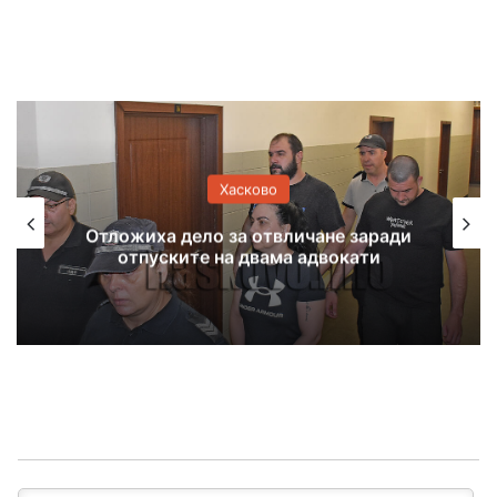
Хасково
Отложиха дело за отвличане заради
отпуските на двама адвокати