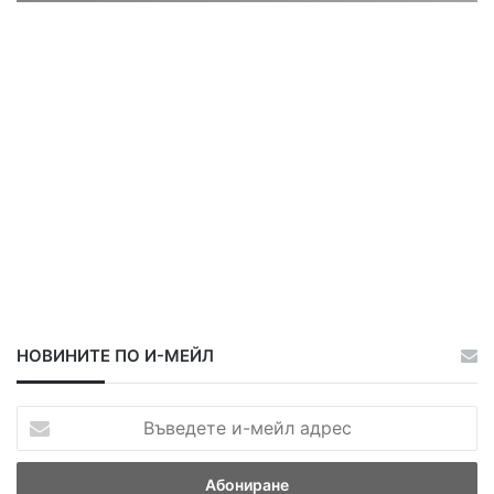
ц
ц
а
а
НОВИНИТЕ ПО И-МЕЙЛ
В
ъ
в
е