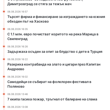
с
н
Димитровград се стяга за тежък мач
т
д
06.08.2026 16:57
в
а
Търсят фирма и финансиране за изграждането на южния
а
н
обходен път на Хасково
т
а
к
з
06.08.2026 16:35
о
л
С 1.1 млн. евро почистват коритото на река Марица в
р
Свиленград
а
и
т
06.08.2026 16:26
т
о
Задържаха осъден за опит за блудство с дете в Турция
о
и
т
ц
06.08.2026 16:22
Разкриха контрабанда на злато и цигари през Капитан
о
и
Андреево
н
г
а
а
06.08.2026 16:02
р
р
Самодейци се събират на фолклорен фестивал в
е
и
Поляново
к
п
06.08.2026 13:46
а
р
7 екипа гасиха пожар, тръгнал от балиране на слама
М
е
а
з
06.08.2026 13:08