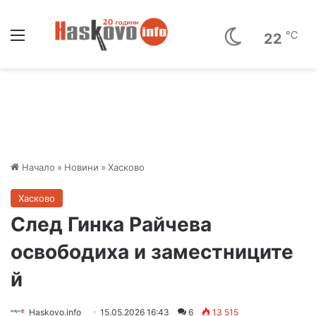
Меню
℃
22
Начало
»
Новини
»
Хасково
Хасково
След Гинка Райчева
освободиха и заместниците
й
Haskovo.info
15.05.2026 16:43
6
13 515