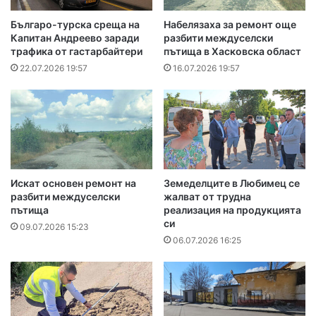
Българо-турска среща на
Набелязаха за ремонт още
Капитан Андреево заради
разбити междуселски
трафика от гастарбайтери
пътища в Хасковска област
22.07.2026 19:57
16.07.2026 19:57
Искат основен ремонт на
Земеделците в Любимец се
разбити междуселски
жалват от трудна
пътища
реализация на продукцията
си
09.07.2026 15:23
06.07.2026 16:25