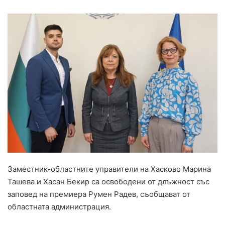
Заместник-областните управители на Хасково Марина
Ташева и Хасан Бекир са освободени от длъжност със
заповед на премиера Румен Радев, съобщават от
областната администрация.