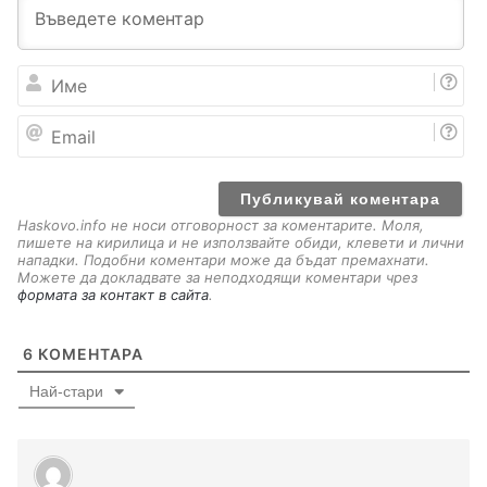
И
м
е
E
m
a
i
l
Haskovo.info не носи отговорност за коментарите. Моля,
пишете на кирилица и не използвайте обиди, клевети и лични
нападки. Подобни коментари може да бъдат премахнати.
Можете да докладвате за неподходящи коментари чрез
формата за контакт в сайта
.
6
КОМЕНТАРА
Най-стари