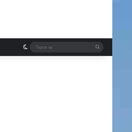
Switch skin
Търси
И
за