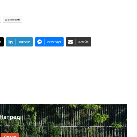
шампион
X
LinkedIn
Messenger
И-мейл
Напред
Спорт