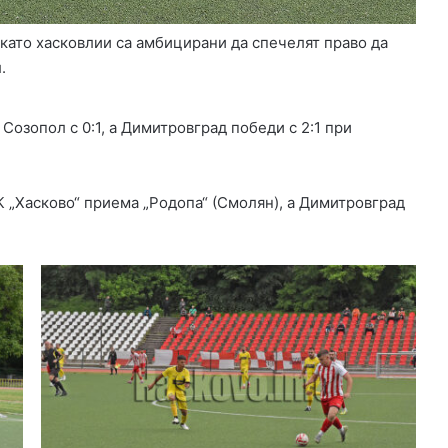
 като хасковлии са амбицирани да спечелят право да
.
 Созопол с 0:1, а Димитровград победи с 2:1 при
К „Хасково“ приема „Родопа“ (Смолян), а Димитровград