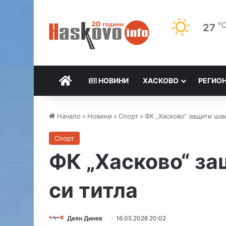
27
НАЧАЛО
НОВИНИ
ХАСКОВО
РЕГИО
Начало
»
Новини
»
Спорт
»
ФК „Хасково“ защити ша
Спорт
ФК „Хасково“ з
си титла
Деян Динев
16.05.2026 20:02