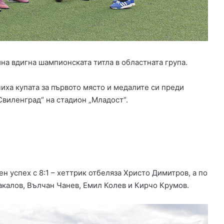
т
с
е
л
о
С
ина вдигна шампионската титла в областната група.
р
е
м
ха купата за първото място и медалите си преди
о
Свиленград“ на стадион „Младост“.
т
п
р
а
з
н
у
н успех с 8:1 – хеттрик отбеляза Христо Димитров, а по
в
акалов, Вълчан Чанев, Емил Колев и Кирчо Крумов.
а
1
0
0