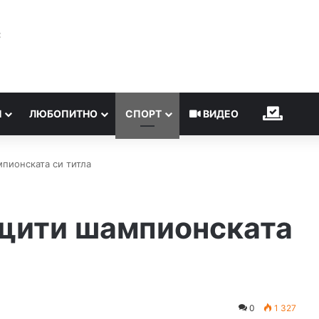
℃
Н
ЛЮБОПИТНО
СПОРТ
ВИДЕО
ИЗБОР
мпионската си титла
ащити шампионската
0
1 327