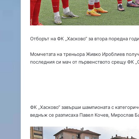
ч
и
о
т
л
и
Отборът на ФК „Хасково“ за втора поредна год
ч
и
е
Момчетата на треньора Живко Ироблиев получи
о
последния си мач от първенството срещу ФК „
т
с
и
м
е
о
н
ФК „Хасково“ завърши шампионата с категориче
о
веднъж се разписаха Павел Кочев, Мирослав Б
в
г
р
а