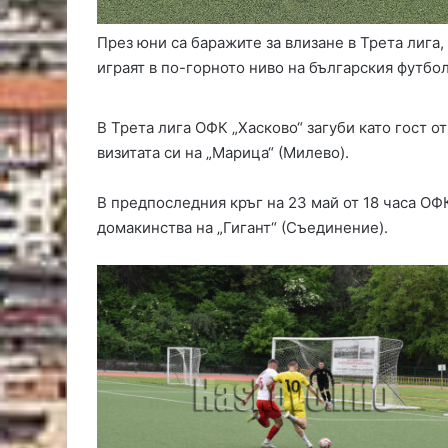
През юни са баражите за влизане в Трета лига,
играят в по-горното ниво на българския футбол
В Трета лига ОФК „Хасково“ загуби като гост от
визитата си на „Марица“ (Милево).
В предпоследния кръг на 23 май от 18 часа ОФ
домакинства на „Гигант“ (Съединение).