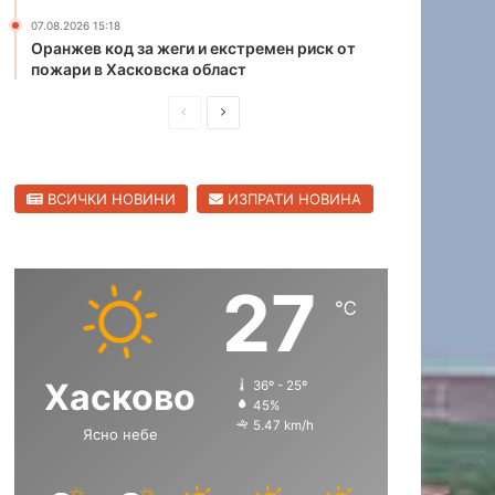
н
07.08.2026 15:18
а
Оранжев код за жеги и екстремен риск от
С
пожари в Хасковска област
в
П
С
и
л
р
л
е
е
е
н
ВСИЧКИ НОВИНИ
ИЗПРАТИ НОВИНА
д
д
г
р
и
в
а
ш
а
д
27
н
щ
℃
а
а
с
с
Хасково
36º - 25º
т
т
45%
р
р
5.47 km/h
Ясно небе
а
а
н
н