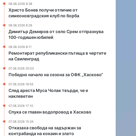
л
д
08.08.2026 8:38
и
о
Христо Бонев получи отличие от
к
п
симеоновградския клуб по борба
а
р
08.08.2026 8:26
н
о
Димитър Демиров от село Срем отпразнува
с
в
100-годишен юбилей
к
о
и
д
08.08.2026 8:11
п
в
Ремонтират републикански пътища в чертите
на Свиленград
ъ
Х
т
а
07.08.2026 20:03
и
с
Победно начало на сезона за ОФК „Хасково“
щ
к
а
о
07.08.2026 18:55
След ареста Муса Чолак твърди, че е
в
в
наклеветен
ч
о
е
07.08.2026 17:10
р
Спука се главен водопровод в Хасково
т
07.08.2026 15:34
и
Отказаха свобода на задържан за
т
контрабанда на кокаин и злато
е