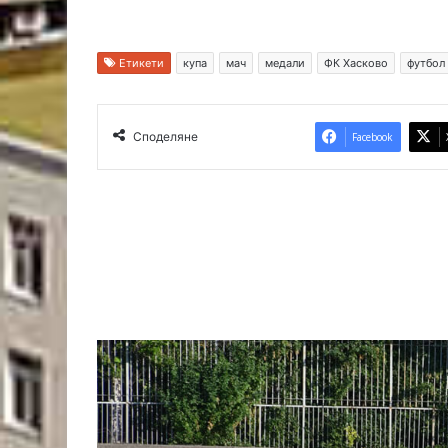
Етикети
купа
мач
медали
ФК Хасково
футбол
Споделяне
Facebook