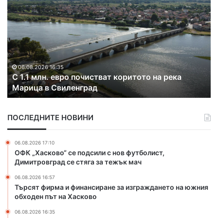
1
а
.
з
1
к
м
р
л
и
н
х
.
а
06.08.2026 16:35
С 1.1 млн. евро почистват коритото на река
е
к
Марица в Свиленград
в
о
р
н
о
т
ПОСЛЕДНИТЕ НОВИНИ
п
р
о
а
ч
б
06.08.2026 17:10
и
а
ОФК „Хасково“ се подсили с нов футболист,
с
н
Димитровград се стяга за тежък мач
т
д
06.08.2026 16:57
в
а
Търсят фирма и финансиране за изграждането на южния
а
н
обходен път на Хасково
т
а
к
з
06.08.2026 16:35