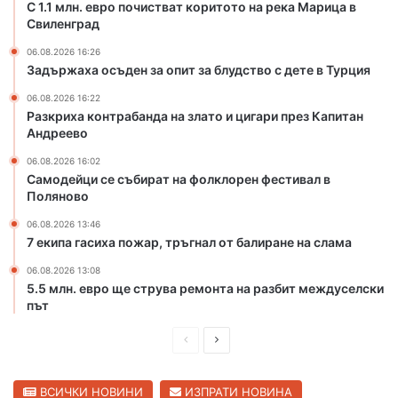
о
л
С 1.1 млн. евро почистват коритото на река Марица в
р
Свиленград
а
и
т
06.08.2026 16:26
т
о
Задържаха осъден за опит за блудство с дете в Турция
о
и
т
ц
06.08.2026 16:22
Разкриха контрабанда на злато и цигари през Капитан
о
и
Андреево
н
г
а
а
06.08.2026 16:02
р
р
Самодейци се събират на фолклорен фестивал в
е
и
Поляново
к
п
06.08.2026 13:46
а
р
7 екипа гасиха пожар, тръгнал от балиране на слама
М
е
а
з
06.08.2026 13:08
р
К
5.5 млн. евро ще струва ремонта на разбит междуселски
и
а
път
ц
п
а
П
С
и
в
т
р
л
С
а
е
е
ВСИЧКИ НОВИНИ
ИЗПРАТИ НОВИНА
в
н