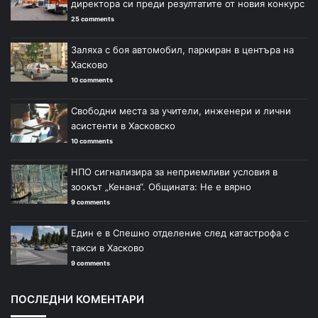
директора си преди резултатите от новия конкурс
25 comments
Заляха с боя автомобил, паркиран в центъра на
Хасково
10 comments
Свободни места за учители, инженери и лични
асистенти в Хасковско
10 comments
НПО сигнализира за неприемливи условия в
зоокът „Кенана“. Общината: Не е вярно
9 comments
Един е в Спешно отделение след катастрофа с
такси в Хасково
9 comments
ПОСЛЕДНИ КОМЕНТАРИ