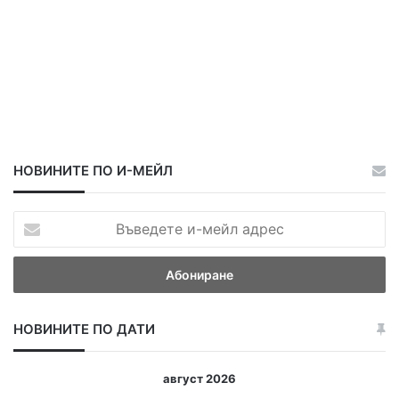
НОВИНИТЕ ПО И-МЕЙЛ
В
ъ
в
е
д
е
НОВИНИТЕ ПО ДАТИ
т
е
и
август 2026
-