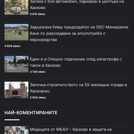
Заляха с боя автомобил, паркиран в центъра на
Хасково
5 615 views
Задържаха бивш председател на ОбС-Минерални
бани по разследване за злоупотреби с
евросредства
4 926 views
Един е в Спешно отделение след катастрофа с
такси в Хасково
3 739 views
Започна строителството на 55 жилищни сгради в
Хасковско
3 633 views
НАЙ-КОМЕНТИРАНИТЕ
Медиците от МБАЛ – Хасково в защита на