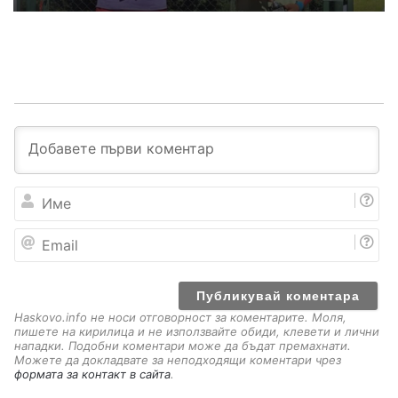
И
м
е
E
m
a
i
l
Haskovo.info не носи отговорност за коментарите. Моля,
пишете на кирилица и не използвайте обиди, клевети и лични
нападки. Подобни коментари може да бъдат премахнати.
Можете да докладвате за неподходящи коментари чрез
формата за контакт в сайта
.