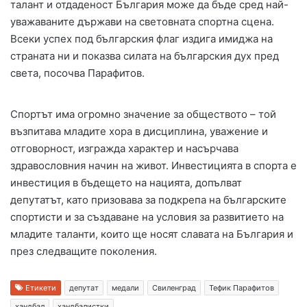
талант и отдаденост България може да бъде сред най-
уважаваните държави на световната спортна сцена.
Всеки успех под българския флаг издига имиджа на
страната ни и показва силата на българския дух пред
света, посочва Парафитов.
Спортът има огромно значение за обществото – той
възпитава младите хора в дисциплина, уважение и
отговорност, изгражда характер и насърчава
здравословния начин на живот. Инвестицията в спорта е
инвестиция в бъдещето на нацията, допълват
депутатът, като призовава за подкрепа на българските
спортисти и за създаване на условия за развитието на
младите таланти, които ще носят славата на България и
през следващите поколения.
Етикети
депутат
медали
Свиленград
Тефик Парафитов
хандбал
хандбалистки