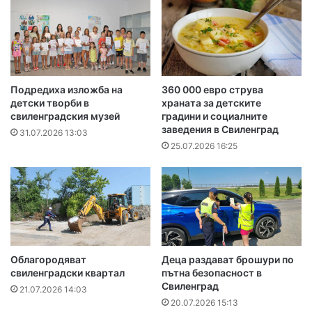
Подредиха изложба на
360 000 евро струва
детски творби в
храната за детските
свиленградския музей
градини и социалните
заведения в Свиленград
31.07.2026 13:03
25.07.2026 16:25
Облагородяват
Деца раздават брошури по
свиленградски квартал
пътна безопасност в
Свиленград
21.07.2026 14:03
20.07.2026 15:13