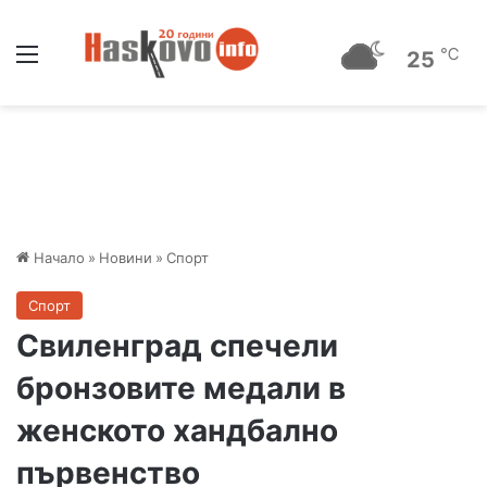
Меню
℃
25
Начало
»
Новини
»
Спорт
Спорт
Свиленград спечели
бронзовите медали в
женското хандбално
първенство