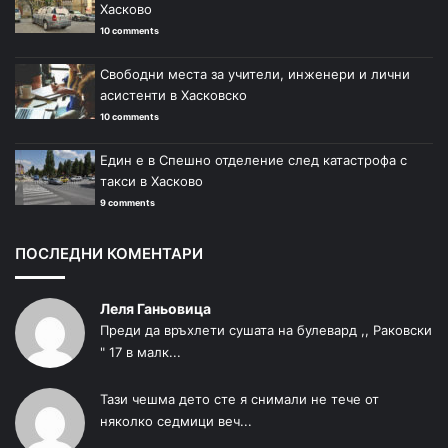
Хасково
10 comments
Свободни места за учители, инженери и лични
асистенти в Хасковско
10 comments
Един е в Спешно отделение след катастрофа с
такси в Хасково
9 comments
ПОСЛЕДНИ КОМЕНТАРИ
Леля Ганьовица
Преди да връхлети сушата на булевард ,, Раковски
" 17 в малк...
Тази чешма дето сте я снимали не тече от
няколко седмици веч...