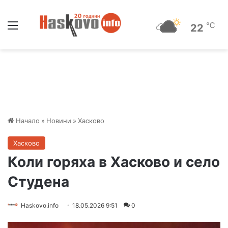
Меню
℃
22
Начало
»
Новини
»
Хасково
Хасково
Коли горяха в Хасково и село
Студена
Haskovo.info
18.05.2026 9:51
0