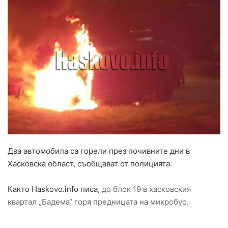
Два автомобила са горели през почивните дни в
Хасковска област, съобщават от полицията.
Както Haskovo.info писа,
до блок 19 в хасковския
квартал „Бадема“ горя предницата на микробус.