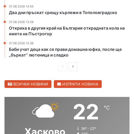
а
а
07.08.2026 14:55
ю
с
Два дни пръскат срещу кърлежи в Тополовградско
ф
к
к
о
07.08.2026 13:28
а
Откриха в другия край на България открадната кола на
в
кмета на Пъстрогор
,
о
п
“
07.08.2026 12:38
о
Баби учат деца как се прави домашна юфка, после ще
с
„бъркат“ лютеница и сладко
л
е
П
С
щ
р
л
е
е
е
ВСИЧКИ НОВИНИ
ИЗПРАТИ НОВИНА
„
б
д
д
ъ
и
в
22
р
℃
ш
а
к
а
н
щ
т
а
а
“
Хасково
36º - 22º
с
с