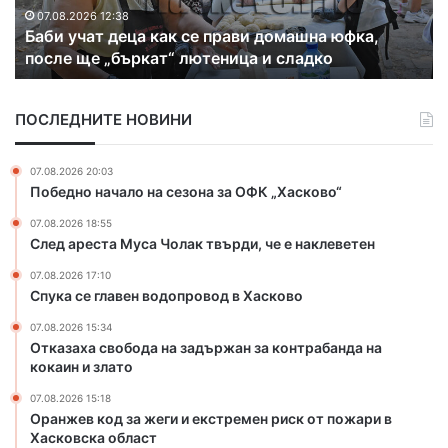
т
н
07.08.2026 12:38
Баби учат деца как се прави домашна юфка,
д
а
после ще „бъркат“ лютеница и сладко
е
ч
ц
а
а
л
ПОСЛЕДНИТЕ НОВИНИ
к
о
а
н
к
а
07.08.2026 20:03
с
с
Победно начало на сезона за ОФК „Хасково“
е
е
07.08.2026 18:55
п
з
След ареста Муса Чолак твърди, че е наклеветен
р
о
а
н
07.08.2026 17:10
в
а
Спука се главен водопровод в Хасково
и
з
07.08.2026 15:34
д
а
Отказаха свобода на задържан за контрабанда на
о
О
кокаин и злато
м
Ф
а
К
07.08.2026 15:18
ш
„
Оранжев код за жеги и екстремен риск от пожари в
н
Х
Хасковска област