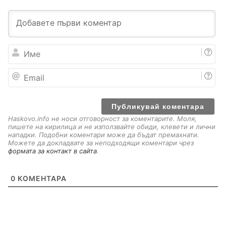
И
м
е
E
m
a
i
l
Haskovo.info не носи отговорност за коментарите. Моля,
пишете на кирилица и не използвайте обиди, клевети и лични
нападки. Подобни коментари може да бъдат премахнати.
Можете да докладвате за неподходящи коментари чрез
формата за контакт в сайта
.
0
КОМЕНТАРА