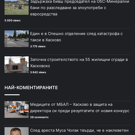
Задържаха бивш председател на ОбС-Минерални
бани по разследване за злоупотреби с
евросредства
5 050 views
Един е в Спешно отделение след катастрофа с
такси в Хасково
3 775 views
Започна строителството на 55 жилищни сгради в
Хасковско
3 642 views
НАЙ-КОМЕНТИРАНИТЕ
Медиците от МБАЛ – Хасково в защита на
директора си преди резултатите от новия конкурс
26 comments
След ареста Муса Чолак твърди, че е наклеветен