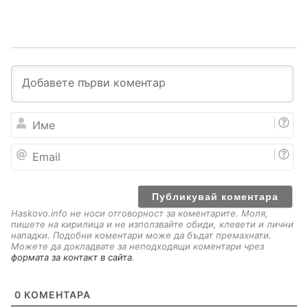
И
м
е
E
m
a
i
l
Haskovo.info не носи отговорност за коментарите. Моля,
пишете на кирилица и не използвайте обиди, клевети и лични
нападки. Подобни коментари може да бъдат премахнати.
Можете да докладвате за неподходящи коментари чрез
формата за контакт в сайта
.
0
КОМЕНТАРА