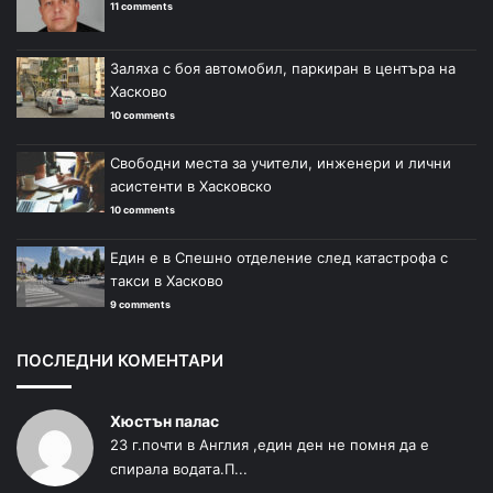
11 comments
Заляха с боя автомобил, паркиран в центъра на
Хасково
10 comments
Свободни места за учители, инженери и лични
асистенти в Хасковско
10 comments
Един е в Спешно отделение след катастрофа с
такси в Хасково
9 comments
ПОСЛЕДНИ КОМЕНТАРИ
Хюстън палас
23 г.почти в Англия ,един ден не помня да е
спирала водата.П...