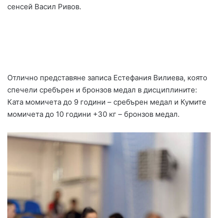
сенсей Васил Ривов.
Отлично представяне записа Естефания Вилиева, която
спечели сребърен и бронзов медал в дисциплините:
Ката момичета до 9 години – сребърен медал и Кумите
момичета до 10 години +30 кг – бронзов медал.