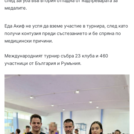
след загуба във втория отпадна от надпреварата за
медалите.
Еда Акиф не успя да вземе участие в турнира, след като
получи контузия преди състезанието и бе спряна по
медицински причини.
Международният турнир събра 23 клуба и 460
участници от България и Румъния.