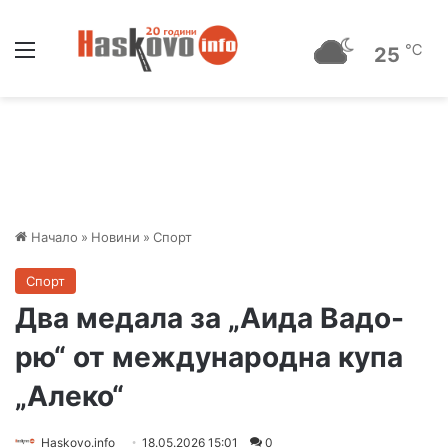
Меню
℃
25
Начало
»
Новини
»
Спорт
Спорт
Два медала за „Аида Вадо-
рю“ от международна купа
„Алеко“
Haskovo.info
18.05.2026 15:01
0