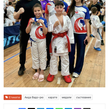
Етикети
Аида Вадо-рю
карате
медали
състезание