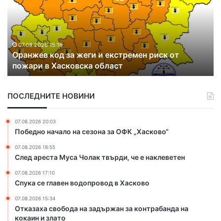
н
р
ж
и
е
х
в
а
к
в
07.08.2026 15:18
Оранжев код за жеги и екстремен риск от
о
д
пожари в Хасковска област
д
р
з
у
а
г
ПОСЛЕДНИТЕ НОВИНИ
ж
и
е
я
г
к
07.08.2026 20:03
и
р
Победно начало на сезона за ОФК „Хасково“
и
а
07.08.2026 18:55
е
й
След ареста Муса Чолак твърди, че е наклеветен
к
н
с
а
07.08.2026 17:10
т
Б
Спука се главен водопровод в Хасково
р
ъ
07.08.2026 15:34
е
л
Отказаха свобода на задържан за контрабанда на
м
г
кокаин и злато
е
а