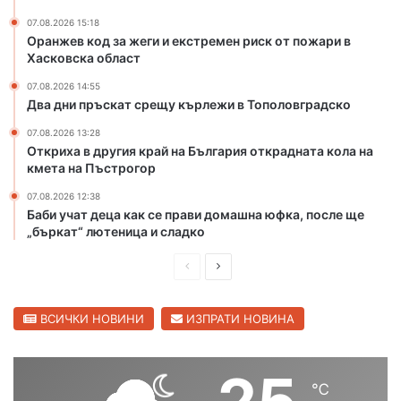
н
р
07.08.2026 15:18
р
и
Оранжев код за жеги и екстремен риск от пожари в
и
я
Хасковска област
с
о
07.08.2026 14:55
к
т
Два дни пръскат срещу кърлежи в Тополовградско
о
к
т
р
07.08.2026 13:28
п
Откриха в другия край на България открадната кола на
а
кмета на Пъстрогор
о
д
ж
н
07.08.2026 12:38
а
а
Баби учат деца как се прави домашна юфка, после ще
р
т
„бъркат“ лютеница и сладко
и
а
в
к
П
С
Х
о
р
л
а
л
е
е
ВСИЧКИ НОВИНИ
ИЗПРАТИ НОВИНА
с
а
к
н
д
д
о
а
и
в
в
к
℃
ш
а
с
м