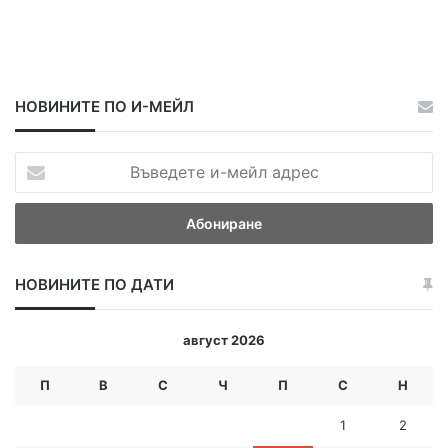
НОВИНИТЕ ПО И-МЕЙЛ
В
ъ
в
е
д
е
НОВИНИТЕ ПО ДАТИ
т
е
и
август 2026
-
м
П
В
С
Ч
П
С
Н
е
й
1
2
л