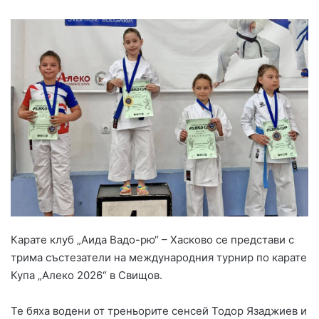
Карате клуб „Аида Вадо-рю“ – Хасково се представи с
трима състезатели на международния турнир по карате
Купа „Алеко 2026“ в Свищов.
Те бяха водени от треньорите сенсей Тодор Язаджиев и