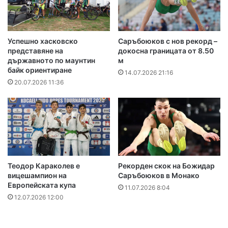
Успешно хасковско
Саръбоюков с нов рекорд –
представяне на
докосна границата от 8.50
държавното по маунтин
м
байк ориентиране
14.07.2026 21:16
20.07.2026 11:36
Теодор Караколев е
Рекорден скок на Божидар
вицешампион на
Саръбоюков в Монако
Европейската купа
11.07.2026 8:04
12.07.2026 12:00