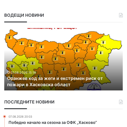
ВОДЕЩИ НОВИНИ
О
О
р
т
а
к
н
р
ж
и
е
х
в
а
к
в
07.08.2026 15:18
Оранжев код за жеги и екстремен риск от
о
д
пожари в Хасковска област
д
р
з
у
а
г
ПОСЛЕДНИТЕ НОВИНИ
ж
и
е
я
г
к
07.08.2026 20:03
и
р
Победно начало на сезона за ОФК „Хасково“
и
а