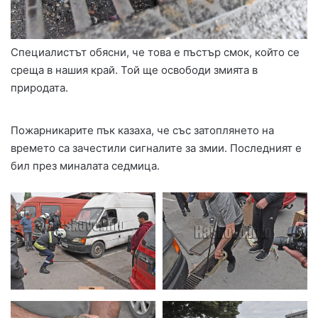
Специалистът обясни, че това е пъстър смок, който се
среща в нашия край. Той ще освободи змията в
природата.
Пожарникарите пък казаха, че със затоплянето на
времето са зачестили сигналите за змии. Последният е
бил през миналата седмица.