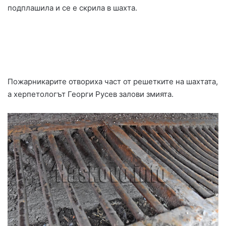
подплашила и се е скрила в шахта.
Пожарникарите отвориха част от решетките на шахтата,
а херпетологът Георги Русев залови змията.