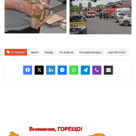
Етикети
змия
пазар
пожарна
пожарникари
херпетолог