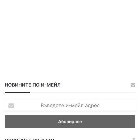
р
НОВИНИТЕ ПО И-МЕЙЛ
В
ъ
в
е
д
е