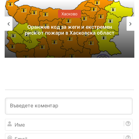
Хасково
Оранжев код за жеги и екстремен
риск от пожари в Хасковска област
И
м
е
E