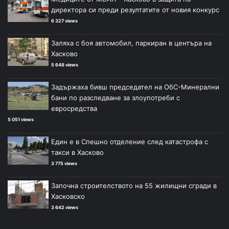
директора си преди резултатите от новия конкурс
6 327 views
Заляха с боя автомобил, паркиран в центъра на
Хасково
5 648 views
Задържаха бивш председател на ОбС-Минерални
бани по разследване за злоупотреби с
евросредства
5 051 views
Един е в Спешно отделение след катастрофа с
такси в Хасково
3 775 views
Започна строителството на 55 жилищни сгради в
Хасковско
3 642 views