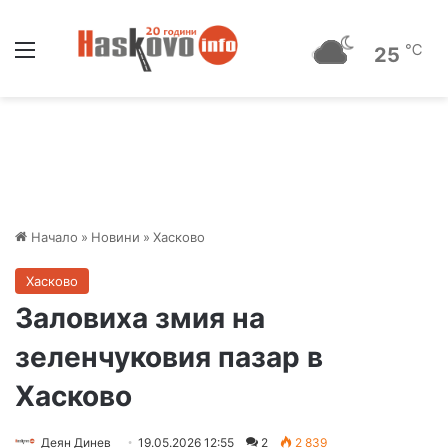
Меню
℃
25
Начало
»
Новини
»
Хасково
Хасково
Заловиха змия на
зеленчуковия пазар в
Хасково
Деян Динев
19.05.2026 12:55
2
2 839