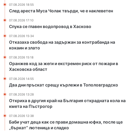
07.08.2026 18:55
е
й
След ареста Муса Чолак твърди, че е наклеветен
к
н
с
а
07.08.2026 17:10
т
Б
Спука се главен водопровод в Хасково
р
ъ
07.08.2026 15:34
е
л
Отказаха свобода на задържан за контрабанда на
м
г
кокаин и злато
е
а
н
р
07.08.2026 15:18
р
и
Оранжев код за жеги и екстремен риск от пожари в
и
я
Хасковска област
с
о
07.08.2026 14:55
к
т
Два дни пръскат срещу кърлежи в Тополовградско
о
к
т
р
07.08.2026 13:28
п
Откриха в другия край на България открадната кола на
а
кмета на Пъстрогор
о
д
ж
н
07.08.2026 12:38
а
а
Баби учат деца как се прави домашна юфка, после ще
р
т
„бъркат“ лютеница и сладко
и
а