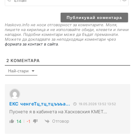
m
a
i
l
Haskovo.info не носи отговорност за коментарите. Моля,
пишете на кирилица и не използвайте обиди, клевети и лични
нападки. Подобни коментари може да бъдат премахнати.
Можете да докладвате за неподходящи коментари чрез
формата за контакт в сайта
.
2
КОМЕНТАРА
Най-стари
ЕКС ченгеТц,тц,тцъъъа...
19.05.2026 13:52 13:52
Пуснете я в кабинета на Хасковския КМЕТ…
Отговор
14
-1