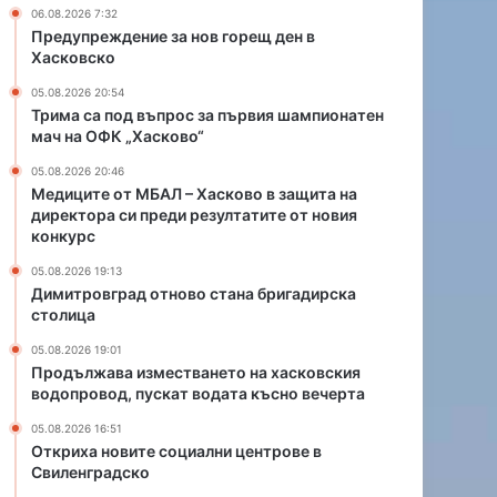
т
а
06.08.2026 7:32
в
н
Предупреждение за нов горещ ден в
а
о
Хасковско
н
в
05.08.2026 20:54
е
г
Трима са под въпрос за първия шампионатен
т
о
мач на ОФК „Хасково“
о
р
н
е
05.08.2026 20:46
а
щ
Медиците от МБАЛ – Хасково в защита на
директора си преди резултатите от новия
х
д
конкурс
а
е
с
н
05.08.2026 19:13
к
в
Димитровград отново стана бригадирска
о
Х
столица
в
а
05.08.2026 19:01
с
с
Продължава изместването на хасковския
к
к
водопровод, пускат водата късно вечерта
и
о
я
в
05.08.2026 16:51
в
с
Откриха новите социални центрове в
о
Свиленградско
к
д
о