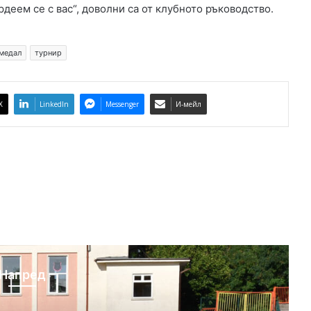
деем се с вас“, доволни са от клубното ръководство.
л
и
ц
медал
турнир
а
X
LinkedIn
Messenger
И-мейл
Напред