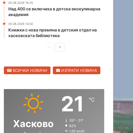
05.08.2026 16:25
о
Над 400 се включиха в детска екокулинарна
п
академия
р
о
05.08.2026 14:50
Книжки с нова премяна в детския отдел на
в
хасковската библиотека
о
д
П
С
,
п
р
л
у
е
е
с
ВСИЧКИ НОВИНИ
ИЗПРАТИ НОВИНА
д
д
к
а
и
в
т
ш
а
в
21
н
щ
о
℃
д
а
а
а
с
с
т
Хасково
35º - 21º
т
т
а
62%
к
р
р
1.65 km/h