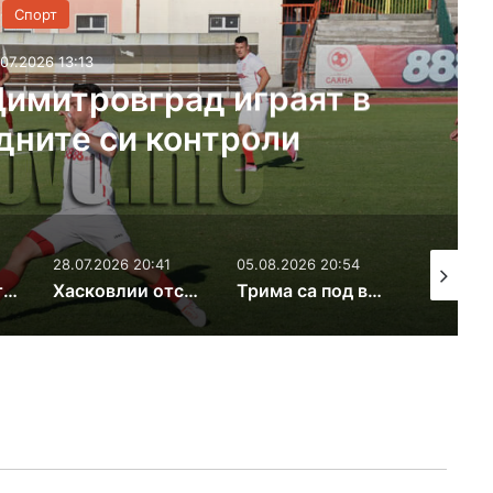
Спорт
07.2026 10:35
уб в Маджарово получи
ва подкрепа
05.08.2026 20:54
01.08.2026 17:10
01.08.202
Хасковлии отстъпиха в приятелския мач с отбора от Комотини
Трима са под въпрос за първия шампионатен мач на ОФК „Хасково“
Нова титла за Мартин Бонев от международен турнир