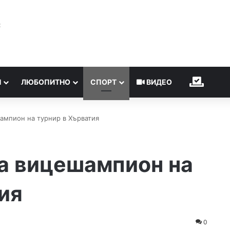
℃
Н
ЛЮБОПИТНО
СПОРТ
ВИДЕО
ИЗБОР
ампион на турнир в Хърватия
на вицешампион на
ия
0