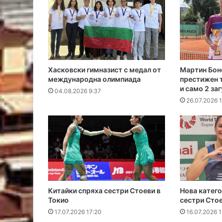
Хасковски гимназист с медал от
Мартин Бон
международна олимпиада
престижен т
и само 2 за
04.08.2026 9:37
26.07.2026 
Китайки спряха сестри Стоеви в
Нова катего
Токио
сестри Стое
17.07.2026 17:20
16.07.2026 1