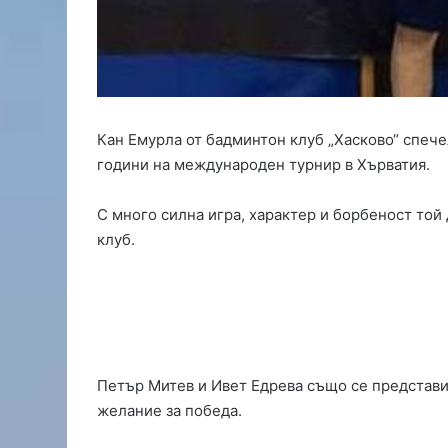
Х
а
с
к
о
в
о
Кан Емурла от бадминтон клуб „Хасково“ спеч
в
години на международен турнир в Хърватия.
з
а
С много силна игра, характер и борбеност той
щ
и
клуб.
т
а
н
а
д
и
р
Петър Митев и Ивет Едрева също се представих
е
желание за победа.
к
т