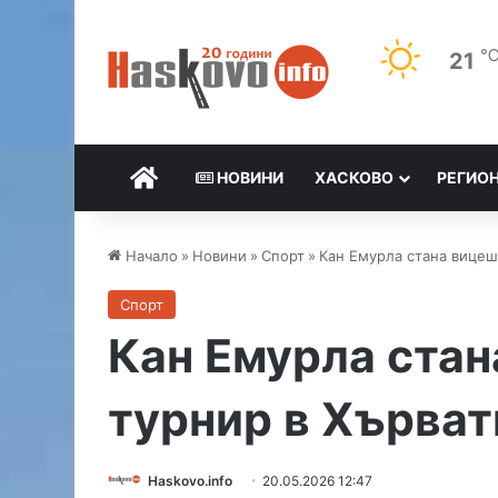
21
НАЧАЛО
НОВИНИ
ХАСКОВО
РЕГИО
Начало
»
Новини
»
Спорт
»
Кан Емурла стана вицеш
Спорт
Кан Емурла ста
турнир в Хърват
Haskovo.info
20.05.2026 12:47