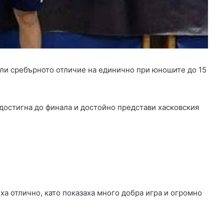
о
в
о
с
т
а
н
ели сребърното отличие на единично при юношите до 15
а
б
р
 достигна до финала и достойно представи хасковския
и
г
а
д
и
р
с
к
а
а отлично, като показаха много добра игра и огромно
с
т
о