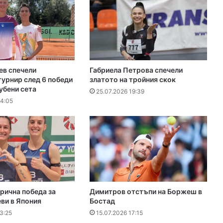
ев спечели
Габриела Петрова спечели
урнир след 6 победи
златото на тройния скок
губени сета
25.07.2026 19:39
14:05
рична победа за
Димитров отстъпи на Боржеш в
ви в Япония
Бостад
3:25
15.07.2026 17:15