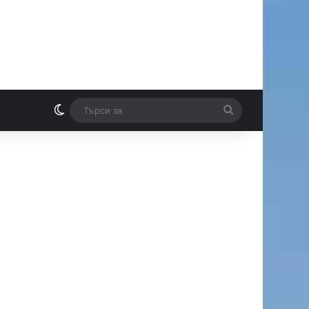
Switch skin
Търси
И
за