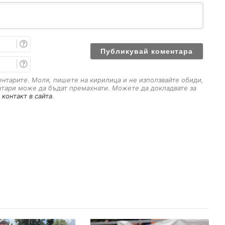
И
м
е
E
m
a
ментарите. Моля, пишете на кирилица и не използвайте обиди,
i
нтари може да бъдат премахнати. Можете да докладвате за
l
 контакт в сайта
.