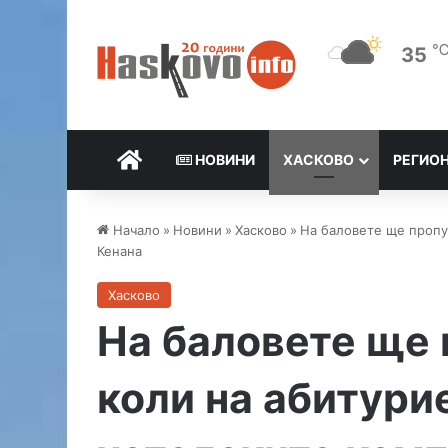
35
НАЧАЛО
НОВИНИ
ХАСКОВО
РЕГИО
Начало
»
Новини
»
Хасково
»
На баловете ще пропу
Кенана
Хасково
На баловете ще 
коли на абитури