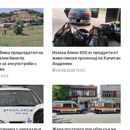
бивш председател на
Иззеха близо 600 кг продукти от
лни бани по
животински произход на Капитан
 за злоупотреби с
Андреево
ва
05.08.2026 12:00
13:02
етирима с наркотици
Жена пострада при сблъсък на