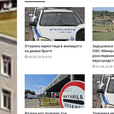
Откриха наркотици в жилището
Задържаха 
на двама братя
ОбС-Минера
разследване
06.08.2026 9:30
евросредст
05.08.2026 
Иззеха над половин тон
Заловиха ч