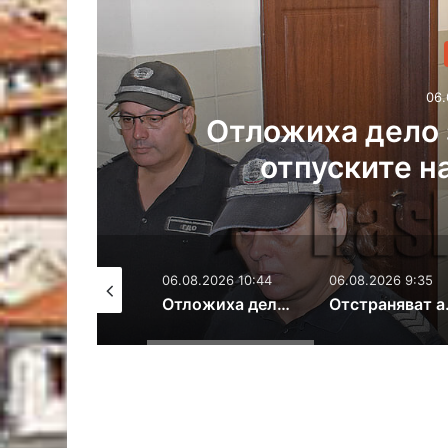
06.
 с
Отложиха дело 
отпуските н
06.08.2026 16:26
06.08.2026 10:44
06.08.2026 9:35
Задържаха осъден за опит за блудство с дете в Турция
Отложиха дело за отвличане заради отпуските на двама адвокати
Отстраняват 