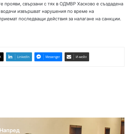
е прояви, свързани с тях в ОДМВР Хасково е създадена
с
к
 водачи извършват нарушения по време на
о
приемат последващи действия за налагане на санкции.
в
о
X
LinkedIn
Messenger
И-мейл
Напред