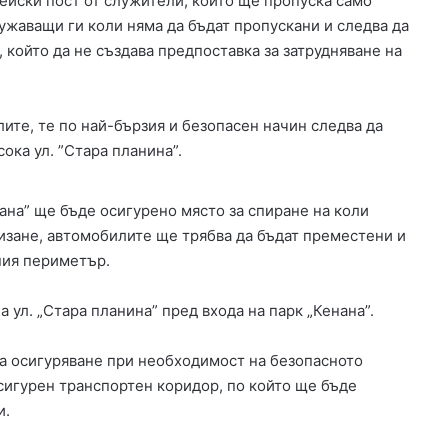
ейски пост от служители, който ще пропуска само
н
ужаващи ги коли няма да бъдат пропускани и следва да
а
 който да не създава предпоставка за затрудняване на
ю
ж
н
и
ите, те по най-бързия и безопасен начин следва да
я
ока ул. ”Стара планина”.
о
б
х
нана” ще бъде осигурено място за спиране на коли
о
изане, автомобилите ще трябва да бъдат преместени и
д
ния периметър.
е
н
ул. „Стара планина” пред входа на парк „Кенана”.
п
ъ
т
за осигуряване при необходимост на безопасното
н
игурен транспортен коридор, по който ще бъде
а
и.
Х
а