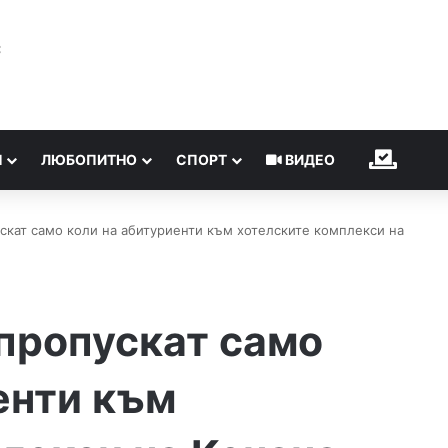
℃
Н
ЛЮБОПИТНО
СПОРТ
ВИДЕО
ИЗБОР
скат само коли на абитуриенти към хотелските комплекси на
пропускат само
енти към