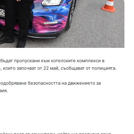
а
н
с
и
р
а
н
е
з
а
бъдат пропускани към хотелските комплекси в
и
, които започват от 22 май, съобщават от полицията.
з
г
подобряване безопасността на движението за
р
а
вия.
ж
д
а
н
е
т
о