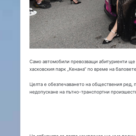
о
д
с
и
л
и
с
н
о
в
Само автомобили превозващи абитуриенти ще 
ф
хасковския парк „Кенана“ по време на баловете
у
т
Целта е обезпечаването на обществения ред, 
б
о
недопускане на пътно-транспортни произшест
л
и
с
т
,
Д
и