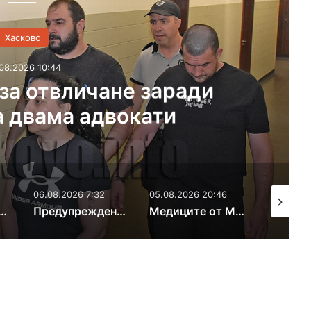
Хасково
08.2026 10:44
за отвличане заради
а двама адвокати
06.08.2026 7:32
05.08.2026 20:46
06.08.202
аварии в Хасково, Свиленград и по селата
Предупреждение за нов горещ ден в Хасковско
Медиците от МБАЛ – Хасково в защита на директора си преди резултатите от новия конкурс