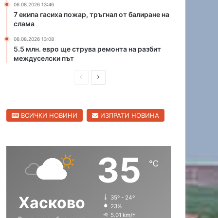
06.08.2026 13:46
р
К
7 екипа гасиха пожар, тръгнал от балиране на
и
а
слама
ц
п
а
06.08.2026 13:08
и
5.5 млн. евро ще струва ремонта на разбит
в
т
междуселски път
С
а
в
н
П
С
и
А
л
р
л
н
е
д
е
е
н
р
ВСИЧКИ НОВИНИ
ИЗПРАТИ НОВИНА
д
д
г
е
р
и
в
е
а
в
ш
а
д
о
35
н
щ
℃
а
а
с
с
Хасково
35º - 24º
т
т
23%
р
р
5.01 km/h