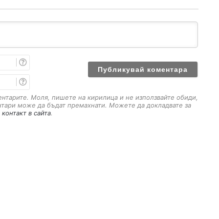
И
м
е
E
m
a
ментарите. Моля, пишете на кирилица и не използвайте обиди,
i
нтари може да бъдат премахнати. Можете да докладвате за
l
 контакт в сайта
.