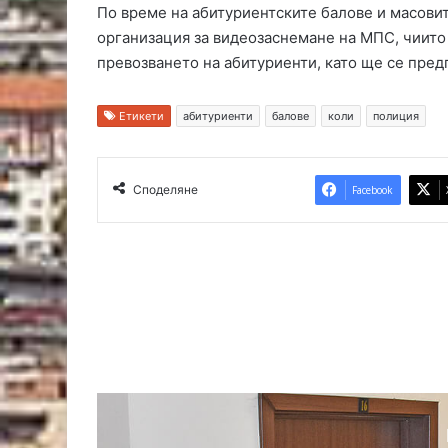
По време на абитуриентските балове и масовит
ж
ъ
организация за видеозаснемане на МПС, чиито
к
превозването на абитуриенти, като ще се пред
м
а
ч
Етикети
абитуриенти
балове
коли
полиция
Споделяне
Facebook