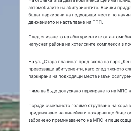
На отбивката за двата комплекса ще има полиц
м
автомобилите на абитуриентите. Всички придр
и
бъдат паркирани на подходящи места по начин,
т
движението и настъпване на ПТП.
р
о
в
След слизането на абитуриентите от автомобил
г
напуснат района на хотелските комплекси в пос
р
а
д
На ул. „Стара планина” пред входа на парк „Ке
с
превозващи абитуриенти, като след тяхното сл
е
паркирани на подходящи места извън осигуре
с
т
Няма да бъде допускано паркирането на МПС на 
я
г
а
Поради очакваното голямо струпване на хора 
з
придвижване на линейки и пожарни ще бъде ос
а
забранено преминаването на МПС и пешеходц
т
е