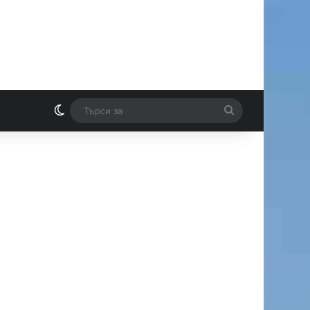
Switch skin
Търси
И
за