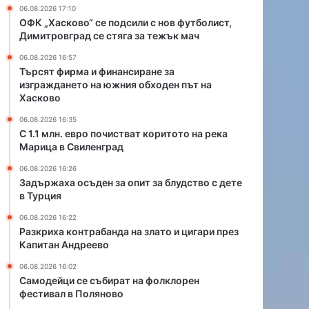
и
а
06.08.2026 17:10
с
н
ОФК „Хасково“ се подсили с нов футболист,
т
д
Димитровград се стяга за тежък мач
в
а
06.08.2026 16:57
а
н
Търсят фирма и финансиране за
т
а
изграждането на южния обходен път на
к
з
Хасково
о
л
р
а
06.08.2026 16:35
С 1.1 млн. евро почистват коритото на река
и
т
Марица в Свиленград
т
о
о
и
06.08.2026 16:26
т
ц
Задържаха осъден за опит за блудство с дете
о
и
в Турция
н
г
06.08.2026 16:22
а
а
Разкриха контрабанда на злато и цигари през
р
р
Капитан Андреево
е
и
к
п
06.08.2026 16:02
а
р
Самодейци се събират на фолклорен
М
фестивал в Поляново
е
а
з